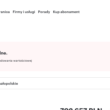
ranica
Firmy i usługi
Porady
Kup abonament
lne.
udowania wartościowej
ałopolskie