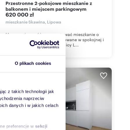
Przestronne 2-pokojowe mieszkanie z
balkonem i miejscem parkingowym
620 000 zł
mieszkanie Skawina, Lipowa
Mam przyjemność zaprezentować mieszkanie o
powierzchni 44,59 m² zlokalizowane w spokojnej i
zielonej części Skawiny przy ulicy L...
O plikach cookies
ąc z takich technologii jak
 wychodzenia naprzeciw
ch danych i w jakich celach
sne preferencje w
sekcji