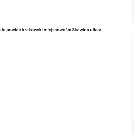
kie
powiat:
krakowski
miejscowość:
Skawina
ulica: