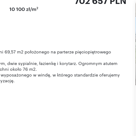
702 657 PLN
2
10 100 zł/m
i 69,57 m2 położonego na parterze pięciopiętrowego
, dwie sypialnie, łazienkę i korytarz. Ogromnym atutem
chni około 76 m2.
 wyposażonego w windę, w którego standardzie oferujemy
yzację.