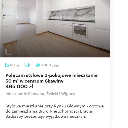
50
m
3
9 300
zł/m
2
2
Polecam stylowe 3-pokojowe mieszkanie
50 m² w centrum Skawiny
465 000 zł
mieszkanie Skawina, Żwirki i Wigury
Stylowe mieszkanie przy Rynku Głównym - gotowe
do zamieszkania Biuro Nieruchomości Bracia
Sadurscy prezentuje wyjątkowe mieszkan...