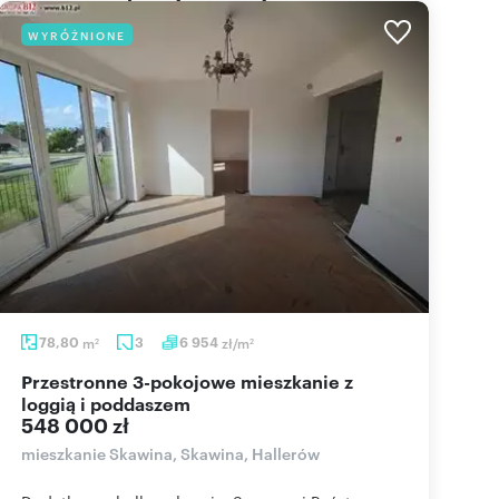
WYRÓŻNIONE
78,80
m
3
6 954
zł/m
2
2
Przestronne 3-pokojowe mieszkanie z
loggią i poddaszem
548 000 zł
mieszkanie Skawina, Skawina, Hallerów