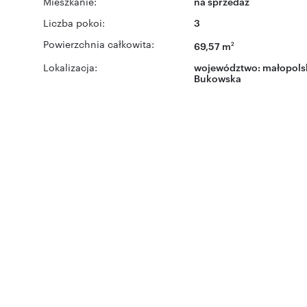
Mieszkanie:
na sprzedaż
Liczba pokoi:
3
Powierzchnia całkowita:
69,57 m
2
Lokalizacja:
województwo:
małopols
Bukowska