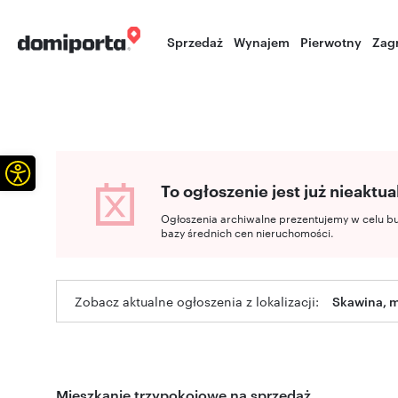
Sprzedaż
Wynajem
Pierwotny
Zag
Otwórz pasek narzędzi
To ogłoszenie jest już nieaktua
Ogłoszenia archiwalne prezentujemy w celu b
bazy średnich cen nieruchomości.
Zobacz aktualne ogłoszenia z lokalizacji:
Skawina, m
Mieszkanie trzypokojowe na sprzedaż