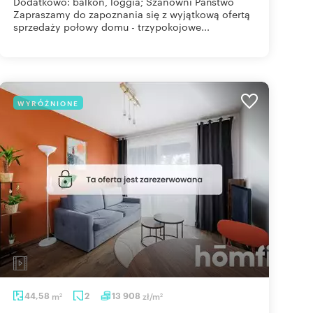
Dodatkowo: balkon, loggia; Szanowni Państwo
Zapraszamy do zapoznania się z wyjątkową ofertą
sprzedaży połowy domu - trzypokojowe...
WYRÓŻNIONE
44,58
m
2
13 908
zł/m
2
2