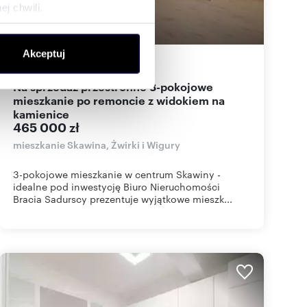
j chwili.
ołecznościowe i analizować
Akceptuj
artnerom społecznościowym,
50
m
3
9 300
zł/m
2
2
anymi od Ciebie lub
Na sprzedaż przestronne 3-pokojowe
mieszkanie po remoncie z widokiem na
kamienice
465 000 zł
mieszkanie Skawina, Żwirki i Wigury
3-pokojowe mieszkanie w centrum Skawiny -
idealne pod inwestycję Biuro Nieruchomości
Bracia Sadurscy prezentuje wyjątkowe mieszk...