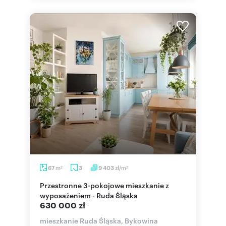
m
zł/m
67
3
9 403
2
2
Przestronne 3-pokojowe mieszkanie z
wyposażeniem - Ruda Śląska
630 000 zł
mieszkanie Ruda Śląska, Bykowina