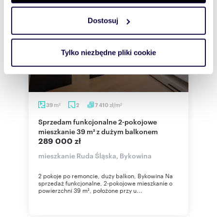
zmienić lub wycofać swoją zgodę w dowolnej chwili.
Dostosuj
Wykorzystujemy pliki cookie do spersonalizowania treści
i reklam, aby oferować funkcje społecznościowe i
analizować ruch w naszej witrynie. Informacje o tym, jak
Tylko niezbędne pliki cookie
korzystasz z naszej witryny, udostępniamy partnerom
społecznościowym, reklamowym i analitycznym.
Partnerzy mogą połączyć te informacje z innymi danymi
otrzymanymi od Ciebie lub uzyskanymi podczas
korzystania z ich usług.
m
zł/m
39
2
7 410
2
2
Sprzedam funkcjonalne 2-pokojowe
mieszkanie 39 m² z dużym balkonem
289 000 zł
mieszkanie Ruda Śląska, Bykowina
2 pokoje po remoncie, duży balkon, Bykowina Na
sprzedaż funkcjonalne, 2-pokojowe mieszkanie o
powierzchni 39 m², położone przy u...