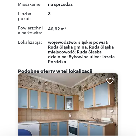
Mieszkanie:
na sprzedaż
Liczba
3
pokoi:
Powierzchni
46,92 m
2
a całkowita:
Lokalizacja:
województwo:
śląskie
powiat:
Ruda Śląska
gmina:
Ruda Śląska
miejscowość:
Ruda Śląska
dzielnica:
Bykowina
ulica:
Józefa
Pordzika
Podobne oferty w tej lokalizacji