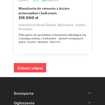
44
3
4 886
2
2
Mieszkanie do remontu z dużym
potencjałem i balkonem.
215 000 zł
mieszkanie Ruda Śląska, Bykowina, Józefa
Pordzika
Oferujemy do sprzedaży mieszkanie składające się
z dużego pokoju z balkonem , dwóch mniejszych
pokoi, kuchni i łazienki. Stan mi...
Zobacz więcej
Domiporta
Ogłoszenia