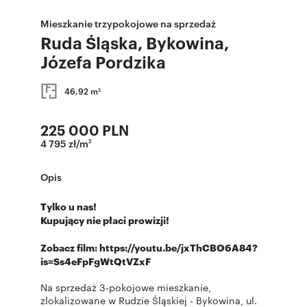
Mieszkanie trzypokojowe na sprzedaż
Ruda Śląska, Bykowina,
Józefa Pordzika
46,92 m
2
225 000 PLN
4 795 zł/m
2
Opis
Tylko u nas!
Kupujący nie płaci prowizji!
Zobacz film: https://youtu.be/jxThCBO6A84?
is=Ss4eFpFgWtQtVZxF
Na sprzedaż 3-pokojowe mieszkanie,
zlokalizowane w Rudzie Śląskiej - Bykowina, ul.