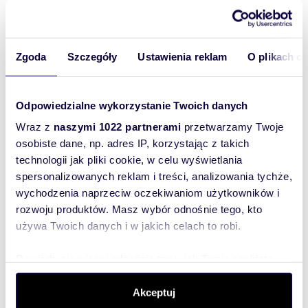
Zgoda
Szczegóły
Ustawienia reklam
O plikach c
m
zł/m
53,19
3
5 057
2
2
Mieszkanie 3 pok. z pięknym widokiem na
południe
Odpowiedzialne wykorzystanie Twoich danych
269 000 zł
Wraz z
naszymi 1022 partnerami
przetwarzamy Twoje
mieszkanie Ruda Śląska, Bykowina,
osobiste dane, np. adres IP, korzystając z takich
Plebiscytowa
technologii jak pliki cookie, w celu wyświetlania
Tylko w Realton!Mam przyjemność zaprezentować
spersonalizowanych reklam i treści, analizowania tychże,
Państwu mieszkanie do własnej aranżacji,
znajdujące się na Bykowinie, przy ul. Ple...
wychodzenia naprzeciw oczekiwaniom użytkowników i
rozwoju produktów. Masz wybór odnośnie tego, kto
używa Twoich danych i w jakich celach to robi.
Dowiedz się więcej odnośnie tego, jak Twoje osobiste
dane są przetwarzane oraz ustaw własne preferencje w
sekcji szczegółów
. W Deklaracji plików cookie możesz
Akceptuj