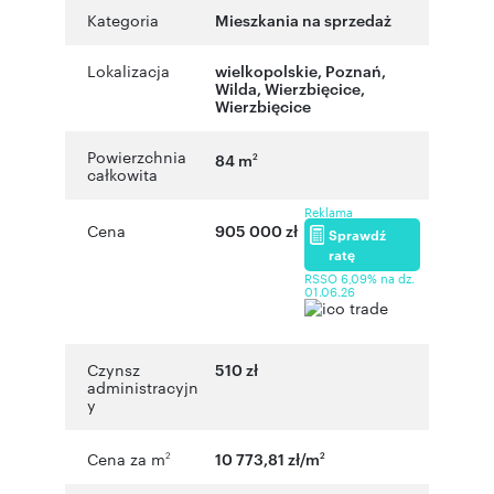
Kategoria
Mieszkania na sprzedaż
Lokalizacja
wielkopolskie
,
Poznań
,
Wilda
,
Wierzbięcice
,
Wierzbięcice
Powierzchnia
84 m
2
całkowita
Reklama
Cena
905 000 zł
Sprawdź
ratę
RSSO 6,09% na dz.
01.06.26
Czynsz
510 zł
administracyjn
y
Cena za m
10 773,81 zł/m
2
2