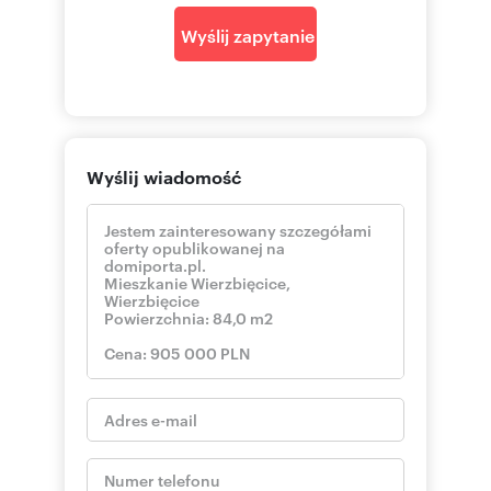
kredytowych, zdolnych architektów wnętrz i
zaradnych specjalistów od zarządzania najmem.
Wyślij zapytanie
Dzięki temu z nami znajdziesz nieruchomość,
sfinansujesz jej zakup, zaprojektujesz i
wykończysz jej wnętrze a następnie sprzedasz
lub wynajmiesz z opcją przekazania nam
nieruchomości do zarządzania najmem.
Zainteresowany? Zapytaj opiekuna oferty o
szczegóły.
Wyślij wiadomość
mieszaknie Wierzbięcice -- YouTube:
https://youtu.be/sdysf9sljD8
A unique apartment with a garden for sale in a
cozy tenement building – 84 m², Wilda.
In the heart of Poznań's Wilda district, in one of
its classic tenement buildings, lies this
exceptionally atmospheric and spacious 84 m²
apartment, combining the comfort of city center
living with the peace and quiet and greenery
rarely found in this location.
The apartment is located on the ground floor of
an annex building, providing complete privacy
and effective isolation from the hustle and