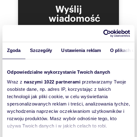
- jasna, oddzielna kuchnia,
Wyślij
- komfortowa łazienka,
- dwie garderoby,
wiadomość
- elegancki, długi hol, który nadaje wnętrzu
oddech i klasę.
To najlepszy
Wyjątkowym atutem tej nieruchomości jest
bezpośredni dostęp do zielonego ogródka,
sposób, aby
znajdującego się tuż przy mieszkaniu. Choć
właściciel
formalnie należy on do wspólnoty, jest
Zgoda
Szczegóły
Ustawienia reklam
O plikach c
oferty
użytkowany wyłącznie przez właściciela lokalu –
stanowi idealną przestrzeń do porannej kawy,
szybko się z
odpoczynku lub kameralnych spotkań w
Tobą
otoczeniu zieleni.
Odpowiedzialne wykorzystanie Twoich danych
skontaktował!
Do mieszkania przynależy również piwnica o
Wraz z
naszymi 1022 partnerami
przetwarzamy Twoje
powierzchni 5,7 m².
osobiste dane, np. adres IP, korzystając z takich
Mieszkanie jest gotowe do wprowadzenia,
dostępne od zaraz. W cenie pozostaje zabudowa
technologii jak pliki cookie, w celu wyświetlania
kuchenna oraz pełne wyposażenie łazienki.
spersonalizowanych reklam i treści, analizowania tychże,
Pozostałe elementy umeblowania mogą zostać
wychodzenia naprzeciw oczekiwaniom użytkowników i
uzgodnione indywidualnie.
Lokalizacja dla wymagających
rozwoju produktów. Masz wybór odnośnie tego, kto
Położenie nieruchomości gwarantuje szybki
używa Twoich danych i w jakich celach to robi.
dostęp do kluczowych punktów miasta – Dworca
Głównego, Starego Browaru, Starego Rynku oraz