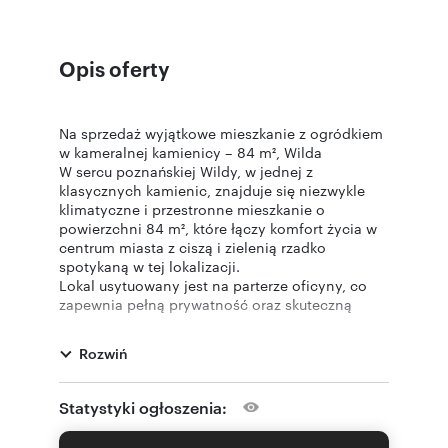
Opis oferty
Na sprzedaż wyjątkowe mieszkanie z ogródkiem
w kameralnej kamienicy – 84 m², Wilda
W sercu poznańskiej Wildy, w jednej z
klasycznych kamienic, znajduje się niezwykle
klimatyczne i przestronne mieszkanie o
powierzchni 84 m², które łączy komfort życia w
centrum miasta z ciszą i zielenią rzadko
spotykaną w tej lokalizacji.
Lokal usytuowany jest na parterze oficyny, co
zapewnia pełną prywatność oraz skuteczną
izolację od miejskiego zgiełku. To propozycja
dla osób ceniących spokój, jakość przestrzeni i
Rozwiń
ponadczasowy charakter kamienic.
Wnętrze zostało zaprojektowane w sposób
przemyślany i funkcjonalny. Na powierzchnię
Statystyki ogłoszenia:
mieszkania składają się:
- trzy przestronne, ustawne pokoje,