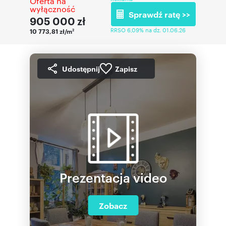
Oferta na
wyłączność
Sprawdź ratę >>
905 000
zł
RRSO 6,09% na dz. 01.06.26
10 773,81 zł/m
2
Udostępnij
Zapisz
Prezentacja video
Zobacz