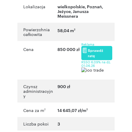
Lokalizacja
wielkopolskie
,
Poznań
,
Jeżyce
,
Janusza
Meissnera
Powierzchnia
58,04 m
2
całkowita
Reklama
Cena
850 000 zł
Sprawdź
ratę
RSSO 6,09% na dz.
01.06.26
Czynsz
900 zł
administracyjn
y
Cena za m
14 645,07 zł/m
2
2
Liczba pokoi
3