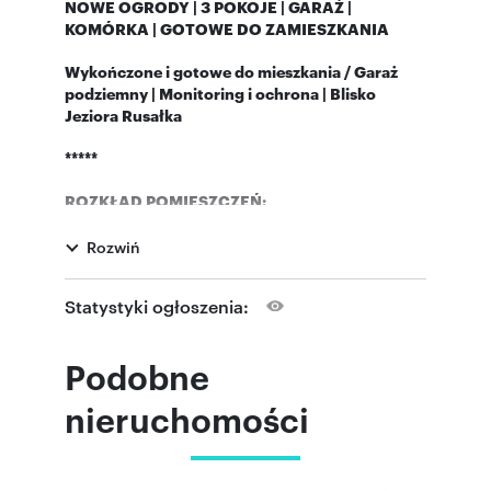
NOWE OGRODY | 3 POKOJE | GARAŻ |
KOMÓRKA | GOTOWE DO ZAMIESZKANIA
Wykończone i gotowe do mieszkania / Garaż
podziemny | Monitoring i ochrona | Blisko
Jeziora Rusałka
*****
ROZKŁAD POMIESZCZEŃ:
Apartament o powierzchni 58,04 m²,
Rozwiń
zlokalizowany w nowoczesnym budynku w
inwestycji Nowe Ogrody przy ul. Janusza
Meissnera w Poznaniu.
Statystyki ogłoszenia:
Cena
850 000 zł
zawiera wszystko. Żadnych
dodatków, żadnych niespodzianek.
Podobne
Kompletna oferta: mieszkanie (58,04 m²,
wykończone) + prestiżowe miejsce postojowe w
nieruchomości
hali garażowej o wartości 55 000 zł.
Efektywnie za samo mieszkanie płacisz tylko
13
700 zł/m².