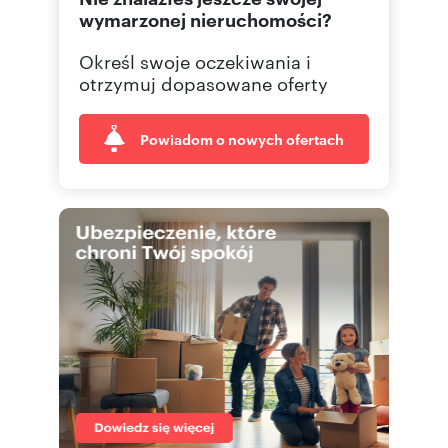
226465
Pokaż telefon
wymarzonej nieruchomości?
Numer oferty: 879666
Osoba odpowiedzialna zawodowo: Bartosz
Określ swoje oczekiwania i
Borzymowski
otrzymuj dopasowane oferty
Powiadom o nowych ofertach