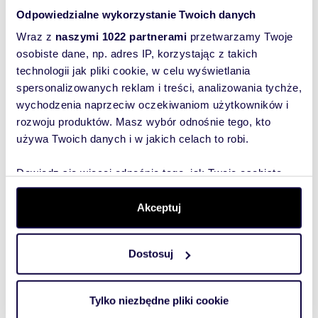
dzięki:
Odpowiedzialne wykorzystanie Twoich danych
Wyślij
* Cichobieżnym windom,
* zadbanym zielonym dziedzińcom,
Wraz z
naszymi 1022 partnerami
przetwarzamy Twoje
wiadomość
* całodobowej ochronie i monitoringowi.
osobiste dane, np. adres IP, korzystając z takich
technologii jak pliki cookie, w celu wyświetlania
To najlepszy
spersonalizowanych reklam i treści, analizowania tychże,
LOKALIZACJA:
sposób, aby
wychodzenia naprzeciw oczekiwaniom użytkowników i
właściciel
Apartament znajduje się przy ul. Janusza
rozwoju produktów. Masz wybór odnośnie tego, kto
oferty
Meissnera, w dzielnicy Ogrody / Jeżyce - jednej
używa Twoich danych i w jakich celach to robi.
z najbardziej pożądanych części Poznania.
szybko się z
Tobą
W bezpośrednim otoczeniu znajdują się:
Dowiedz się więcej odnośnie tego, jak Twoje osobiste
skontaktował!
* Jezioro Rusałka,
dane są przetwarzane oraz ustaw własne preferencje w
* Ogród Botaniczny,
sekcji szczegółów
. W Deklaracji plików cookie możesz
Akceptuj
* liczne restauracje, kawiarnie i sklepy,
zmienić lub wycofać swoją zgodę w dowolnej chwili.
* szkoły oraz placówki edukacyjne (m.in. IV LO).
Bliskość Pętli Ogrody zapewnia szybki i
Dostosuj
Wykorzystujemy pliki cookie do spersonalizowania treści
wygodny dojazd do centrum miasta oraz innych
i reklam, aby oferować funkcje społecznościowe i
dzielnic Poznania.
analizować ruch w naszej witrynie. Informacje o tym, jak
Tylko niezbędne pliki cookie
korzystasz z naszej witryny, udostępniamy partnerom