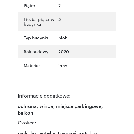
Piętro
2
Liczba pięter w
5
budynku
Typ budynku
blok
Rok budowy
2020
Materiał
inny
Informacje dodatkowe:
ochrona, winda, miejsce parkingowe,
balkon
Okolica:
park, las, apteka, tramwaj, autobus,