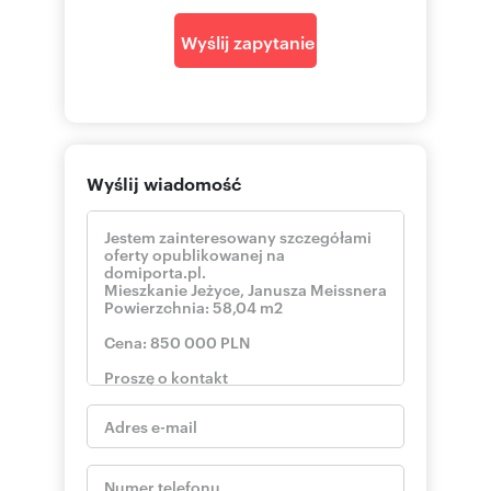
i rzetelne. Dane dotyczące ofert uzyskano na
podstawie oświadczeń wynajmujących.
Wyślij zapytanie
Jako agencja nieruchomości pobieramy
wynagrodzenie w formie prowizji.
——————————————
Wyślij wiadomość
CONTACT:
Bartosz Borzymowski
The above information is not a commercial offer
for the purposes of the law but is informative.
All data relating to real estate was obtained on
the basis of statements of the Landlords.
As a real estate agency, we charge a
commission.
——————————————
ELEGANT APARTMENT IN NOWE OGRODY