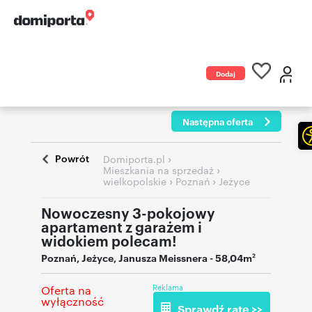
Dodaj
ogłoszenie
Następna oferta
Powrót
›
Domiporta.pl
›
Mieszkania na sprzedaż
›
›
wielkopolskie
Poznań
Jeżyce
Nowoczesny 3-pokojowy
apartament z garażem i
widokiem polecam!
Poznań
,
Jeżyce
,
Janusza Meissnera
- 58,04m
2
Reklama
Oferta na
wyłączność
Sprawdź ratę >>