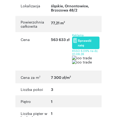
Lokalizacja
śląskie
,
Ornontowice
,
Brzozowa 48/2
Powierzchnia
77,21 m
2
całkowita
Reklama
Cena
563 633 zł
Sprawdź
ratę
RSSO 6,09% na dz.
01.06.26
Cena za m
7 300 zł/m
2
2
Liczba pokoi
3
Piętro
1
Liczba pięter w
1