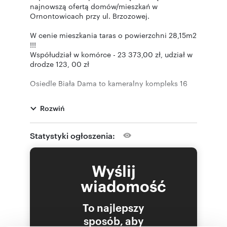
najnowszą ofertą domów/mieszkań w
Ornontowicach przy ul. Brzozowej.
W cenie mieszkania taras o powierzchni 28,15m2
!!!
Współudział w komórce - 23 373,00 zł, udział w
drodze 123, 00 zł
Osiedle Biała Dama to kameralny kompleks 16
budynków w zabudowie bliźniaczej.
Rozwiń
Każdy klient znajdzie tu coś dla siebie, do
zaoferowania mamy mieszkania parterowe z
dużym ogrodem lub na piętrze z obszernymi
Statystyki ogłoszenia:
tarasami. Osoby szukające większej przestrzeni
mają możliwość wyboru całego domu o
powierzchni od 170m2 do 180m2.
Wyślij
wiadomość
Całe Osiedle Biała Dama oddawane będzie w
podwyższonym standardzie deweloperskim z
To najlepszy
dbałością o każdy szczegół.
sposób, aby