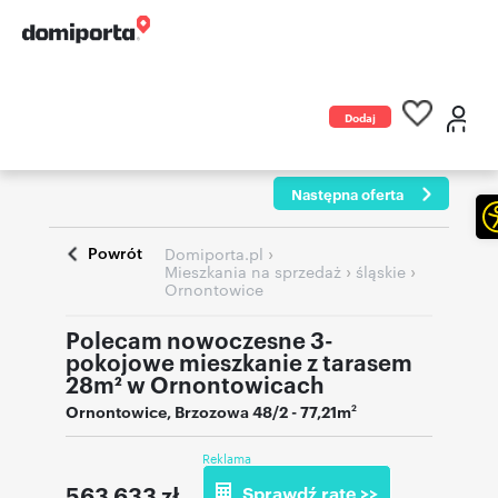
Dodaj
ogłoszenie
Następna oferta
Powrót
›
Domiporta.pl
›
›
Mieszkania na sprzedaż
śląskie
Ornontowice
Polecam nowoczesne 3-
pokojowe mieszkanie z tarasem
28m² w Ornontowicach
Ornontowice
,
Brzozowa 48/2
- 77,21m
2
Reklama
563 633
zł
Sprawdź ratę >>