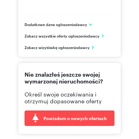
Dodatkowe dane ogłoszeniodawcy
Gdańska 14
Zobacz wszystkie oferty ogłoszeniodawcy
Zabrze
śląskie
PL
Zobacz wizytówkę ogłoszeniodawcy
606-46
Pokaż telefon
Nie znalazłeś jeszcze swojej
664-91
Pokaż telefon
wymarzonej nieruchomości?
Określ swoje oczekiwania i
otrzymuj dopasowane oferty
Powiadom o nowych ofertach