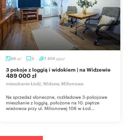
66
m
3
7 409
zł/m
2
2
3 pokoje z loggią i widokiem | na Widzewie
489 000 zł
mieszkanie Łódź, Widzew, Milionowa
Na sprzedaż słoneczne, rozkładowe 3-pokojowe
mieszkanie z loggią, położone na 10. piętrze
wieżowca przy ul. Milionowej 106 w Łod...