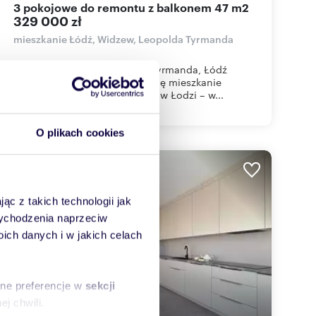
3 pokojowe do remontu z balkonem 47 m2
329 000 zł
mieszkanie Łódź, Widzew, Leopolda Tyrmanda
Mieszkanie na sprzedaż – ul. Tyrmanda, Łódź
Lokalizacja: Na sprzedaż oferuję mieszkanie
położone przy ulicy Tyrmanda w Łodzi – w...
O plikach cookies
ąc z takich technologii jak
 wychodzenia naprzeciw
ch danych i w jakich celach
sne preferencje w
sekcji
j chwili.