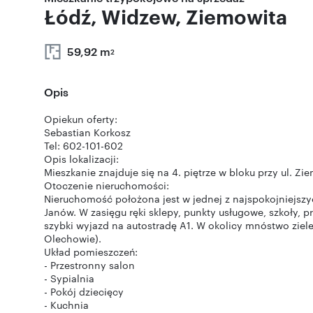
Łódź, Widzew, Ziemowita
59,92 m
2
Opis
Opiekun oferty:
Sebastian Korkosz
Tel: 602-101-602
Opis lokalizacji:
Mieszkanie znajduje się na 4. piętrze w bloku przy ul. Zi
Otoczenie nieruchomości:
Nieruchomość położona jest w jednej z najspokojniejszyc
Janów. W zasięgu ręki sklepy, punkty usługowe, szkoły, 
szybki wyjazd na autostradę A1. W okolicy mnóstwo ziele
Olechowie).
Układ pomieszczeń:
- Przestronny salon
- Sypialnia
- Pokój dziecięcy
- Kuchnia