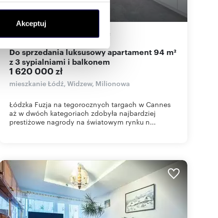
ołecznościowe i analizować
Akceptuj
artnerom społecznościowym,
94,23
m
4
17 192
zł/m
2
2
anymi od Ciebie lub
Do sprzedania luksusowy apartament 94 m²
z 3 sypialniami i balkonem
1 620 000 zł
mieszkanie Łódź, Widzew, Milionowa
Łódzka Fuzja na tegorocznych targach w Cannes
aż w dwóch kategoriach zdobyła najbardziej
prestiżowe nagrody na światowym rynku n...