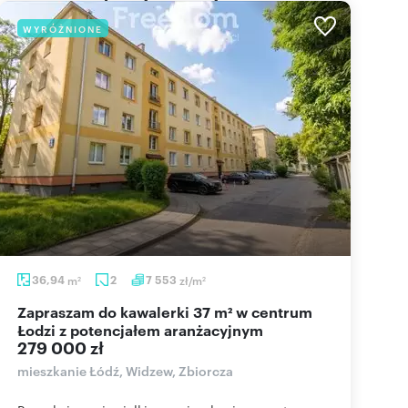
WYRÓŻNIONE
36,94
m
2
7 553
zł/m
2
2
Zapraszam do kawalerki 37 m² w centrum
Łodzi z potencjałem aranżacyjnym
279 000 zł
mieszkanie Łódź, Widzew, Zbiorcza