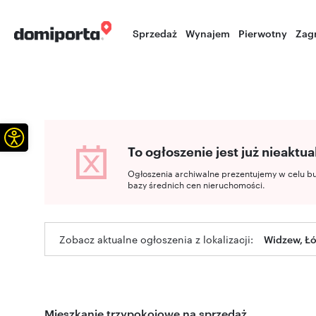
Sprzedaż
Wynajem
Pierwotny
Zag
Otwórz pasek narzędzi
To ogłoszenie jest już nieaktua
Ogłoszenia archiwalne prezentujemy w celu b
bazy średnich cen nieruchomości.
Zobacz aktualne ogłoszenia z lokalizacji:
Widzew, Łó
Mieszkanie trzypokojowe na sprzedaż