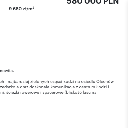
580 000 PLN
2
9 680 zł/m
emowita.
h i najbardziej zielonych części Łodzi na osiedlu Olechów-
przedszkola oraz doskonała komunikacja z centrum Łodzi i
ni, ścieżki rowerowe i spacerowe (bliskość lasu na