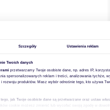
wiat:
Łódź
gmina:
Widzew
miejscowość:
Łódź
dzielnica:
a
Szczegóły
Ustawienia reklam
nie Twoich danych
erami
przetwarzamy Twoje osobiste dane, np. adres IP, korzystaj
lania spersonalizowanych reklam i treści, analizowania tychże,
 rozwoju produktów. Masz wybór odnośnie tego, kto używa Twoi
 tego, jak Twoje osobiste dane są przetwarzane oraz ustaw wła
plików cookie możesz zmienić lub wycofać swoją zgodę w dowolne