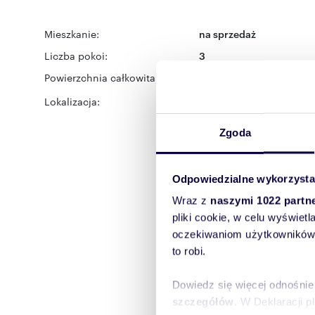
Mieszkanie:
na sprzedaż
Liczba pokoi:
3
Powierzchnia całkowita:
59,92 m
2
Lokalizacja:
województwo:
łódzkie
po
Widzew
ulica:
Ziemowit
Zgoda
Odpowiedzialne wykorzysta
Wraz z
naszymi 1022 partn
pliki cookie, w celu wyświet
oczekiwaniom użytkowników i
to robi.
Dowiedz się więcej odnośnie
szczegółów
. W Deklaracji 