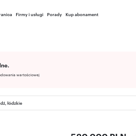
ranica
Firmy i usługi
Porady
Kup abonament
lne.
udowania wartościowej
dź, łódzkie