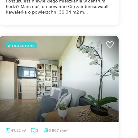
Poszukujesz niewielkiego mieszkania w centrum
Łodzi? Mam coś, co powinno Cię zainteresować!!!
Kawalerka o powierzchni 36,94 m2 m...
WYRÓŻNIONE
47,22
m
3
6 967
zł/m
2
2