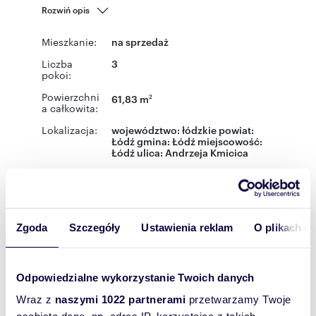
Rozwiń opis
Mieszkanie:
na sprzedaż
Liczba
3
pokoi:
Powierzchni
61,83 m
2
a całkowita:
Lokalizacja:
województwo:
łódzkie
powiat:
Łódź
gmina:
Łódź
miejscowość:
Łódź
ulica:
Andrzeja Kmicica
Podobne oferty w tej lokalizacji
WYRÓŻNIONE
Zgoda
Szczegóły
Ustawienia reklam
O plikach c
Odpowiedzialne wykorzystanie Twoich danych
Wraz z
naszymi 1022 partnerami
przetwarzamy Twoje