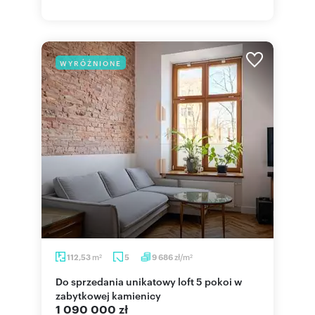
WYRÓŻNIONE
m
zł/m
112,53
5
9 686
2
2
Do sprzedania unikatowy loft 5 pokoi w
zabytkowej kamienicy
1 090 000 zł