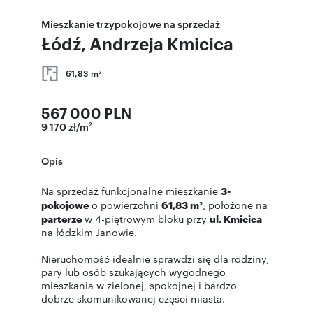
Mieszkanie trzypokojowe na sprzedaż
Łódź, Andrzeja Kmicica
61,83 m
2
567 000 PLN
9 170 zł/m
2
Opis
Na sprzedaż funkcjonalne mieszkanie
3-
pokojowe
o powierzchni
61,83 m²
, położone na
parterze
w 4-piętrowym bloku przy
ul. Kmicica
na łódzkim Janowie.
Nieruchomość idealnie sprawdzi się dla rodziny,
pary lub osób szukających wygodnego
mieszkania w zielonej, spokojnej i bardzo
dobrze skomunikowanej części miasta.