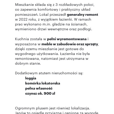
Mieszkanie składa się z 3 rozkładowych pokoi,
co zapewnia komfortowy i praktyczny układ
pomieszczeń. Lokal przeszedł
generalny remont
w 2022 roku, z wyjątkiem łazienki. W ramach
prac wykonano m.in. gładzie na ścianach,
wymieniono drzwi wewnętrzne oraz podłogi.
Kuchnia została w
pełni wyremontowana
i
wyposażona w
meble w zabudowie oraz sprzęty
,
dzięki czemu mieszkanie jest gotowe do
wygodnego użytkowania. Łazienka nie była
remontowana, natomiast jest utrzymana w
dobrym stanie.
Dodatkowym atutem nieruchomości są:
loggia
komórka lokatorska
pełna własność
czynsz ok. 900 zł
Ogromnym plusem jest również lokalizacja.
Janów to osiedle przyjazne i cenione za wygodę