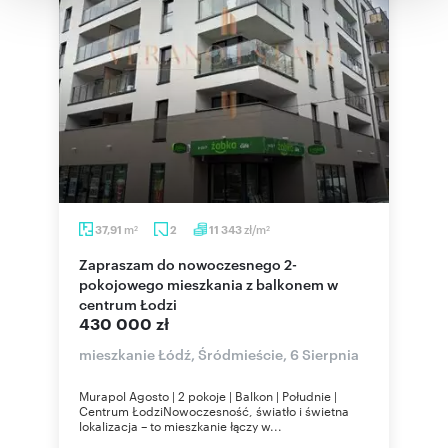
korzystania z ich usług.
m
zł/m
37,91
2
11 343
2
2
Zapraszam do nowoczesnego 2-
pokojowego mieszkania z balkonem w
centrum Łodzi
430 000 zł
mieszkanie Łódź, Śródmieście, 6 Sierpnia
Murapol Agosto | 2 pokoje | Balkon | Południe |
Centrum ŁodziNowoczesność, światło i świetna
lokalizacja – to mieszkanie łączy w...