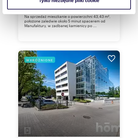
Tylko niezbędne pliki cookie
mieszkanie Łódź, Bałuty, Rybna
korzystasz z naszej witryny, udostępniamy partnerom
społecznościowym, reklamowym i analitycznym.
Na sprzedaż mieszkanie o powierzchni 43,43 m²,
Partnerzy mogą połączyć te informacje z innymi danymi
położone zaledwie około 5 minut spacerem od
Manufaktury, w zadbanej kamienicy po ...
otrzymanymi od Ciebie lub uzyskanymi podczas
korzystania z ich usług.
WYRÓŻNIONE