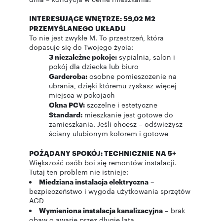
INTERESUJĄCE WNĘTRZE: 59,02 M2
PRZEMYŚLANEGO UKŁADU
To nie jest zwykłe M. To przestrzeń, która
dopasuje się do Twojego życia:
3 niezależne pokoje:
sypialnia, salon i
pokój dla dziecka lub biuro
Garderoba:
osobne pomieszczenie na
ubrania, dzięki któremu zyskasz więcej
miejsca w pokojach
Okna PCV:
szczelne i estetyczne
Standard:
mieszkanie jest gotowe do
zamieszkania. Jeśli chcesz – odświeżysz
ściany ulubionym kolorem i gotowe
POŻĄDANY SPOKÓJ: TECHNICZNIE NA 5+
Większość osób boi się remontów instalacji.
Tutaj ten problem nie istnieje:
Miedziana instalacja elektryczna
–
bezpieczeństwo i wygoda użytkowania sprzętów
AGD
Wymieniona instalacja kanalizacyjna
– brak
obaw o awarie przez długie lata