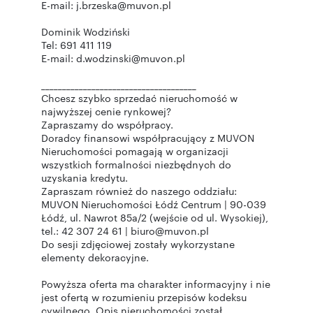
E-mail: j.brzeska@muvon.pl
Dominik Wodziński
Tel: 691 411 119
E-mail: d.wodzinski@muvon.pl
_____________________________________
Chcesz szybko sprzedać nieruchomość w
najwyższej cenie rynkowej?
Zapraszamy do współpracy.
Doradcy finansowi współpracujący z MUVON
Nieruchomości pomagają w organizacji
wszystkich formalności niezbędnych do
uzyskania kredytu.
Zapraszam również do naszego oddziału:
MUVON Nieruchomości Łódź Centrum | 90-039
Łódź, ul. Nawrot 85a/2 (wejście od ul. Wysokiej),
tel.: 42 307 24 61 | biuro@muvon.pl
Do sesji zdjęciowej zostały wykorzystane
elementy dekoracyjne.
Powyższa oferta ma charakter informacyjny i nie
jest ofertą w rozumieniu przepisów kodeksu
cywilnego. Opis nieruchomości został