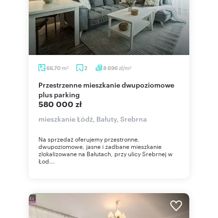
m
zł/m
66,70
2
8 696
2
2
Przestrzenne mieszkanie dwupoziomowe
plus parking
580 000 zł
mieszkanie Łódź, Bałuty, Srebrna
Na sprzedaż oferujemy przestronne,
dwupoziomowe, jasne i zadbane mieszkanie
zlokalizowane na Bałutach, przy ulicy Srebrnej w
Łod...