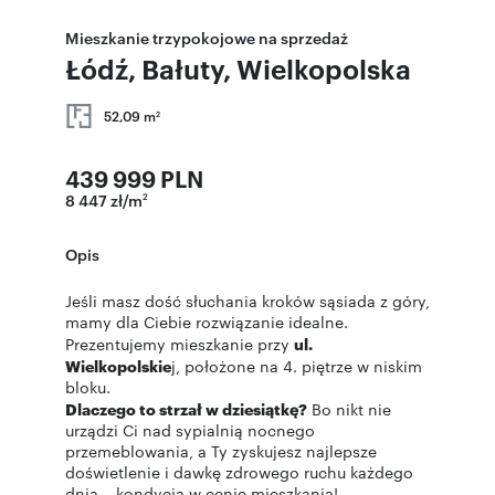
Mieszkanie trzypokojowe na sprzedaż
Łódź, Bałuty, Wielkopolska
52,09 m
2
439 999 PLN
8 447 zł/m
2
Opis
Jeśli masz dość słuchania kroków sąsiada z góry,
mamy dla Ciebie rozwiązanie idealne.
Prezentujemy mieszkanie przy
ul.
Wielkopolskie
j, położone na 4. piętrze w niskim
bloku.
Dlaczego to strzał w dziesiątkę?
Bo nikt nie
urządzi Ci nad sypialnią nocnego
przemeblowania, a Ty zyskujesz najlepsze
doświetlenie i dawkę zdrowego ruchu każdego
dnia – kondycja w cenie mieszkania!