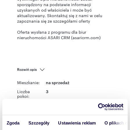
sporządzony na podstawie informacji
uzyskanych od właściciela i może być
aktualizowany. Skontaktuj się z nami w celu
zapoznania się ze szczegółami oferty
Oferta wysłana z programu dla biur
nieruchomości ASARI CRM (asaricrm.com)
Rozwiń opis
Mieszkanie:
na sprzedaż
Liczba
3
pokoi:
Powierzchni
52,09 m
2
a całkowita:
Lokalizacja:
województwo:
łódzkie
powiat:
Zgoda
Szczegóły
Ustawienia reklam
O plikach c
Łódź
gmina:
Łódź
miejscowość:
Łódź
dzielnica:
Bałuty
ulica: