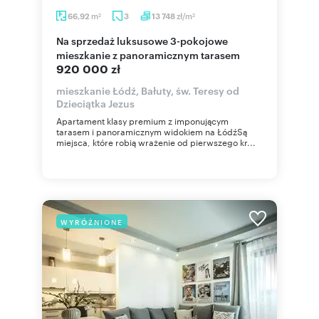
m
zł/m
66,92
3
13 748
2
2
Na sprzedaż luksusowe 3-pokojowe
mieszkanie z panoramicznym tarasem
920 000 zł
mieszkanie Łódź, Bałuty, św. Teresy od
Dzieciątka Jezus
Apartament klasy premium z imponującym
tarasem i panoramicznym widokiem na ŁódźSą
miejsca, które robią wrażenie od pierwszego kr...
WYRÓŻNIONE