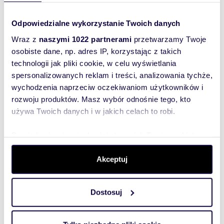
Wielkopolska
Podobne oferty w tej lokalizacji
Odpowiedzialne wykorzystanie Twoich danych
Wraz z
naszymi 1022 partnerami
przetwarzamy Twoje
WYRÓŻNIONE
osobiste dane, np. adres IP, korzystając z takich
technologii jak pliki cookie, w celu wyświetlania
spersonalizowanych reklam i treści, analizowania tychże,
wychodzenia naprzeciw oczekiwaniom użytkowników i
rozwoju produktów. Masz wybór odnośnie tego, kto
używa Twoich danych i w jakich celach to robi.
Dowiedz się więcej odnośnie tego, jak Twoje osobiste
dane są przetwarzane oraz ustaw własne preferencje w
sekcji szczegółów
. W Deklaracji plików cookie możesz
Akceptuj
zmienić lub wycofać swoją zgodę w dowolnej chwili.
m
zł/m
43,43
1
6 102
2
2
Dostosuj
Zapraszam do mieszkania 43 m² z
Wykorzystujemy pliki cookie do spersonalizowania treści
wysokimi sufitami w Łodzi
i reklam, aby oferować funkcje społecznościowe i
265 000 zł
analizować ruch w naszej witrynie. Informacje o tym, jak