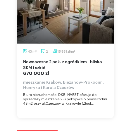
m
zł/m
43
2
15 581
2
2
Nowoczesne 2 pok. z ogródkiem - blisko
SKM i szkół
670 000 zł
mieszkanie Kraków, Bieżanów-Prokocim,
Henryka i Karola Czeczów
Biuro nieruchomości DKB INVEST oferuje do
sprzedaży mieszkanie 2-u pokojowe o powierzchni
43m2 przy ul.Czeczów w Krakowie (Złoci...