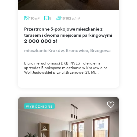
m
zł/m
110
5
18 182
2
2
Przestronne 5-pokojowe mieszkanie z
tarasem i dwoma miejscami parkingowymi
2 000 000 zł
mieszkanie Kraków, Bronowice, Brzegowa
Biuro nieruchomości DKB INVEST oferuje na
sprzedaż 5 pokojowe mieszkanie w Krakowie na
Woli Justowskiej przy ul.Brzegowej 21. Mi...
WYRÓŻNIONE