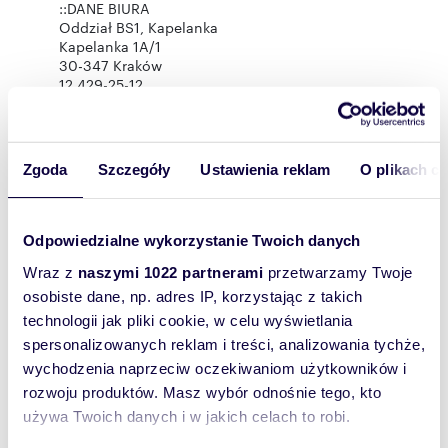
::DANE BIURA
Oddział BS1, Kapelanka
Kapelanka 1A/1
30-347 Kraków
12 429-25-12
Zgoda
Szczegóły
Ustawienia reklam
O plikach c
Rozwiń opis
Mieszkanie:
na sprzedaż
Odpowiedzialne wykorzystanie Twoich danych
Liczba
3
pokoi:
Wraz z
naszymi 1022 partnerami
przetwarzamy Twoje
osobiste dane, np. adres IP, korzystając z takich
Powierzchni
47,30 m
2
a całkowita:
technologii jak pliki cookie, w celu wyświetlania
Lokalizacja:
województwo:
małopolskie
spersonalizowanych reklam i treści, analizowania tychże,
powiat:
Kraków
miejscowość:
wychodzenia naprzeciw oczekiwaniom użytkowników i
Kraków
ulica:
Słomiana
rozwoju produktów. Masz wybór odnośnie tego, kto
Podobne oferty w tej lokalizacji
używa Twoich danych i w jakich celach to robi.
WYRÓŻNIONE