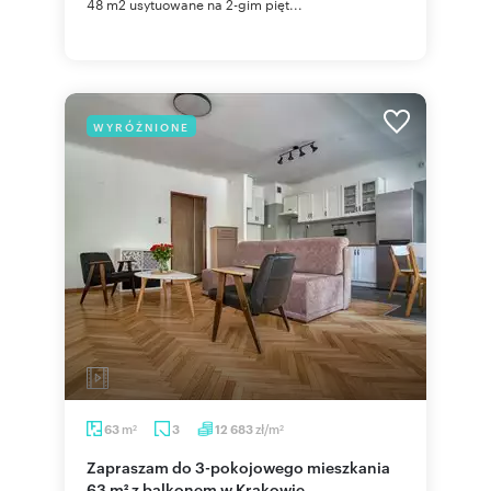
48 m2 usytuowane na 2-gim pięt...
WYRÓŻNIONE
m
zł/m
63
3
12 683
2
2
Zapraszam do 3-pokojowego mieszkania
63 m² z balkonem w Krakowie