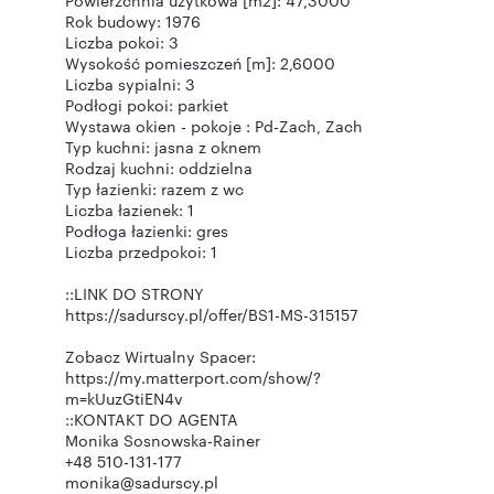
Powierzchnia użytkowa [m2]: 47,3000
Rok budowy: 1976
Liczba pokoi: 3
Wysokość pomieszczeń [m]: 2,6000
Liczba sypialni: 3
Podłogi pokoi: parkiet
Wystawa okien - pokoje : Pd-Zach, Zach
Typ kuchni: jasna z oknem
Rodzaj kuchni: oddzielna
Typ łazienki: razem z wc
Liczba łazienek: 1
Podłoga łazienki: gres
Liczba przedpokoi: 1
::LINK DO STRONY
https://sadurscy.pl/offer/BS1-MS-315157
Zobacz Wirtualny Spacer:
https://my.matterport.com/show/?
m=kUuzGtiEN4v
::KONTAKT DO AGENTA
Monika Sosnowska-Rainer
+48 510-131-177
monika@sadurscy.pl