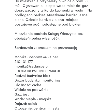
Do mieszkania przynależy piwnica o pow. 3,6
m2. Ogrzewanie i ciepła woda miejskie, gaz
doprowadzony tylko do kuchenki w kuchni. Na
podłogach parkiet. Mieszkanie bardzo jasne i
ciche. Osiedle bardzo zielone, miejsca
postojowe ogólnodostępne pod blokiem.
Mieszkanie posiada Księgą Wieczystą bez
obciążeń (pełna własność).
Serdecznie zapraszam na prezentację
Monika Sosnowska-Rainer
510 131 177
monika@sadurscy.pl
::DODATKOWE INFORMACJE
Rodzaj budynku: blok
Dozór budynku: monitoring
Głośność: ciche
Widok: na podwórko
Gaz: jest
Woda: ciepła - miejska
Dojazd: asfalt
Otoczenie: centrum miasta