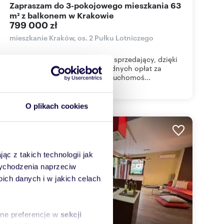
Zapraszam do 3-pokojowego mieszkania 63
m² z balkonem w Krakowie
799 000 zł
mieszkanie Kraków, os. 2 Pułku Lotniczego
Wynagrodzenie biura pokrywa sprzedający, dzięki
czemu kupujący nie ponosi żadnych opłat za
pośrednictwo. Biuro Kukla Nieruchomoś...
O plikach cookies
WYRÓŻNIONE
ąc z takich technologii jak
 wychodzenia naprzeciw
ch danych i w jakich celach
sne preferencje w
sekcji