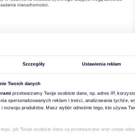
osażenia nieruchomości.
Szczegóły
Ustawienia reklam
nie Twoich danych
erami
przetwarzamy Twoje osobiste dane, np. adres IP, korzystaj
lania spersonalizowanych reklam i treści, analizowania tychże,
 rozwoju produktów. Masz wybór odnośnie tego, kto używa Twoi
z śmieci, woda, Winda, Części wspólne, CO, administracja
O
 tego, jak Twoje osobiste dane są przetwarzane oraz ustaw wła