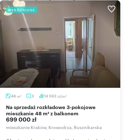
WYRÓŻNIONE
48
m
3
14 563
zł/m
2
2
Na sprzedaż rozkładowe 3-pokojowe
mieszkanie 48 m² z balkonem
699 000 zł
mieszkanie Kraków, Krowodrza, Rusznikarska