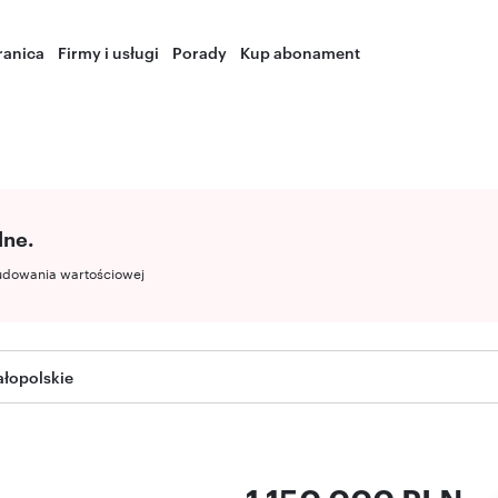
ranica
Firmy i usługi
Porady
Kup abonament
lne.
udowania wartościowej
łopolskie