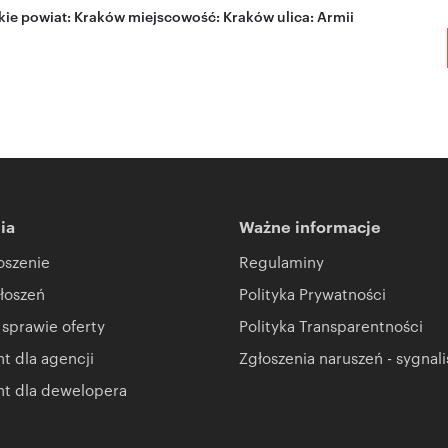
kie
powiat:
Kraków
miejscowość:
Kraków
ulica:
Armii
ia
Ważne informacje
oszenie
Regulaminy
łoszeń
Polityka Prywatności
 sprawie oferty
Polityka Transparentności
 dla agencji
Zgłoszenia naruszeń - sygnali
t dla dewelopera