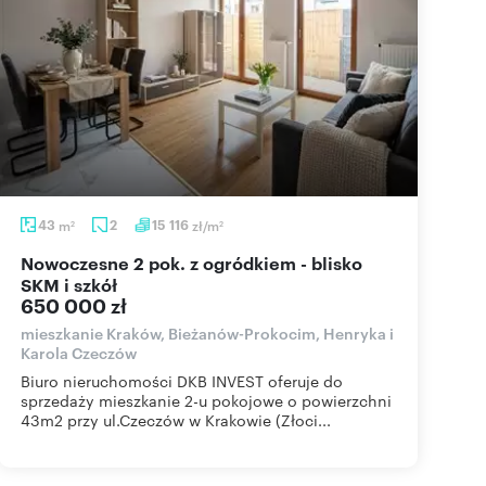
43
m
2
15 116
zł/m
2
2
Nowoczesne 2 pok. z ogródkiem - blisko
SKM i szkół
650 000 zł
mieszkanie Kraków, Bieżanów-Prokocim, Henryka i
Karola Czeczów
Biuro nieruchomości DKB INVEST oferuje do
sprzedaży mieszkanie 2-u pokojowe o powierzchni
43m2 przy ul.Czeczów w Krakowie (Złoci...