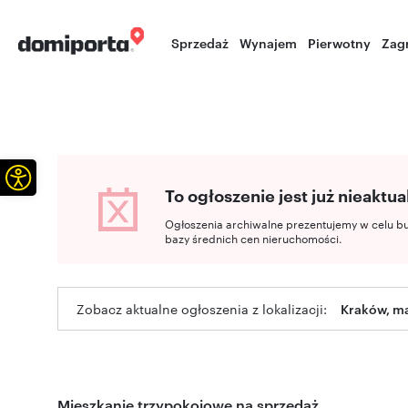
Sprzedaż
Wynajem
Pierwotny
Zag
Otwórz pasek narzędzi
To ogłoszenie jest już nieaktua
Ogłoszenia archiwalne prezentujemy w celu b
bazy średnich cen nieruchomości.
Zobacz aktualne ogłoszenia z lokalizacji:
Kraków, ma
Mieszkanie trzypokojowe na sprzedaż