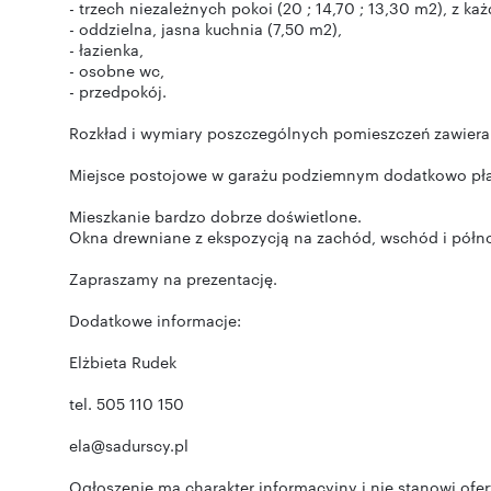
- trzech niezależnych pokoi (20 ; 14,70 ; 13,30 m2), z ka
- oddzielna, jasna kuchnia (7,50 m2),
- łazienka,
- osobne wc,
- przedpokój.
Rozkład i wymiary poszczególnych pomieszczeń zawiera 
Miejsce postojowe w garażu podziemnym dodatkowo pła
Mieszkanie bardzo dobrze doświetlone.
Okna drewniane z ekspozycją na zachód, wschód i półno
Zapraszamy na prezentację.
Dodatkowe informacje:
Elżbieta Rudek
tel. 505 110 150
ela@sadurscy.pl
Ogłoszenie ma charakter informacyjny i nie stanowi ofe