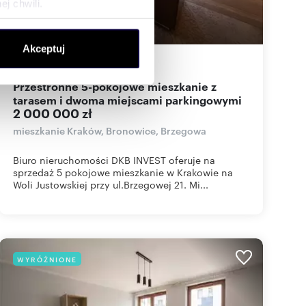
j chwili.
ołecznościowe i analizować
Akceptuj
artnerom społecznościowym,
110
m
5
18 182
zł/m
2
2
anymi od Ciebie lub
Przestronne 5-pokojowe mieszkanie z
tarasem i dwoma miejscami parkingowymi
2 000 000 zł
mieszkanie Kraków, Bronowice, Brzegowa
Biuro nieruchomości DKB INVEST oferuje na
sprzedaż 5 pokojowe mieszkanie w Krakowie na
Woli Justowskiej przy ul.Brzegowej 21. Mi...
WYRÓŻNIONE