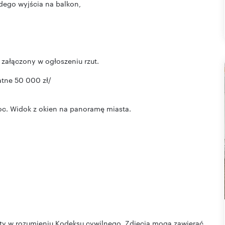
żdego wyjścia na balkon,
załączony w ogłoszeniu rzut.
tne 50 000 zł/
c. Widok z okien na panoramę miasta.
rty w rozumieniu Kodeksu cywilnego. Zdjęcia mogą zawierać