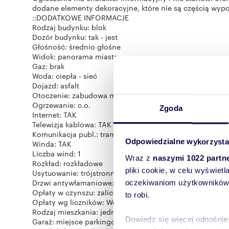
dodane elementy dekoracyjne, które nie są częścią wyp
::DODATKOWE INFORMACJE
Rodzaj budynku: blok
Dozór budynku: tak - jest
Głośność: średnio głośne
Widok: panorama miasta
Gaz: brak
Woda: ciepła - sieć
Dojazd: asfalt
Otoczenie: zabudowa mieszana
Ogrzewanie: c.o.
Zgoda
Internet: TAK
Telewizja kablowa: TAK
Komunikacja publ.: tramwaj
Odpowiedzialne wykorzysta
Winda: TAK
Liczba wind: 1
Wraz z
naszymi 1022 partn
Rozkład: rozkładowe
pliki cookie, w celu wyświet
Usytuowanie: trójstronne
Drzwi antywłamaniowe: TAK
oczekiwaniom użytkowników i
Opłaty w czynszu: zaliczka na fundusz remontowy, wywó
to robi.
Opłaty wg liczników: Woda zimna, Woda ciepła, prąd, C
Rodzaj mieszkania: jednopoziomowe
Dowiedz się więcej odnośnie
Garaż: miejsce parkingowe