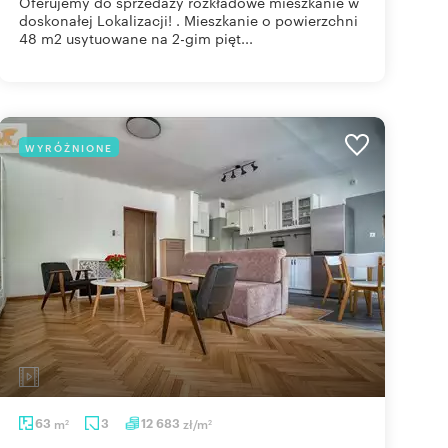
Oferujemy do sprzedaży rozkładowe mieszkanie w
doskonałej Lokalizacji! . Mieszkanie o powierzchni
48 m2 usytuowane na 2-gim pięt...
WYRÓŻNIONE
63
m
3
12 683
zł/m
2
2