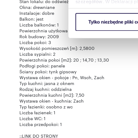
Stan lokalu: do odświeżenia
szczegółów
. W Deklaracji 
Okna: drewniane
Instalacje: dobre
Wykorzystujemy pliki cookie 
Balkon: jest
Tylko niezbędne pliki c
ruch w naszej witrynie. Inf
Liczba balkonów: 1
Powierzchnia użytkowa [m2]: 76,2100
reklamowym i analitycznym. 
Rok budowy: 2009
uzyskanymi podczas korzysta
Liczba pokoi: 3
Wysokość pomieszczeń [m]: 2,5800
Liczba sypialni: 2
Powierzchnia pokoi [m2]: 20 ; 14,70 ; 13,30
Podłogi pokoi: panele
Ściany pokoi: tynk gipsowy
Wystawa okien - pokoje : Pn, Wsch, Zach
Typ kuchni: jasna z oknem
Rodzaj kuchni: oddzielna
Powierzchnia kuchni [m2]: 7,50
Wystawa okien - kuchnia: Zach
Typ łazienki: osobno z wc
Liczba łazienek: 1
Liczba WC: 1
Liczba przedpokoi: 1
::LINK DO STRONY