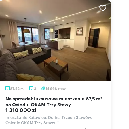
87,52
m
3
14 968
zł/m
2
2
Na sprzedaż luksusowe mieszkanie 87,5 m²
na Osiedlu OKAM Trzy Stawy
1 310 000 zł
mieszkanie Katowice, Dolina Trzech Stawów,
Osiedle OKAM Trzy Stawy!!!