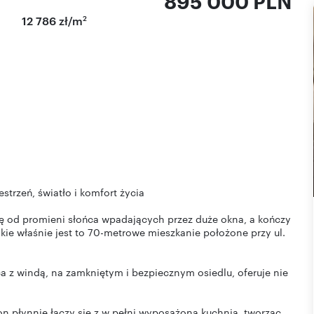
895 000 PLN
2
12 786 zł/m
trzeń, światło i komfort życia
ię od promieni słońca wpadających przez duże okna, a kończy
kie właśnie jest to 70-metrowe mieszkanie położone przy ul.
z windą, na zamkniętym i bezpiecznym osiedlu, oferuje nie
on płynnie łączy się z w pełni wyposażoną kuchnią, tworząc