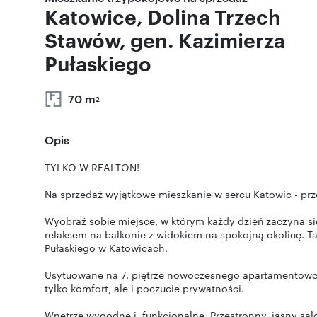
Katowice, Dolina Trzech
Stawów, gen. Kazimierza
Pułaskiego
70 m
2
Opis
TYLKO W REALTON!
Na sprzedaż wyjątkowe mieszkanie w sercu Katowic - przes
Wyobraź sobie miejsce, w którym każdy dzień zaczyna s
relaksem na balkonie z widokiem na spokojną okolicę. Ta
Pułaskiego w Katowicach.
Usytuowane na 7. piętrze nowoczesnego apartamentowca 
tylko komfort, ale i poczucie prywatności.
Wnętrze wygodne i funkcjonalne. Przestronny, jasny sal