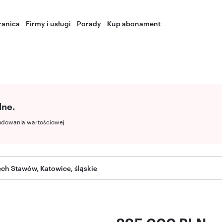
ranica
Firmy i usługi
Porady
Kup abonament
lne.
udowania wartościowej
ech Stawów, Katowice, śląskie