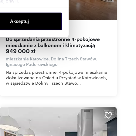
j chwili.
ołecznościowe i analizować
Akceptuj
artnerom społecznościowym,
82
m
4
11 573
zł/m
2
2
anymi od Ciebie lub
Do sprzedania przestronne 4-pokojowe
mieszkanie z balkonem i klimatyzacją
949 000 zł
mieszkanie Katowice, Dolina Trzech Stawów,
Ignacego Paderewskiego
Na sprzedaż przestronne, 4-pokojowe mieszkanie
zlokalizowane na Osiedlu Przystań w Katowicach,
w sąsiedztwie Doliny Trzech Stawó...