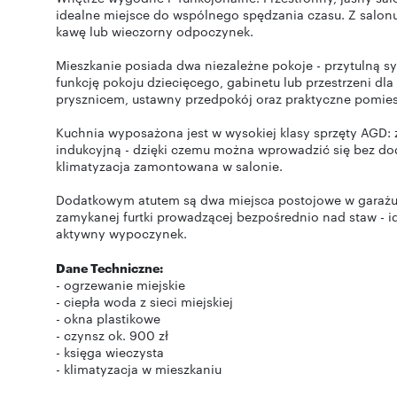
idealne miejsce do wspólnego spędzania czasu. Z salon
kawę lub wieczorny odpoczynek.
Mieszkanie posiada dwa niezależne pokoje - przytulną s
funkcję pokoju dziecięcego, gabinetu lub przestrzeni dla
prysznicem, ustawny przedpokój oraz praktyczne pomie
Kuchnia wyposażona jest w wysokiej klasy sprzęty AGD: 
indukcyjną - dzięki czemu można wprowadzić się bez do
klimatyzacja zamontowana w salonie.
Dodatkowym atutem są dwa miejsca postojowe w garażu
zamykanej furtki prowadzącej bezpośrednio nad staw - id
aktywny wypoczynek.
Dane Techniczne:
- ogrzewanie miejskie
- ciepła woda z sieci miejskiej
- okna plastikowe
- czynsz ok. 900 zł
- księga wieczysta
- klimatyzacja w mieszkaniu