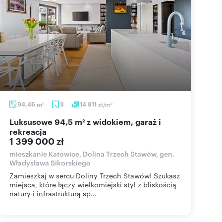
94,46
m
3
14 811
zł/m
2
2
Luksusowe 94,5 m² z widokiem, garaż i
rekreacja
1 399 000 zł
mieszkanie Katowice, Dolina Trzech Stawów, gen.
Władysława Sikorskiego
Zamieszkaj w sercu Doliny Trzech Stawów! Szukasz
miejsca, które łączy wielkomiejski styl z bliskością
natury i infrastrukturą sp...