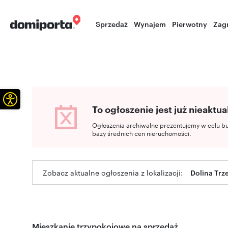
Sprzedaż
Wynajem
Pierwotny
Zag
Otwórz pasek narzędzi
To ogłoszenie jest już nieaktua
Ogłoszenia archiwalne prezentujemy w celu b
bazy średnich cen nieruchomości.
Zobacz aktualne ogłoszenia z lokalizacji:
Dolina Trz
Mieszkanie trzypokojowe na sprzedaż