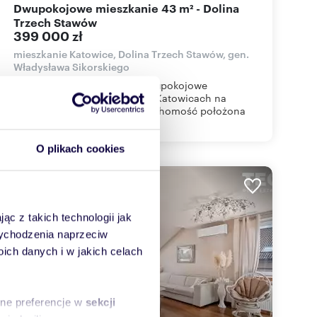
Dwupokojowe mieszkanie 43 m² - Dolina
Trzech Stawów
399 000 zł
mieszkanie Katowice, Dolina Trzech Stawów, gen.
Władysława Sikorskiego
Prezentujemy na sprzedaż dwupokojowe
mieszkanie , zlokalizowane w Katowicach na
osiedlu Paderewskiego..Nieruchomość położona
jes...
O plikach cookies
ąc z takich technologii jak
 wychodzenia naprzeciw
ch danych i w jakich celach
sne preferencje w
sekcji