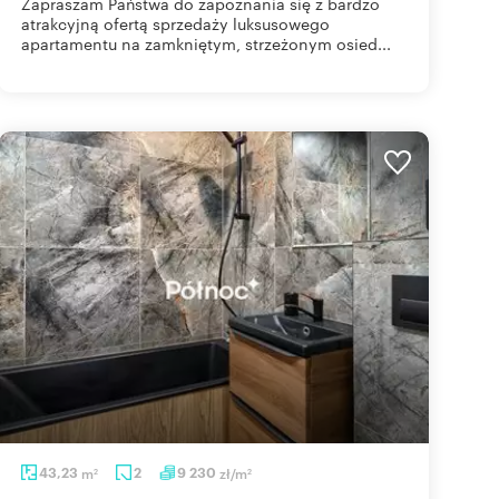
Zapraszam Państwa do zapoznania się z bardzo
atrakcyjną ofertą sprzedaży luksusowego
apartamentu na zamkniętym, strzeżonym osied...
43,23
m
2
9 230
zł/m
2
2