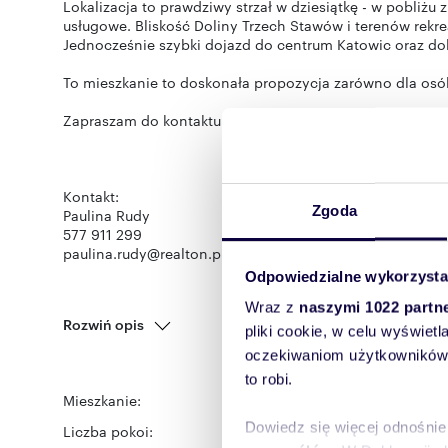
Lokalizacja to prawdziwy strzał w dziesiątkę - w pobliżu z
usługowe. Bliskość Doliny Trzech Stawów i terenów rekre
Jednocześnie szybki dojazd do centrum Katowic oraz do
To mieszkanie to doskonała propozycja zarówno dla osób
Zapraszam do kontaktu i na prezentację - to miejsce na
Kontakt:
Zgoda
Paulina Rudy
577 911 299
paulina.rudy@realton.pl
Odpowiedzialne wykorzysta
Wraz z
naszymi 1022 partn
Rozwiń opis
pliki cookie, w celu wyświet
oczekiwaniom użytkowników i
to robi.
Mieszkanie:
na sprzedaż
Dowiedz się więcej odnośnie
Liczba pokoi:
3