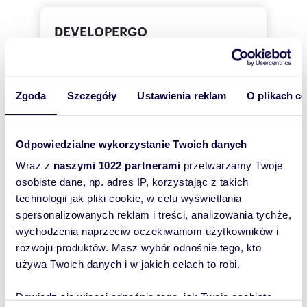
DEVELOPERGO
NIERUCHOMOŚCI
Agnieszka
Siekanowska
DEVELOPERGO NIERUCHOMOŚCI
Zgoda
Szczegóły
Ustawienia reklam
O plikach c
662447
Pokaż telefon
Odpowiedzialne wykorzystanie Twoich danych
Wraz z
naszymi 1022 partnerami
przetwarzamy Twoje
osobiste dane, np. adres IP, korzystając z takich
technologii jak pliki cookie, w celu wyświetlania
Zostaw telefon, oddzwonimy
spersonalizowanych reklam i treści, analizowania tychże,
bezpłatnie
wychodzenia naprzeciw oczekiwaniom użytkowników i
rozwoju produktów. Masz wybór odnośnie tego, kto
Zatwierdź
używa Twoich danych i w jakich celach to robi.
Dowiedz się więcej odnośnie tego, jak Twoje osobiste