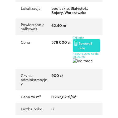
Lokalizacja
podlaskie
,
Białystok
,
Bojary
,
Warszawska
Powierzchnia
62,40 m
2
całkowita
Reklama
Cena
578 000 zł
Sprawdź
ratę
RSSO 6,09% na dz.
01.06.26
Czynsz
900 zł
administracyjn
y
Cena za m
9 262,82 zł/m
2
2
Liczba pokoi
3