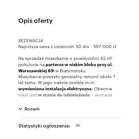
Opis oferty
REZEWACJA
Najniższa cena z ostatnich 30 dni - 597 000 zł
Na sprzedaż mieszkanie o powierzchni 62 m²
położone na
parterze w niskim bloku przy ul.
Warszawskiej 69
w Białymstoku.
Mieszkanie przeszło generalny remont około 7
lat temu. W jego trakcie została m.in.
wymieniona instalacja elektryczna
. Obecnie
lokal jest
w stanie do odświeżenia
– wymaga
odmalowania oraz wymiany paneli
podłogowych.
Rozwiń
Układ mieszkania jest funkcjonalny i
daje
możliwość wydzielenia czwartego pokoju.
Statystyki ogłoszenia: