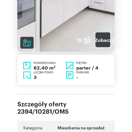
15
Zobacz galerię
POWIERZCHNIA
PIĘTRO
2
parter / 4
62,40 m
LICZBA POKOI
PARKING
3
-
Szczegóły oferty
2394/10281/OMS
Kategoria
Mieszkania na sprzedaż