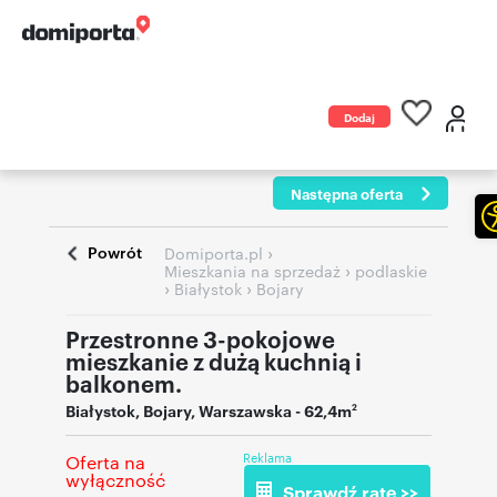
Dodaj
ogłoszenie
Następna oferta
Powrót
›
Domiporta.pl
›
Mieszkania na sprzedaż
podlaskie
›
›
Białystok
Bojary
Przestronne 3-pokojowe
mieszkanie z dużą kuchnią i
balkonem.
Białystok
,
Bojary
,
Warszawska
- 62,4m
2
Reklama
Oferta na
wyłączność
Sprawdź ratę >>