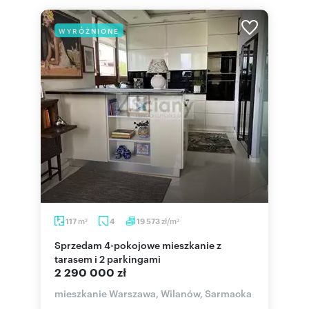
WYRÓŻNIONE
m
zł/m
117
4
19 573
2
2
Sprzedam 4-pokojowe mieszkanie z
tarasem i 2 parkingami
2 290 000 zł
mieszkanie Warszawa, Wilanów, Sarmacka