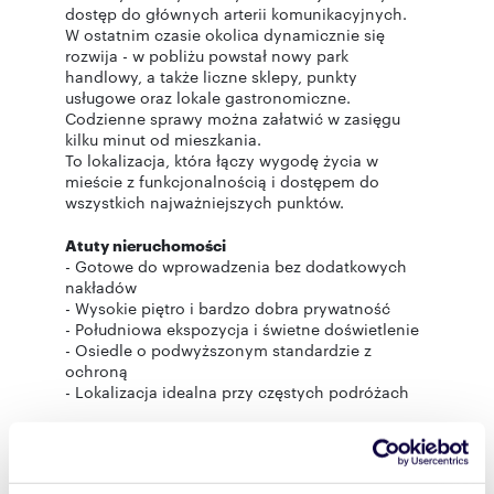
dostęp do głównych arterii komunikacyjnych.
W ostatnim czasie okolica dynamicznie się
rozwija - w pobliżu powstał nowy park
handlowy, a także liczne sklepy, punkty
usługowe oraz lokale gastronomiczne.
Codzienne sprawy można załatwić w zasięgu
kilku minut od mieszkania.
To lokalizacja, która łączy wygodę życia w
mieście z funkcjonalnością i dostępem do
wszystkich najważniejszych punktów.
Atuty nieruchomości
- Gotowe do wprowadzenia bez dodatkowych
nakładów
- Wysokie piętro i bardzo dobra prywatność
- Południowa ekspozycja i świetne doświetlenie
- Osiedle o podwyższonym standardzie z
ochroną
- Lokalizacja idealna przy częstych podróżach
Zapraszamy do kontaktu oraz umówienia się na
prezentację — to mieszkanie najlepiej ocenić na
żywo.