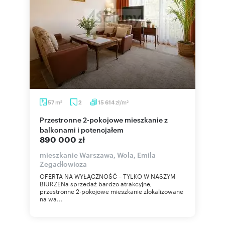
m
zł/m
57
2
15 614
2
2
Przestronne 2-pokojowe mieszkanie z
balkonami i potencjałem
890 000 zł
mieszkanie Warszawa, Wola, Emila
Zegadłowicza
OFERTA NA WYŁĄCZNOŚĆ – TYLKO W NASZYM
BIURZENa sprzedaż bardzo atrakcyjne,
przestronne 2-pokojowe mieszkanie zlokalizowane
na wa...