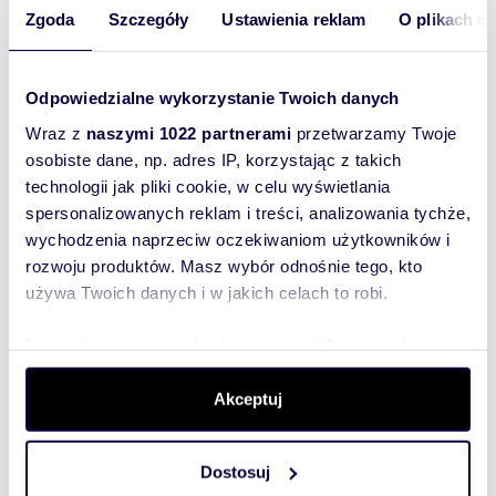
Zgoda
Szczegóły
Ustawienia reklam
O plikach c
ZALETY ZAKUPU Z NASZYM BIUREM:
• PEŁNE BEZPIECZEŃSTWO TRANSAKCJI,
NALEŻYMY DO WSPON I PFRN
• DOKŁADNIE WERYFIKUJEMY STAN PRAWNY
Odpowiedzialne wykorzystanie Twoich danych
NIERUCHOMOŚCI
• WYKAZUJEMY NIEZWYKŁĄ DBAŁOŚĆ O
Wraz z
naszymi 1022 partnerami
przetwarzamy Twoje
SZCZEGÓŁY W CAŁYM PROCESIE
osobiste dane, np. adres IP, korzystając z takich
KUPNA/SPRZEDAŻY
technologii jak pliki cookie, w celu wyświetlania
• OFERUJEMY POMOC ZAUFANYCH EKSPERTÓW
KREDYTOWYCH, KTÓRZY PRZEPROWADZĄ
spersonalizowanych reklam i treści, analizowania tychże,
PAŃSTWA PRZEZ CAŁY PROCES KREDYTOWY,
wychodzenia naprzeciw oczekiwaniom użytkowników i
DAJĄC GWARANCJĘ NAJLEPSZEJ OFERTY
rozwoju produktów. Masz wybór odnośnie tego, kto
używa Twoich danych i w jakich celach to robi.
Rozwiń opis
Dowiedz się więcej odnośnie tego, jak Twoje osobiste
dane są przetwarzane oraz ustaw własne preferencje w
Mieszkanie:
na sprzedaż
sekcji szczegółów
. W Deklaracji plików cookie możesz
Akceptuj
Liczba
2
zmienić lub wycofać swoją zgodę w dowolnej chwili.
pokoi:
Powierzchni
Dostosuj
45,45 m
2
Wykorzystujemy pliki cookie do spersonalizowania treści
a całkowita: