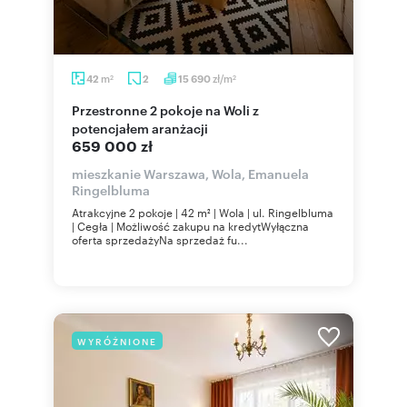
m
zł/m
42
2
15 690
2
2
Przestronne 2 pokoje na Woli z
potencjałem aranżacji
659 000 zł
mieszkanie Warszawa, Wola, Emanuela
Ringelbluma
Atrakcyjne 2 pokoje | 42 m² | Wola | ul. Ringelbluma
| Cegła | Możliwość zakupu na kredytWyłączna
oferta sprzedażyNa sprzedaż fu...
WYRÓŻNIONE