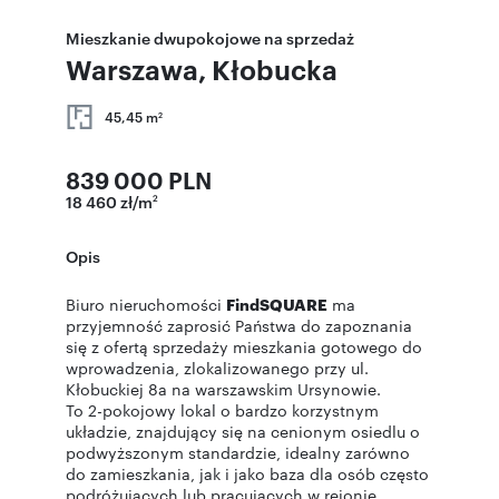
Mieszkanie dwupokojowe na sprzedaż
Warszawa, Kłobucka
45,45 m
2
839 000 PLN
18 460 zł/m
2
Opis
Biuro nieruchomości
FindSQUARE
ma
przyjemność zaprosić Państwa do zapoznania
się z ofertą sprzedaży mieszkania gotowego do
wprowadzenia, zlokalizowanego przy ul.
Kłobuckiej 8a na warszawskim Ursynowie.
To 2-pokojowy lokal o bardzo korzystnym
układzie, znajdujący się na cenionym osiedlu o
podwyższonym standardzie, idealny zarówno
do zamieszkania, jak i jako baza dla osób często
podróżujących lub pracujących w rejonie