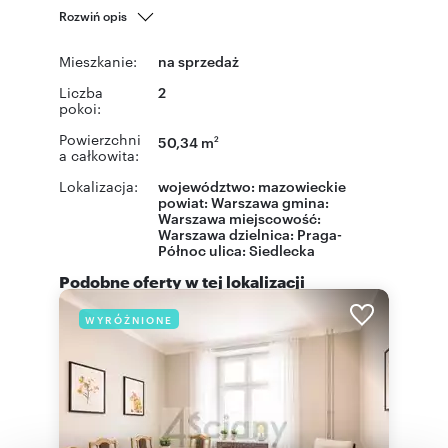
Rozwiń opis
Mieszkanie:
na sprzedaż
Liczba
2
pokoi:
Powierzchni
50,34 m
2
a całkowita:
Lokalizacja:
województwo:
mazowieckie
powiat:
Warszawa
gmina:
Warszawa
miejscowość:
Warszawa
dzielnica:
Praga-
Północ
ulica:
Siedlecka
Podobne oferty w tej lokalizacji
WYRÓŻNIONE