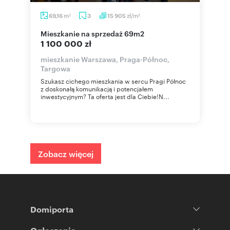
m
zł/m
69,16
3
15 905
2
2
mieszkanie na sprzedaż 69m2
1 100 000 zł
mieszkanie Warszawa, Praga-Północ,
Targowa
Szukasz cichego mieszkania w sercu Pragi Północ
z doskonałą komunikacją i potencjałem
inwestycyjnym? Ta oferta jest dla Ciebie!N...
Zobacz więcej
Domiporta