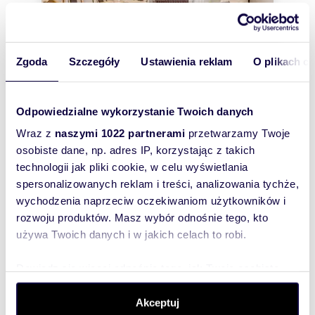
Zgoda
Szczegóły
Ustawienia reklam
O plikach c
m
zł/m
63,42
3
14 175
2
2
Odpowiedzialne wykorzystanie Twoich danych
Przestronne 2-pokojowe mieszkanie w
Wraz z
naszymi 1022 partnerami
przetwarzamy Twoje
zabytkowej kamienicy polecam!
osobiste dane, np. adres IP, korzystając z takich
899 000 zł
technologii jak pliki cookie, w celu wyświetlania
mieszkanie Warszawa, Praga-Północ,
spersonalizowanych reklam i treści, analizowania tychże,
Targowa
wychodzenia naprzeciw oczekiwaniom użytkowników i
Więcej informacji pod numerem:Łukasz Pych☎
884∙884∙187Mam przyjemność zaprezentować
rozwoju produktów. Masz wybór odnośnie tego, kto
Państwu przestronne, 2-pokojowe mieszkanie p...
używa Twoich danych i w jakich celach to robi.
Dowiedz się więcej odnośnie tego, jak Twoje osobiste
dane są przetwarzane oraz ustaw własne preferencje w
sekcji szczegółów
. W Deklaracji plików cookie możesz
Akceptuj
WYRÓŻNIONE