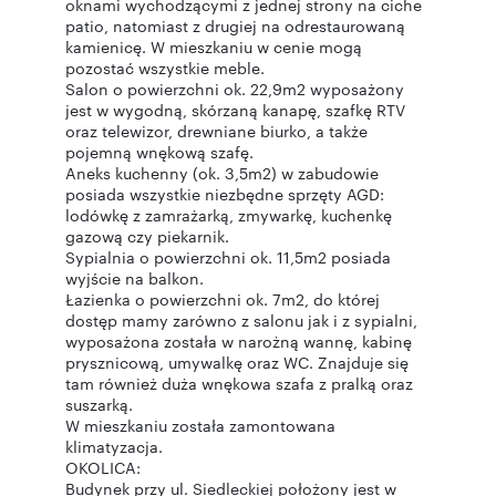
oknami wychodzącymi z jednej strony na ciche
patio, natomiast z drugiej na odrestaurowaną
kamienicę. W mieszkaniu w cenie mogą
pozostać wszystkie meble.
Salon o powierzchni ok. 22,9m2 wyposażony
jest w wygodną, skórzaną kanapę, szafkę RTV
oraz telewizor, drewniane biurko, a także
pojemną wnękową szafę.
Aneks kuchenny (ok. 3,5m2) w zabudowie
posiada wszystkie niezbędne sprzęty AGD:
lodówkę z zamrażarką, zmywarkę, kuchenkę
gazową czy piekarnik.
Sypialnia o powierzchni ok. 11,5m2 posiada
wyjście na balkon.
Łazienka o powierzchni ok. 7m2, do której
dostęp mamy zarówno z salonu jak i z sypialni,
wyposażona została w narożną wannę, kabinę
prysznicową, umywalkę oraz WC. Znajduje się
tam również duża wnękowa szafa z pralką oraz
suszarką.
W mieszkaniu została zamontowana
klimatyzacja.
OKOLICA:
Budynek przy ul. Siedleckiej położony jest w