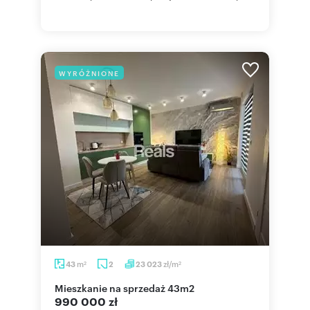
WYRÓŻNIONE
m
zł/m
43
2
23 023
2
2
mieszkanie na sprzedaż 43m2
990 000 zł