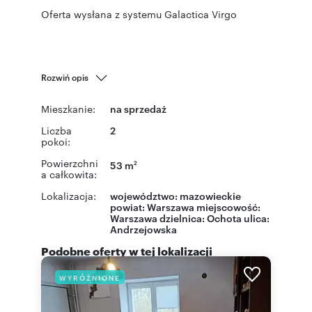
Oferta wysłana z systemu Galactica Virgo
Rozwiń opis
Mieszkanie:
na sprzedaż
Liczba
2
pokoi:
Powierzchni
53 m
2
a całkowita:
Lokalizacja:
województwo:
mazowieckie
powiat:
Warszawa
miejscowość:
Warszawa
dzielnica:
Ochota
ulica:
Andrzejowska
Podobne oferty w tej lokalizacji
WYRÓŻNIONE