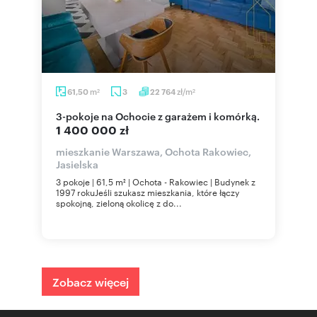
m
zł/m
61,50
3
22 764
2
2
3-pokoje na Ochocie z garażem i komórką.
1 400 000 zł
mieszkanie Warszawa, Ochota Rakowiec,
Jasielska
3 pokoje | 61,5 m² | Ochota - Rakowiec | Budynek z
1997 rokuJeśli szukasz mieszkania, które łączy
spokojną, zieloną okolicę z do...
Zobacz więcej