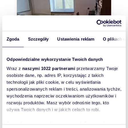
Zgoda
Szczegóły
Ustawienia reklam
O plikach c
Odpowiedzialne wykorzystanie Twoich danych
m
zł/m
39,50
1
17 468
2
2
Wraz z
naszymi 1022 partnerami
przetwarzamy Twoje
Sprzedam umeblowane 39m² na Ochocie z
osobiste dane, np. adres IP, korzystając z takich
windą i zielonym skwerem
technologii jak pliki cookie, w celu wyświetlania
690 000 zł
spersonalizowanych reklam i treści, analizowania tychże,
mieszkanie Warszawa, Ochota, Bitwy
wychodzenia naprzeciw oczekiwaniom użytkowników i
Warszawskiej 1920 roku
rozwoju produktów. Masz wybór odnośnie tego, kto
Na sprzedaż mieszkanie 39m2 (salon z osobna
używa Twoich danych i w jakich celach to robi.
kuchnia, łazienka, przedpokój) w odnowionej
kamienicy z cegły na Starej Ochocie ( pr...
Dowiedz się więcej odnośnie tego, jak Twoje osobiste