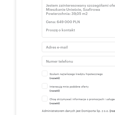
Składa się z przestronnego przedpokoju, , łazienki z WC
dziennego z aneksem kuchennym, który ma powierzchni
to dobre rozwiązanie dla osób ceniących poranne słońce
wyposażony i dostępny od ręki.
Przy budynku są ogólnodostępne miejsca postojowe dla
pilotem, kamery.
Apartament ten to idealne miejsce do odpoczynku dla os
nadmorski tłok, a zaczynają dzikie plaże. Idealne dla pary 
Czy wiesz, że możemy przygotować dla Ciebie prezentac
zapytaj o szczegóły.
Pomimo, iż Doradcy Metrohouse przykładają szczególną 
nieruchomości, nie zawsze jest możliwa weryfikacja wsz
prezentacja oferty nie jest ofertą w rozumieniu Kodeksu
Szukam najtańszego kredytu hipotecznego
(rozwiń)
Interesują mnie podobne oferty
(rozwiń)
Numer oferty: SMFIFO959
Chcę otrzymywać informacje o promocjach i usługa
(rozwiń)
Administratorem danych jest Domiporta Sp. z o.o.
(ro