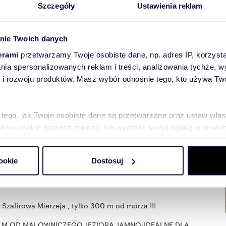
Szczegóły
Ustawienia reklam
nie Twoich danych
erami
przetwarzamy Twoje osobiste dane, np. adres IP, korzystaj
lania spersonalizowanych reklam i treści, analizowania tychże,
 rozwoju produktów. Masz wybór odnośnie tego, kto używa Twoi
towych
 tego, jak Twoje osobiste dane są przetwarzane oraz ustaw wła
plików cookie możesz zmienić lub wycofać swoją zgodę w dowolne
do spersonalizowania treści i reklam, aby oferować funkcje sp
ookie
Dostosuj
ormacje o tym, jak korzystasz z naszej witryny, udostępniamy p
Partnerzy mogą połączyć te informacje z innymi danymi otrzym
nia z ich usług.
Szafirowa Mierzeja , tylko 300 m od morza !!!
0 M OD MALOWNICZEGO JEZIORA JAMNO-IDEALNE DLA