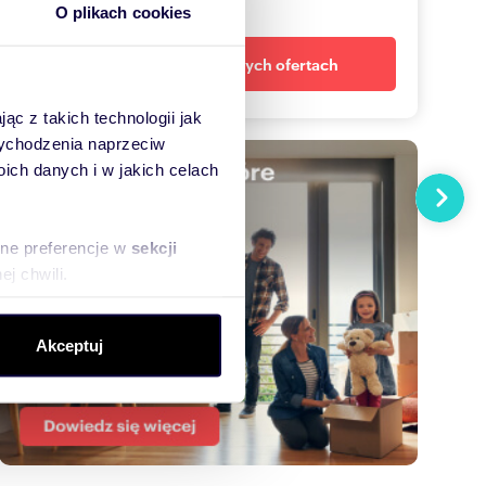
dopasowane oferty
O plikach cookies
Powiadom o nowych ofertach
ąc z takich technologii jak
 wychodzenia naprzeciw
ch danych i w jakich celach
Następn
sne preferencje w
sekcji
j chwili.
ołecznościowe i analizować
Akceptuj
artnerom społecznościowym,
anymi od Ciebie lub