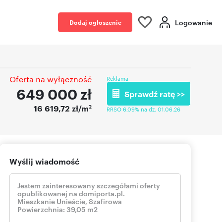
Logowanie
Dodaj ogłoszenie
Oferta na wyłączność
Reklama
649 000
zł
Sprawdź ratę >>
2
16 619,72 zł/m
RRSO 6,09% na dz. 01.06.26
Wyślij wiadomość