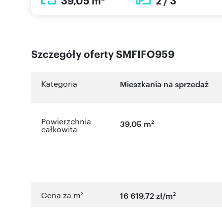
39,05 m
2 / 3
Szczegóły oferty SMFIFO959
Kategoria
Mieszkania na sprzedaż
Powierzchnia
2
39,05 m
całkowita
2
2
Cena za m
16 619,72 zł/m