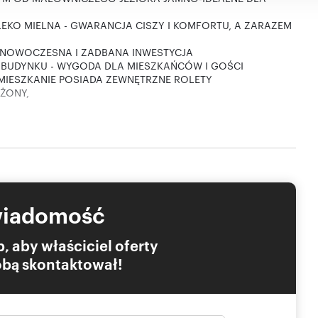
ALEKO MIELNA - GWARANCJA CISZY I KOMFORTU, A ZARAZEM
'- NOWOCZESNA I ZADBANA INWESTYCJA
 BUDYNKU - WYGODA DLA MIESZKAŃCÓW I GOŚCI
 MIESZKANIE POSIADA ZEWNĘTRZNE ROLETY
AŻONY,
obciążeń
wiadomość
kończonych budynków zlokalizowanych w spokojnej części
, aby właściciel oferty
 położona na mierzei w odległości ok. 300 metrów od morza
Tobą skontaktował!
rów od jeziora Jamno (w linii prostej).
chni 39 m2. Posiada przestronny balkon o powierzchni 8.6
iejsce na poranną kawę i śniadanie.