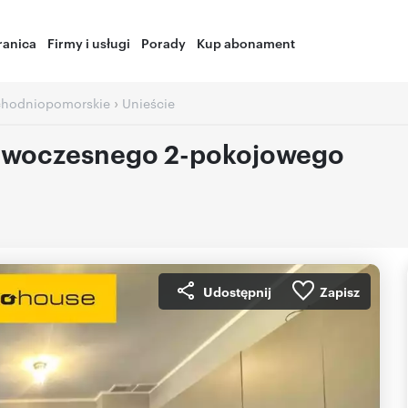
ranica
Firmy i usługi
Porady
Kup abonament
›
chodniopomorskie
Unieście
nowoczesnego 2-pokojowego
Udostępnij
Zapisz