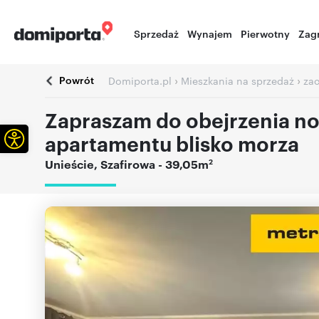
Sprzedaż
Wynajem
Pierwotny
Zag
Powrót
›
›
Domiporta.pl
Mieszkania na sprzedaż
za
Zapraszam do obejrzenia 
Otwórz pasek narzędzi
apartamentu blisko morza
2
Unieście
,
Szafirowa
- 39,05m