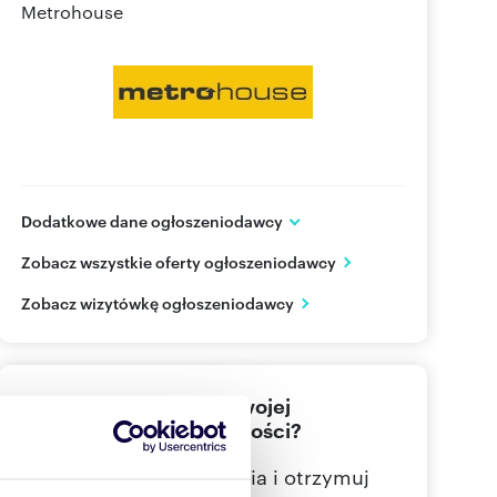
Metrohouse
Dodatkowe dane ogłoszeniodawcy
ul. Wołoska 22
Zobacz wszystkie oferty ogłoszeniodawcy
Warszawa
mazowieckie
PL
Zobacz wizytówkę ogłoszeniodawcy
22 626
Pokaż telefon
Nie znalazłeś jeszcze swojej
wymarzonej nieruchomości?
Określ swoje oczekiwania i otrzymuj