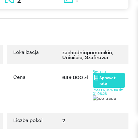
2
-
Lokalizacja
zachodniopomorskie
,
Unieście
,
Szafirowa
Reklama
Cena
649 000 zł
Sprawdź
ratę
RSSO 6,09% na dz.
01.06.26
Liczba pokoi
2