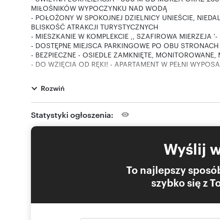
MIŁOŚNIKÓW WYPOCZYNKU NAD WODĄ
- POŁOŻONY W SPOKOJNEJ DZIELNICY UNIEŚCIE, NIED
BLISKOŚĆ ATRAKCJI TURYSTYCZNYCH
- MIESZKANIE W KOMPLEKCIE ,, SZAFIROWA MIERZEJA 
- DOSTĘPNE MIEJSCA PARKINGOWE PO OBU STRONACH
- BEZPIECZNE - OSIEDLE ZAMKNIĘTE, MONITOROWANE,
- DO WZIĘCIA OD RĘKI! - APARTAMENT W PEŁNI WYPOS
Nieruchomość złożona z:
- przedpokój
Rozwiń
- pokój dzienny z aneksem kuchennym
- pokój sypialniany
- łazienka z wc
Statystyki ogłoszenia:
Typ ogrzewania: piec gazowy dwufunkcyjny
Typ własności: własność, księga wieczysta bez żadnych 
Czynsz: 250 zł + opłaty za media
Wyślij 
Szafirowa Mierzeja to kompleks dwóch nowocześnie wy
Mielna - Unieście.
To najlepszy sposób
Inwestycja z 2019 roku znajduje przy ulicy Szafirowej,
szybko się z 
Bałtyckiego, blisko zejścia na szeroką plażę oraz 250 met
Mieszkanie usytuowane jest na drugim piętrze o powierz
m2 z widokiem na inne budynki i młody las. To idealne m