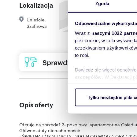
Lokalizacja
Zgoda
Unieście
,
Odpowiedzialne wykorzysta
Szafirowa
Wraz z
naszymi 1022 partn
pliki cookie, w celu wyświet
oczekiwaniom użytkowników i
to robi.
Sprawdź ofertę usług remon
Dowiedz się więcej odnośnie
szczegółów
. W Deklaracji 
Wykorzystujemy pliki cookie 
Tylko niezbędne pliki c
ruch w naszej witrynie. Inf
Opis oferty
reklamowym i analitycznym. 
uzyskanymi podczas korzysta
Oferuje na sprzedaż 2- pokojowy apartament na Osiedlu 
Główne atuty nieruchomości:
- ŚWIETNA LOKALIZACJA - 300 M OD MORZA ORAZ 25