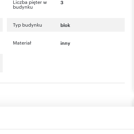
Liczba pięter w
3
budynku
Typ budynku
blok
Materiał
inny