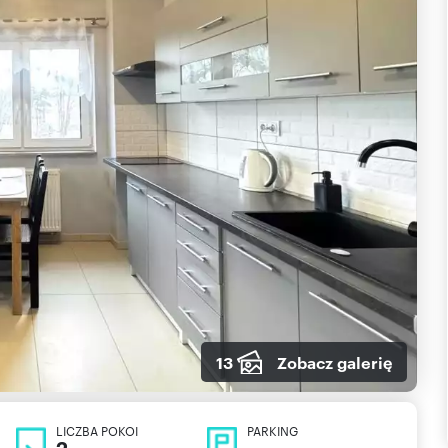
13
Zobacz galerię
LICZBA POKOI
PARKING