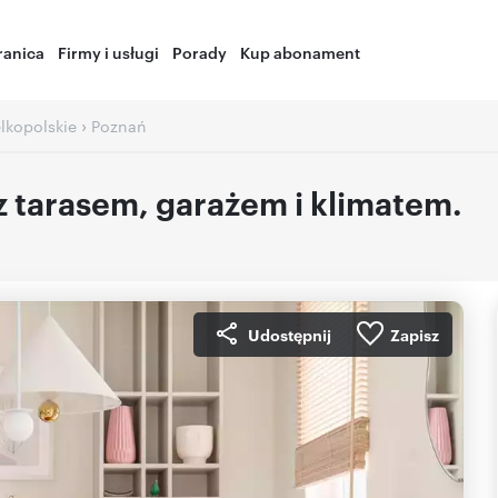
ranica
Firmy i usługi
Porady
Kup abonament
›
lkopolskie
Poznań
z tarasem, garażem i klimatem.
Udostępnij
Zapisz