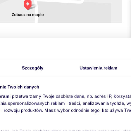
towych
Szczegóły
Ustawienia reklam
nie Twoich danych
erami
przetwarzamy Twoje osobiste dane, np. adres IP, korzystaj
lania spersonalizowanych reklam i treści, analizowania tychże,
 rozwoju produktów. Masz wybór odnośnie tego, kto używa Twoi
ALNE ZDJĘCIA.
ro | standard premium
|
Apartament | Design | Garaż