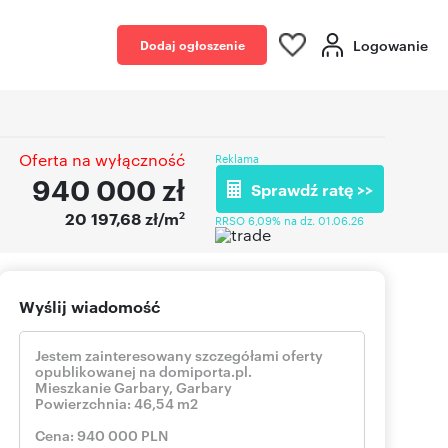
Logowanie
Dodaj ogłoszenie
Oferta na wyłączność
Reklama
940 000
zł
Sprawdź ratę >>
2
20 197,68 zł/m
RRSO 6,09% na dz. 01.06.26
Wyślij wiadomość