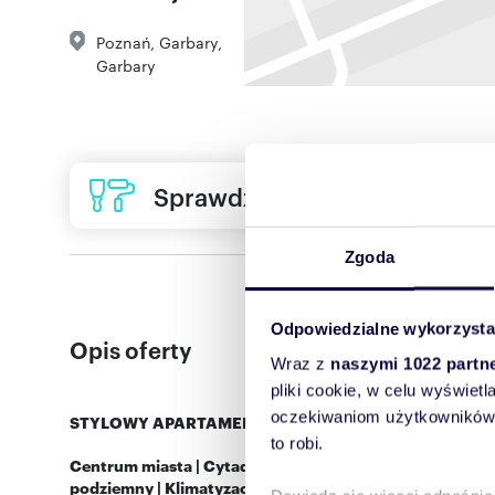
Poznań
,
Garbary
,
Garbary
Sprawdź ofertę usług remon
Zgoda
Odpowiedzialne wykorzysta
Opis oferty
Wraz z
naszymi 1022 partn
pliki cookie, w celu wyświet
oczekiwaniom użytkowników i
STYLOWY APARTAMENT W CENTRUM POZNANIA - RE
to robi.
Centrum miasta | Cytadela | blisko Warty | ostatnie pięt
podziemny | Klimatyzacja