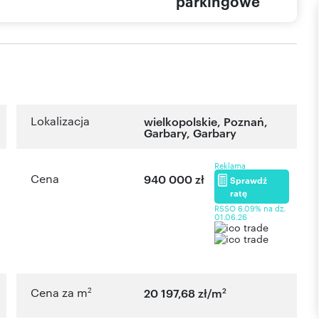
parkingowe
Lokalizacja
wielkopolskie
,
Poznań
,
Garbary
,
Garbary
Reklama
Cena
940 000 zł
Sprawdź
ratę
RSSO 6,09% na dz.
01.06.26
2
2
Cena za m
20 197,68 zł/m