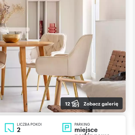
12
Zobacz galerię
LICZBA POKOI
PARKING
2
miejsce