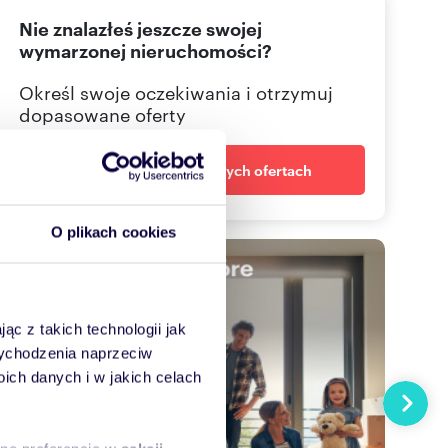
Nie znalazłeś jeszcze swojej
226465
Pokaż telefon
wymarzonej nieruchomości?
Określ swoje oczekiwania i otrzymuj
dopasowane oferty
Powiadom o nowych ofertach
O plikach cookies
ąc z takich technologii jak
 wychodzenia naprzeciw
ch danych i w jakich celach
Następn