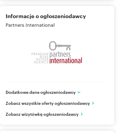
Informacje o ogłoszeniodawcy
Partners International
Dodatkowe dane ogłoszeniodawcy
ul. Wiejska 19
Zobacz wszystkie oferty ogłoszeniodawcy
Warszawa
mazowieckie
PL
Zobacz wizytówkę ogłoszeniodawcy
482264
Pokaż telefon