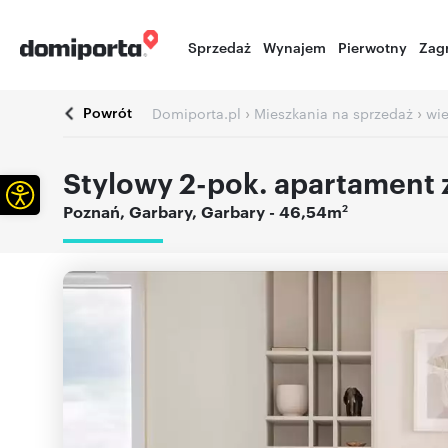
Sprzedaż
Wynajem
Pierwotny
Zag
Powrót
›
›
Domiporta.pl
Mieszkania na sprzedaż
wie
Stylowy 2-pok. apartament 
Otwórz pasek narzędzi
2
Poznań
,
Garbary
,
Garbary
- 46,54m