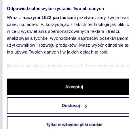
Odpowiedzialne wykorzystanie Twoich danych
Wraz z
naszymi 1022 partnerami
przetwarzamy Twoje osob
dane, np. adres IP, korzystając z takich technologii jak pliki 
w celu wyświetlania spersonalizowanych reklam i treści,
m
219
analizowania tychże, wychodzenia naprzeciw oczekiwaniom
WYRÓŻNIONE
użytkowników i rozwoju produktów. Masz wybór odnośnie te
Inwestycyjny teren 64 arów z domem 219 m² i
kto używa Twoich danych i w jakich celach to robi.
potenc
1 488
Dowiedz się więcej odnośnie tego, jak Twoje osobiste dane 
przetwarzane oraz ustaw własne preferencje w
sekcji
lokal 
szczegółów
. W Deklaracji plików cookie możesz zmienić lu
wycofać swoją zgodę w dowolnej chwili.
WYJĄTK
Akceptuj
IDEALN
HOTEL, 
Wykorzystujemy pliki cookie do spersonalizowania treści i r
Dostosuj
aby oferować funkcje społecznościowe i analizować ruch w 
witrynie. Informacje o tym, jak korzystasz z naszej witryny,
udostępniamy partnerom społecznościowym, reklamowym i
Tylko niezbędne pliki cookie
analitycznym. Partnerzy mogą połączyć te informacje z inn