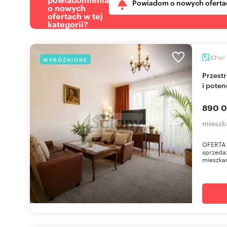
Powiadom o nowych oferta
o nowych
ofertach w tej
kategorii?
m
57
WYRÓŻNIONE
2
Przestronne 2-pokojowe mieszkanie z balkonami
i pote
890 0
mieszk
OFERTA
sprzedaż
mieszkan