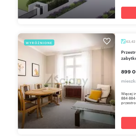
63,42
WYRÓŻNIONE
Przestronne 2-pokojowe mieszkanie w
zabytk
899 0
mieszk
Więcej 
884∙884
przestro