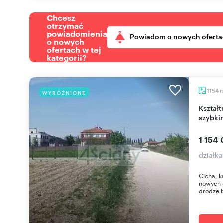
Chcesz
otrzymać
powiadomienia
Powiadom o nowych oferta
o nowych
ofertach w tej
kategorii?
1154
WYRÓŻNIONE
Kształtna działka 1154 m² w Zgorzałej z mediami i
szybki
1 154 
działka
Cicha, k
nowych 
drodze bl