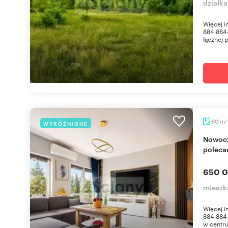
działk
Więcej 
884∙884∙
łącznej 
m
60
WYRÓŻNIONE
2
Nowoczesne 60 m² w centrum Nowego Dworu -
polec
650 0
mieszk
Więcej 
884∙884
w centr