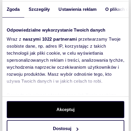
Zgoda
Szczegóły
Ustawienia reklam
O plikach c
Polecam kawalerkę 35 m² w centrum Łodzi
przy Politechnice
249 000 zł
mieszkanie Łódź, Polesie, Radwańska
Odpowiedzialne wykorzystanie Twoich danych
Wraz z
naszymi 1022 partnerami
przetwarzamy Twoje
Sprzedam pilnie mieszkanie, kawalerke w centrum
osobiste dane, np. adres IP, korzystając z takich
Łodzi przy Politechnice,obok park Poniatowskiego.
Kawalerka po remoncie, zamykan...
technologii jak pliki cookie, w celu wyświetlania
spersonalizowanych reklam i treści, analizowania tychże,
wychodzenia naprzeciw oczekiwaniom użytkowników i
rozwoju produktów. Masz wybór odnośnie tego, kto
używa Twoich danych i w jakich celach to robi.
WYRÓŻNIONE
Dowiedz się więcej odnośnie tego, jak Twoje osobiste
dane są przetwarzane oraz ustaw własne preferencje w
sekcji szczegółów
. W Deklaracji plików cookie możesz
Akceptuj
zmienić lub wycofać swoją zgodę w dowolnej chwili.
Dostosuj
Wykorzystujemy pliki cookie do spersonalizowania treści