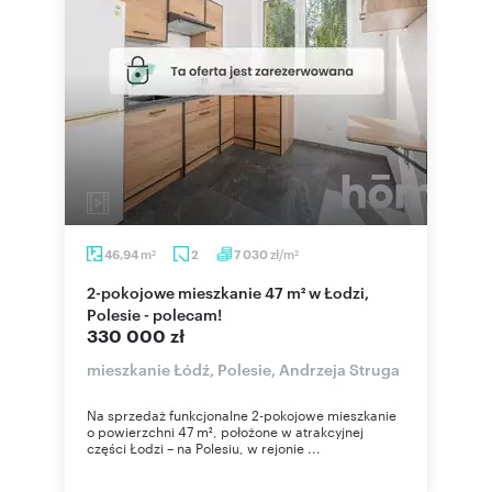
m
zł/m
46,94
2
7 030
2
2
2-pokojowe mieszkanie 47 m² w Łodzi,
Polesie - polecam!
330 000 zł
mieszkanie Łódź, Polesie, Andrzeja Struga
Na sprzedaż funkcjonalne 2-pokojowe mieszkanie
o powierzchni 47 m², położone w atrakcyjnej
części Łodzi – na Polesiu, w rejonie ...