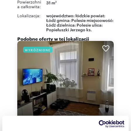
Powierzchni
31 m
2
a całkowita:
Lokalizacja:
województwo:
łódzkie
powiat:
Łódź
gmina:
Polesie
miejscowość:
Łódź
dzielnica:
Polesie
ulica:
Popiełuszki Jerzego ks.
Podobne oferty w tej lokalizacji
WYRÓŻNIONE
m
zł/m
35
1
7 114
2
2