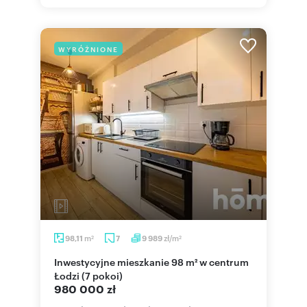
WYRÓŻNIONE
m
zł/m
98,11
7
9 989
2
2
Inwestycyjne mieszkanie 98 m² w centrum
Łodzi (7 pokoi)
980 000 zł