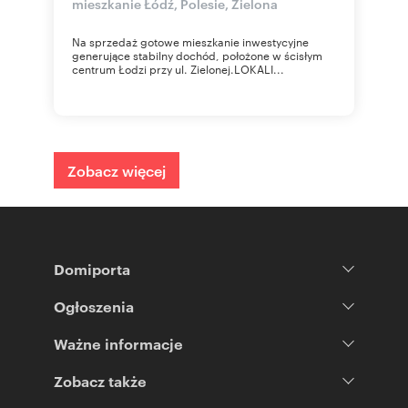
mieszkanie Łódź, Polesie, Zielona
Na sprzedaż gotowe mieszkanie inwestycyjne
generujące stabilny dochód, położone w ścisłym
centrum Łodzi przy ul. Zielonej.LOKALI...
Zobacz więcej
Domiporta
Ogłoszenia
Ważne informacje
Zobacz także