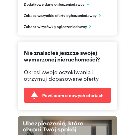
Dodatkowe dane ogłoszeniodawcy
Inflancka 4b
Zobacz wszystkie oferty ogłoszeniodawcy
Warszawa
mazowieckie
PL
Zobacz wizytówkę ogłoszeniodawcy
482229
Pokaż telefon
Nie znalazłeś jeszcze swojej
wymarzonej nieruchomości?
Określ swoje oczekiwania i
otrzymuj dopasowane oferty
Powiadom o nowych ofertach