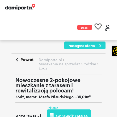
Dodaj
ogłoszenie
Następna oferta
Powrót
›
Domiporta.pl
›
›
Mieszkania na sprzedaż
łódzkie
Łódź
Nowoczesne 2-pokojowe
mieszkanie z tarasem i
rewitalizacją polecam!
Łódź
,
marsz. Józefa Piłsudskiego
- 35,61m
2
Reklama
423 759
zł
Sprawdź ratę >>