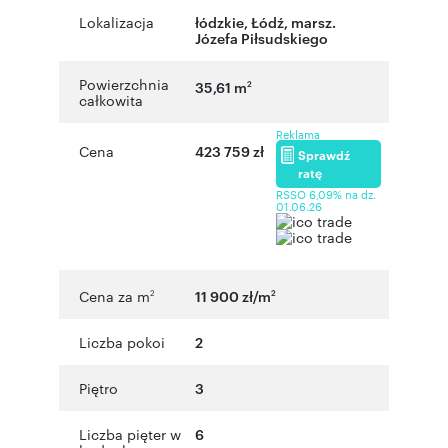
Lokalizacja
łódzkie
,
Łódź
,
marsz.
Józefa Piłsudskiego
Powierzchnia
35,61 m
2
całkowita
Reklama
Cena
423 759 zł
Sprawdź
ratę
RSSO 6,09% na dz.
01.06.26
Cena za m
11 900 zł/m
2
2
Liczba pokoi
2
Piętro
3
Liczba pięter w
6