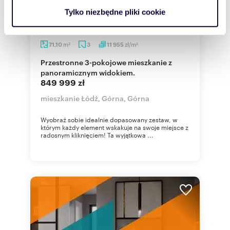
analizować ruch w naszej witrynie. Informacje o tym, jak
Tylko niezbędne pliki cookie
korzystasz z naszej witryny, udostępniamy partnerom
społecznościowym, reklamowym i analitycznym.
Partnerzy mogą połączyć te informacje z innymi danymi
m
zł/m
71,10
3
11 955
2
2
otrzymanymi od Ciebie lub uzyskanymi podczas
Przestronne 3-pokojowe mieszkanie z
korzystania z ich usług.
panoramicznym widokiem.
849 999 zł
mieszkanie Łódź, Górna, Górna
Wyobraź sobie idealnie dopasowany zestaw, w
którym każdy element wskakuje na swoje miejsce z
radosnym kliknięciem! Ta wyjątkowa ...