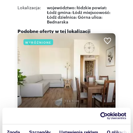
Lokalizacja:
województwo:
łódzkie
powiat:
Łódź
gmina:
Łódź
miejscowość:
Łódź
dzielnica:
Górna
ulica:
Bednarska
Podobne oferty w tej lokalizacji
WYRÓŻNIONE
m
zł/m
50,26
2
6 745
2
2
Zgoda
Szczegóły
Ustawienia reklam
O plikach c