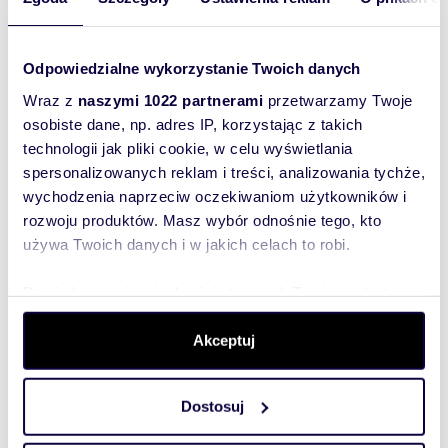
2-pokojowe mieszkanie do remontu w
Łodzi - Górna z dużym potencjałem
339 000 zł
Odpowiedzialne wykorzystanie Twoich danych
mieszkanie Łódź, Górna, Radomska
Wraz z
naszymi 1022 partnerami
przetwarzamy Twoje
Zapraszamy do zapoznania się z ofertą sprzedaży
osobiste dane, np. adres IP, korzystając z takich
mieszkania o powierzchni 50 m², położonego w
atrakcyjnej części Łodzi przy ul. R...
technologii jak pliki cookie, w celu wyświetlania
spersonalizowanych reklam i treści, analizowania tychże,
wychodzenia naprzeciw oczekiwaniom użytkowników i
rozwoju produktów. Masz wybór odnośnie tego, kto
używa Twoich danych i w jakich celach to robi.
WYRÓŻNIONE
Dowiedz się więcej odnośnie tego, jak Twoje osobiste
dane są przetwarzane oraz ustaw własne preferencje w
sekcji szczegółów
. W Deklaracji plików cookie możesz
Akceptuj
zmienić lub wycofać swoją zgodę w dowolnej chwili.
Dostosuj
Wykorzystujemy pliki cookie do spersonalizowania treści
i reklam, aby oferować funkcje społecznościowe i