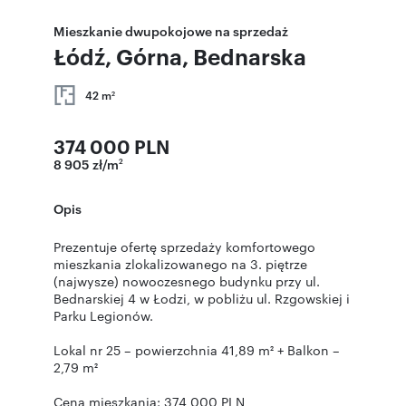
Mieszkanie dwupokojowe na sprzedaż
Łódź, Górna, Bednarska
42 m
2
374 000 PLN
8 905 zł/m
2
Opis
Prezentuje ofertę sprzedaży komfortowego
mieszkania zlokalizowanego na 3. piętrze
(najwysze) nowoczesnego budynku przy ul.
Bednarskiej 4 w Łodzi, w pobliżu ul. Rzgowskiej i
Parku Legionów.
Lokal nr 25 – powierzchnia 41,89 m² + Balkon –
2,79 m²
Cena mieszkania: 374 000 PLN