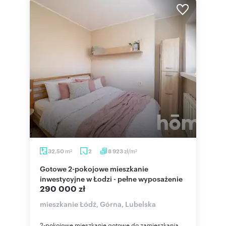
m
zł/m
32,50
2
8 923
2
2
Gotowe 2-pokojowe mieszkanie
inwestycyjne w Łodzi - pełne wyposażenie
290 000 zł
mieszkanie Łódź, Górna, Lubelska
2-pokojowe mieszkanie gotowe do zamieszkania