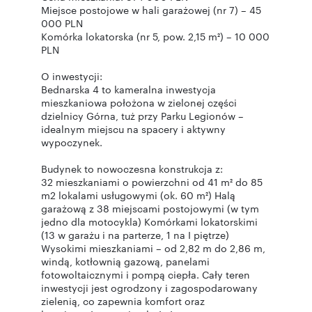
Miejsce postojowe w hali garażowej (nr 7) – 45
000 PLN
Komórka lokatorska (nr 5, pow. 2,15 m²) – 10 000
PLN
O inwestycji:
Bednarska 4 to kameralna inwestycja
mieszkaniowa położona w zielonej części
dzielnicy Górna, tuż przy Parku Legionów –
idealnym miejscu na spacery i aktywny
wypoczynek.
Budynek to nowoczesna konstrukcja z:
32 mieszkaniami o powierzchni od 41 m² do 85
m2 lokalami usługowymi (ok. 60 m²) Halą
garażową z 38 miejscami postojowymi (w tym
jedno dla motocykla) Komórkami lokatorskimi
(13 w garażu i na parterze, 1 na I piętrze)
Wysokimi mieszkaniami – od 2,82 m do 2,86 m,
windą, kotłownią gazową, panelami
fotowoltaicznymi i pompą ciepła. Cały teren
inwestycji jest ogrodzony i zagospodarowany
zielenią, co zapewnia komfort oraz