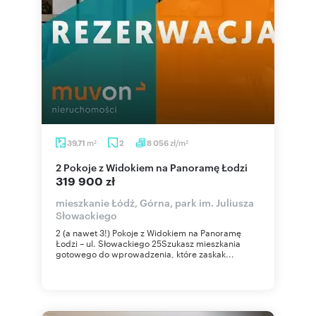
m
zł/m
39,71
2
8 056
2
2
2 Pokoje z Widokiem na Panoramę Łodzi
319 900 zł
mieszkanie Łódź, Górna, park im. Juliusza
Słowackiego
2 (a nawet 3!) Pokoje z Widokiem na Panoramę
Łodzi – ul. Słowackiego 25Szukasz mieszkania
gotowego do wprowadzenia, które zaskak...