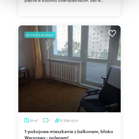
piętrze w budynku czteropiętrowym, bez w...
korzystania z ich usług.
WYRÓŻNIONE
m
zł/m
31
1
11 290
2
2
1-pokojowe mieszkanie z balkonem, blisko
Warszawy - polecam!