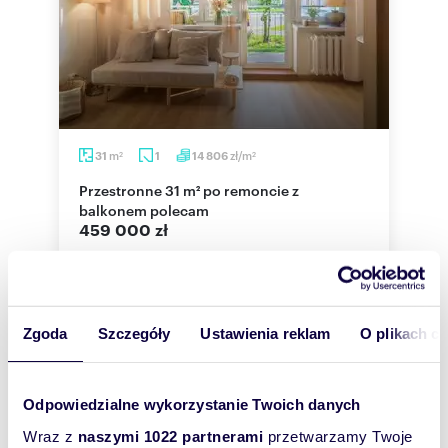
m
zł/m
31
1
14 806
2
2
Przestronne 31 m² po remoncie z
balkonem polecam
459 000 zł
mieszkanie Legionowo, Pałacowa
--- NIERUCHOMOŚĆ DOSTĘPNA TYLKO W
VERANO ESTATE ---Szukasz funkcjonalnego i
zadbanego mieszkania, w którym możesz
Zgoda
Szczegóły
Ustawienia reklam
O plikach c
zamieszkać bez...
Odpowiedzialne wykorzystanie Twoich danych
Wraz z
naszymi 1022 partnerami
przetwarzamy Twoje
WYRÓŻNIONE