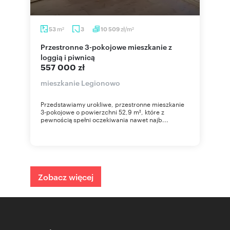
m
zł/m
53
3
10 509
2
2
Przestronne 3-pokojowe mieszkanie z
loggią i piwnicą
557 000 zł
mieszkanie Legionowo
Przedstawiamy urokliwe, przestronne mieszkanie
3-pokojowe o powierzchni 52,9 m², które z
pewnością spełni oczekiwania nawet najb...
Zobacz więcej