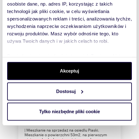
osobiste dane, np. adres IP, korzystając z takich
technologii jak pliki cookie, w celu wyświetlania
spersonalizowanych reklam i treści, analizowania tychże,
wychodzenia naprzeciw oczekiwaniom użytkowników i
rozwoju produktów. Masz wybór odnośnie tego, kto
używa Twoich danych i w jakich celach to robi.
Dowiedz się więcej odnośnie tego, jak Twoje osobiste
dane są przetwarzane oraz ustaw własne preferencje w
sekcji szczegółów
. W Deklaracji plików cookie możesz
Akceptuj
zmienić lub wycofać swoją zgodę w dowolnej chwili.
m
zł/m
53
3
14 151
2
2
Dostosuj
Wykorzystujemy pliki cookie do spersonalizowania treści
Do sprzedania przestronne 3-pokojowe
i reklam, aby oferować funkcje społecznościowe i
mieszkanie z loggią i widokiem na zieleń
750 000 zł
analizować ruch w naszej witrynie. Informacje o tym, jak
Tylko niezbędne pliki cookie
korzystasz z naszej witryny, udostępniamy partnerom
mieszkanie Legionowo, Piaski, osiedle
Piaski
społecznościowym, reklamowym i analitycznym.
| Mieszkanie na sprzedaż na osiedlu Piaski.
Partnerzy mogą połączyć te informacje z innymi danymi
Mieszkanie o powierzchni 53m2, na pierwszym
otrzymanymi od Ciebie lub uzyskanymi podczas