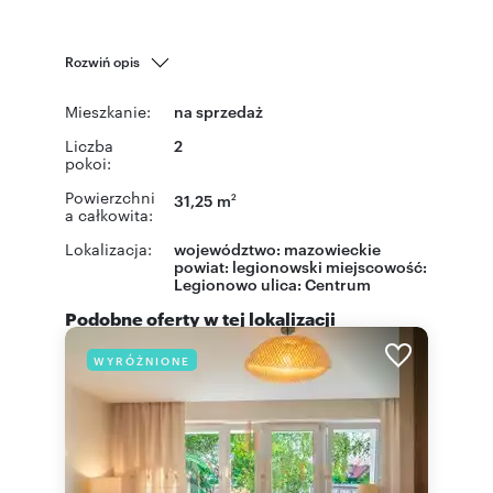
Rozwiń opis
Mieszkanie:
na sprzedaż
Liczba
2
pokoi:
Powierzchni
31,25 m
2
a całkowita:
Lokalizacja:
województwo:
mazowieckie
powiat:
legionowski
miejscowość:
Legionowo
ulica: Centrum
Podobne oferty w tej lokalizacji
WYRÓŻNIONE