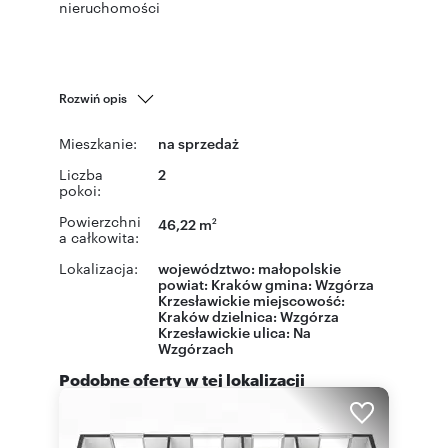
nieruchomości
Rozwiń opis
Mieszkanie:
na sprzedaż
Liczba
2
pokoi:
Powierzchni
46,22 m
2
a całkowita:
Lokalizacja:
województwo:
małopolskie
powiat:
Kraków
gmina:
Wzgórza
Krzesławickie
miejscowość:
Kraków
dzielnica:
Wzgórza
Krzesławickie
ulica:
Na
Wzgórzach
Podobne oferty w tej lokalizacji