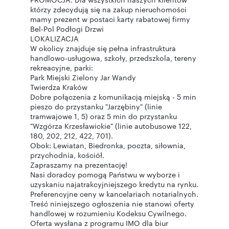
którzy zdecydują się na zakup nieruchomości
mamy prezent w postaci karty rabatowej firmy
Bel-Pol Podłogi Drzwi
LOKALIZACJA
W okolicy znajduje się pełna infrastruktura
handlowo-usługowa, szkoły, przedszkola, tereny
rekreacyjne, parki:
Park Miejski Zielony Jar Wandy
Twierdza Kraków
Dobre połączenia z komunikacją miejską - 5 min
pieszo do przystanku "Jarzębiny" (linie
tramwajowe 1, 5) oraz 5 min do przystanku
"Wzgórza Krzesławickie" (linie autobusowe 122,
180, 202, 212, 422, 701).
Obok: Lewiatan, Biedronka, poczta, siłownia,
przychodnia, kościół.
Zapraszamy na prezentację!
Nasi doradcy pomogą Państwu w wyborze i
uzyskaniu najatrakcyjniejszego kredytu na rynku.
Preferencyjne ceny w kancelariach notarialnych.
Treść niniejszego ogłoszenia nie stanowi oferty
handlowej w rozumieniu Kodeksu Cywilnego.
Oferta wysłana z programu IMO dla biur