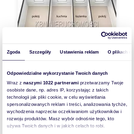
Zgoda
Szczegóły
Ustawienia reklam
O plikach c
Odpowiedzialne wykorzystanie Twoich danych
m
zł/m
54,70
2
12 000
2
2
Wraz z
naszymi 1022 partnerami
przetwarzamy Twoje
Zapraszam do przestronnego 2-
pokojowego mieszkania z dużą działką
osobiste dane, np. adres IP, korzystając z takich
656 400 zł
technologii jak pliki cookie, w celu wyświetlania
spersonalizowanych reklam i treści, analizowania tychże,
mieszkanie Kraków, Wzgórza Krzesławickie
wychodzenia naprzeciw oczekiwaniom użytkowników i
Na sprzedaż mieszkanie 54,7 m | Wzgórza
rozwoju produktów. Masz wybór odnośnie tego, kto
Krzesławickie Na sprzedaż mieszkanie położone
używa Twoich danych i w jakich celach to robi.
na 2. piętrze w kameralnym, czteropiętrowy...