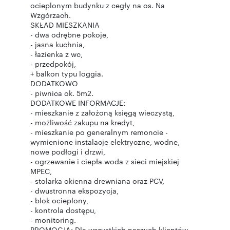
ocieplonym budynku z cegły na os. Na
Wzgórzach.
SKŁAD MIESZKANIA
- dwa odrębne pokoje,
- jasna kuchnia,
- łazienka z wc,
- przedpokój,
+ balkon typu loggia.
DODATKOWO
- piwnica ok. 5m2.
DODATKOWE INFORMACJE:
- mieszkanie z założoną księgą wieczystą,
- możliwość zakupu na kredyt,
- mieszkanie po generalnym remoncie -
wymienione instalacje elektryczne, wodne,
nowe podłogi i drzwi,
- ogrzewanie i ciepła woda z sieci miejskiej
MPEC,
- stolarka okienna drewniana oraz PCV,
- dwustronna ekspozycja,
- blok ocieplony,
- kontrola dostępu,
- monitoring.
PROMOCJA: Dla wszystkich naszych klientów