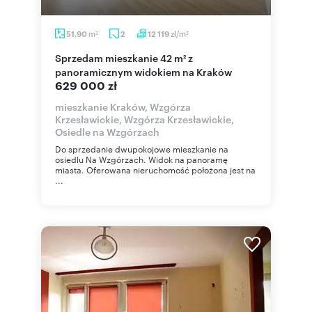
m
zł/m
51,90
2
12 119
2
2
Sprzedam mieszkanie 42 m² z
panoramicznym widokiem na Kraków
629 000 zł
mieszkanie Kraków, Wzgórza
Krzesławickie, Wzgórza Krzesławickie,
Osiedle na Wzgórzach
Do sprzedanie dwupokojowe mieszkanie na
osiedlu Na Wzgórzach. Widok na panoramę
miasta. Oferowana nieruchomość położona jest na
...