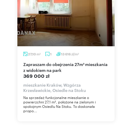
m
zł/m
27,10
1
13 616
2
2
Zapraszam do obejrzenia 27m² mieszkania
z widokiem na park
369 000 zł
mieszkanie Kraków, Wzgórza
Krzesławickie, Osiedle na Stoku
Na sprzedaż funkcjonalne mieszkanie o
powierzchni 27,1 m², położone na zielonym i
spokojnym Osiedlu Na Stoku. To doskonała
propo...