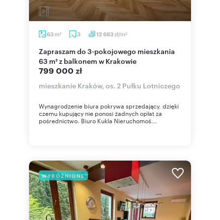
m
zł/m
63
3
12 683
2
2
Zapraszam do 3-pokojowego mieszkania
63 m² z balkonem w Krakowie
799 000 zł
mieszkanie Kraków, os. 2 Pułku Lotniczego
Wynagrodzenie biura pokrywa sprzedający, dzięki
czemu kupujący nie ponosi żadnych opłat za
pośrednictwo. Biuro Kukla Nieruchomoś...
WYRÓŻNIONE