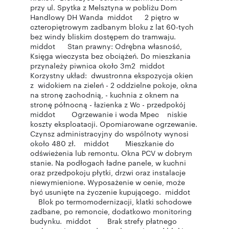
przy ul. Spytka z Melsztyna w pobliżu Dom
Handlowy DH Wanda middot 2 piętro w
czteropiętrowym zadbanym bloku z lat 60-tych
bez windy bliskim dostępem do tramwaju.
middot Stan prawny: Odrębna własność,
Księga wieczysta bez obciążeń. Do mieszkania
przynależy piwnica około 3m2 middot
Korzystny układ: dwustronna ekspozycja okien
z widokiem na zieleń - 2 oddzielne pokoje, okna
na stronę zachodnią, - kuchnia z oknem na
stronę północną - łazienka z Wc - przedpokój
middot Ogrzewanie i woda Mpec niskie
koszty eksploatacji. Opomiarowane ogrzewanie.
Czynsz administracyjny do wspólnoty wynosi
około 480 zł. middot Mieszkanie do
odświeżenia lub remontu. Okna PCV w dobrym
stanie. Na podłogach ładne panele, w kuchni
oraz przedpokoju płytki, drzwi oraz instalacje
niewymienione. Wyposażenie w cenie, może
być usunięte na życzenie kupującego. middot
Blok po termomodernizacji, klatki schodowe
zadbane, po remoncie, dodatkowo monitoring
budynku. middot Brak strefy płatnego