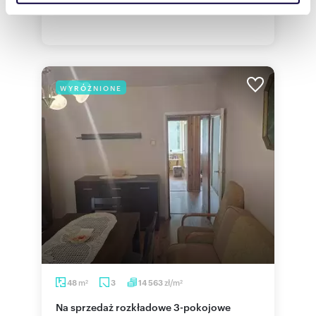
1000-lecia w Mistrzejowicach!. Mies...
społecznościowym, reklamowym i analitycznym.
Partnerzy mogą połączyć te informacje z innymi danymi
otrzymanymi od Ciebie lub uzyskanymi podczas
korzystania z ich usług.
WYRÓŻNIONE
m
zł/m
48
3
14 563
2
2
Na sprzedaż rozkładowe 3-pokojowe