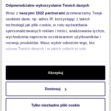
Odpowiedzialne wykorzystanie Twoich danych
WYRÓŻNIONE
Wraz z
naszymi 1022 partnerami
przetwarzamy Twoje
osobiste dane, np. adres IP, korzystając z takich
technologii jak pliki cookie, w celu wyświetlania
spersonalizowanych reklam i treści, analizowania tychże,
wychodzenia naprzeciw oczekiwaniom użytkowników i
rozwoju produktów. Masz wybór odnośnie tego, kto
używa Twoich danych i w jakich celach to robi.
Dowiedz się więcej odnośnie tego, jak Twoje osobiste
dane są przetwarzane oraz ustaw własne preferencje w
sekcji szczegółów
. W Deklaracji plików cookie możesz
Akceptuj
m
zł/m
65
4
13 769
2
2
zmienić lub wycofać swoją zgodę w dowolnej chwili.
mieszkanie na sprzedaż 65m2
895 000 zł
Dostosuj
Wykorzystujemy pliki cookie do spersonalizowania treści
mieszkanie Kraków, Nowa Huta, 1000-lecia
i reklam, aby oferować funkcje społecznościowe i
analizować ruch w naszej witrynie. Informacje o tym, jak
Tylko niezbędne pliki cookie
Oferujemy do sprzedaży mieszkanie położone w
korzystasz z naszej witryny, udostępniamy partnerom
bardzo dobrej lokalizacji Nowej Huty na osiedlu