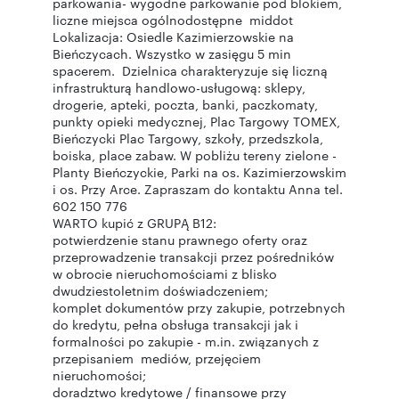
parkowania- wygodne parkowanie pod blokiem,
liczne miejsca ogólnodostępne middot
Lokalizacja: Osiedle Kazimierzowskie na
Bieńczycach. Wszystko w zasięgu 5 min
spacerem. Dzielnica charakteryzuje się liczną
infrastrukturą handlowo-usługową: sklepy,
drogerie, apteki, poczta, banki, paczkomaty,
punkty opieki medycznej, Plac Targowy TOMEX,
Bieńczycki Plac Targowy, szkoły, przedszkola,
boiska, place zabaw. W pobliżu tereny zielone -
Planty Bieńczyckie, Parki na os. Kazimierzowskim
i os. Przy Arce. Zapraszam do kontaktu Anna tel.
602 150 776
WARTO kupić z GRUPĄ B12:
potwierdzenie stanu prawnego oferty oraz
przeprowadzenie transakcji przez pośredników
w obrocie nieruchomościami z blisko
dwudziestoletnim doświadczeniem;
komplet dokumentów przy zakupie, potrzebnych
do kredytu, pełna obsługa transakcji jak i
formalności po zakupie - m.in. związanych z
przepisaniem mediów, przejęciem
nieruchomości;
doradztwo kredytowe / finansowe przy