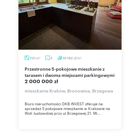
m
zł/m
110
5
18 182
2
2
Przestronne 5-pokojowe mieszkanie z
tarasem i dwoma miejscami parkingowymi
2 000 000 zł
mieszkanie Kraków, Bronowice, Brzegowa
Biuro nieruchomości DKB INVEST oferuje na
sprzedaż 5 pokojowe mieszkanie w Krakowie na
Woli Justowskiej przy ul.Brzegowej 21. Mi...