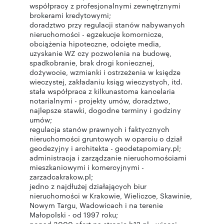
współpracy z profesjonalnymi zewnętrznymi
brokerami kredytowymi;
doradztwo przy regulacji stanów nabywanych
nieruchomości - egzekucje komornicze,
obciążenia hipoteczne, odcięte media,
uzyskanie WZ czy pozwolenia na budowę,
spadkobranie, brak drogi koniecznej,
dożywocie, wzmianki i ostrzeżenia w księdze
wieczystej, zakładaniu ksiąg wieczystych, itd.
stała współpraca z kilkunastoma kancelaria
notarialnymi - projekty umów, doradztwo,
najlepsze stawki, dogodne terminy i godziny
umów;
regulacja stanów prawnych i faktycznych
nieruchomości gruntowych w oparciu o dział
geodezyjny i architekta - geodetapomiary.pl;
administracja i zarządzanie nieruchomościami
mieszkaniowymi i komercyjnymi -
zarzadcakrakow.pl;
jedno z najdłużej działających biur
nieruchomości w Krakowie, Wieliczce, Skawinie,
Nowym Targu, Wadowicach i na terenie
Małopolski - od 1997 roku;