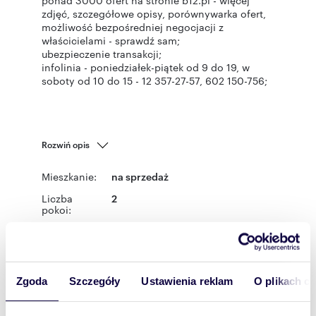
ponad 3000 ofert na stronie b12.pl - więcej
zdjęć, szczegółowe opisy, porównywarka ofert,
możliwość bezpośredniej negocjacji z
właścicielami - sprawdź sam;
ubezpieczenie transakcji;
infolinia - poniedziałek-piątek od 9 do 19, w
soboty od 10 do 15 - 12 357-27-57, 602 150-756;
Rozwiń opis
Mieszkanie:
na sprzedaż
Liczba
2
pokoi:
Powierzchni
38 m
2
a całkowita:
Lokalizacja:
województwo:
małopolskie
miejscowość:
Krakow
ulica:
Zgoda
Szczegóły
Ustawienia reklam
O plikach c
Spytka z Melsztyna
Podobne oferty w tej lokalizacji