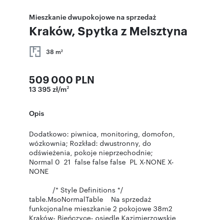
Mieszkanie dwupokojowe na sprzedaż
Kraków, Spytka z Melsztyna
38 m
2
509 000 PLN
13 395 zł/m
2
Opis
Dodatkowo: piwnica, monitoring, domofon,
wózkownia; Rozkład: dwustronny, do
odświeżenia, pokoje nieprzechodnie;
Normal 0 21 false false false PL X-NONE X-
NONE
/* Style Definitions */
table.MsoNormalTable Na sprzedaż
funkcjonalne mieszkanie 2 pokojowe 38m2
Kraków- Bieńczyce- osiedle Kazimierzowskie