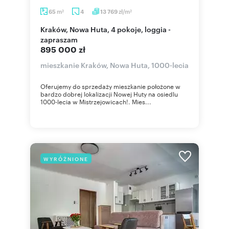
m
zł/m
65
4
13 769
2
2
Kraków, Nowa Huta, 4 pokoje, loggia -
zapraszam
895 000 zł
mieszkanie Kraków, Nowa Huta, 1000-lecia
Oferujemy do sprzedaży mieszkanie położone w
bardzo dobrej lokalizacji Nowej Huty na osiedlu
1000-lecia w Mistrzejowicach!. Mies...
WYRÓŻNIONE