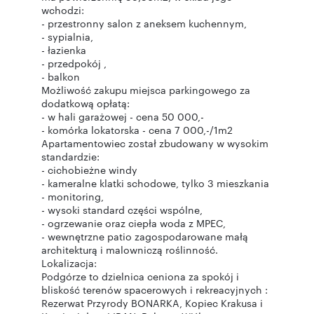
wchodzi:
- przestronny salon z aneksem kuchennym,
- sypialnia,
- łazienka
- przedpokój ,
- balkon
Możliwość zakupu miejsca parkingowego za
dodatkową opłatą:
- w hali garażowej - cena 50 000,-
- komórka lokatorska - cena 7 000,-/1m2
Apartamentowiec został zbudowany w wysokim
standardzie:
- cichobieżne windy
- kameralne klatki schodowe, tylko 3 mieszkania
- monitoring,
- wysoki standard części wspólne,
- ogrzewanie oraz ciepła woda z MPEC,
- wewnętrzne patio zagospodarowane małą
architekturą i malowniczą roślinność.
Lokalizacja:
Podgórze to dzielnica ceniona za spokój i
bliskość terenów spacerowych i rekreacyjnych :
Rezerwat Przyrody BONARKA, Kopiec Krakusa i