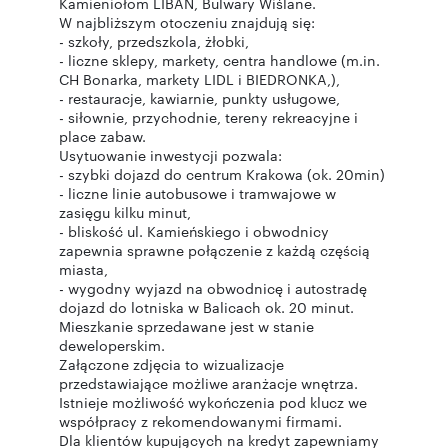
Kamieniołom LIBAN, Bulwary Wiślane.
W najbliższym otoczeniu znajdują się:
- szkoły, przedszkola, żłobki,
- liczne sklepy, markety, centra handlowe (m.in.
CH Bonarka, markety LIDL i BIEDRONKA,),
- restauracje, kawiarnie, punkty usługowe,
- siłownie, przychodnie, tereny rekreacyjne i
place zabaw.
Usytuowanie inwestycji pozwala:
- szybki dojazd do centrum Krakowa (ok. 20min)
- liczne linie autobusowe i tramwajowe w
zasięgu kilku minut,
- bliskość ul. Kamieńskiego i obwodnicy
zapewnia sprawne połączenie z każdą częścią
miasta,
- wygodny wyjazd na obwodnicę i autostradę
dojazd do lotniska w Balicach ok. 20 minut.
Mieszkanie sprzedawane jest w stanie
deweloperskim.
Załączone zdjęcia to wizualizacje
przedstawiające możliwe aranżacje wnętrza.
Istnieje możliwość wykończenia pod klucz we
współpracy z rekomendowanymi firmami.
Dla klientów kupujących na kredyt zapewniamy