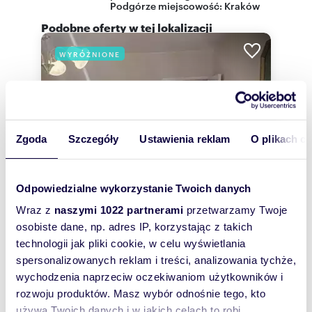
Podgórze
miejscowość:
Kraków
Podobne oferty w tej lokalizacji
WYRÓŻNIONE
Zgoda
Szczegóły
Ustawienia reklam
O plikach c
Odpowiedzialne wykorzystanie Twoich danych
Wraz z
naszymi 1022 partnerami
przetwarzamy Twoje
osobiste dane, np. adres IP, korzystając z takich
technologii jak pliki cookie, w celu wyświetlania
m
zł/m
48
3
14 563
2
2
spersonalizowanych reklam i treści, analizowania tychże,
Na sprzedaż rozkładowe 3-pokojowe
wychodzenia naprzeciw oczekiwaniom użytkowników i
mieszkanie 48 m² z balkonem
rozwoju produktów. Masz wybór odnośnie tego, kto
699 000 zł
używa Twoich danych i w jakich celach to robi.