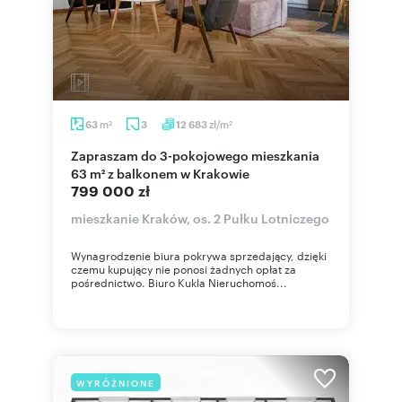
m
zł/m
63
3
12 683
2
2
Zapraszam do 3-pokojowego mieszkania
63 m² z balkonem w Krakowie
799 000 zł
mieszkanie Kraków, os. 2 Pułku Lotniczego
Wynagrodzenie biura pokrywa sprzedający, dzięki
czemu kupujący nie ponosi żadnych opłat za
pośrednictwo. Biuro Kukla Nieruchomoś...
WYRÓŻNIONE