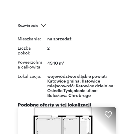
Rozwiń opis
Mieszkanie:
na sprzedaż
Liczba
2
pokoi:
Powierzchni
49,10 m
2
a całkowita:
Lokalizacja:
województwo:
śląskie
powiat:
Katowice
gmina:
Katowice
miejscowość:
Katowice
dzielnica:
Osiedle Tysiąclecia
ulica:
Bolesława Chrobrego
Podobne oferty w tej lokalizacji