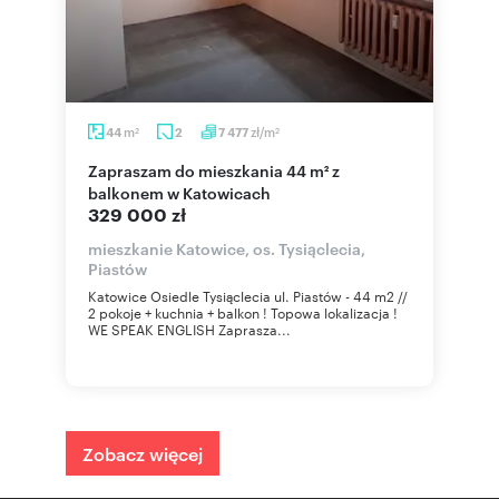
m
zł/m
44
2
7 477
2
2
Zapraszam do mieszkania 44 m² z
balkonem w Katowicach
329 000 zł
mieszkanie Katowice, os. Tysiąclecia,
Piastów
Katowice Osiedle Tysiąclecia ul. Piastów - 44 m2 //
2 pokoje + kuchnia + balkon ! Topowa lokalizacja !
WE SPEAK ENGLISH Zaprasza...
Zobacz więcej