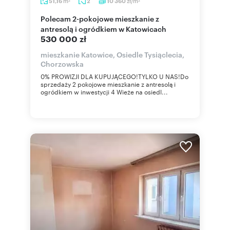
m
zł/m
51,16
2
10 360
2
2
Polecam 2-pokojowe mieszkanie z
antresolą i ogródkiem w Katowicach
530 000 zł
mieszkanie Katowice, Osiedle Tysiąclecia,
Chorzowska
0% PROWIZJI DLA KUPUJĄCEGO!TYLKO U NAS!Do
sprzedaży 2 pokojowe mieszkanie z antresolą i
ogródkiem w inwestycji 4 Wieże na osiedl...