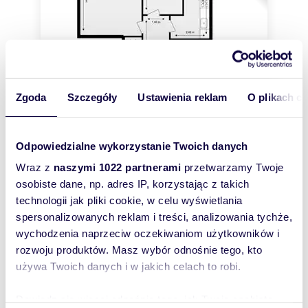
Zgoda
Szczegóły
Ustawienia reklam
O plikach c
Odpowiedzialne wykorzystanie Twoich danych
m
zł/m
49,50
2
9 293
2
2
Wraz z
naszymi 1022 partnerami
przetwarzamy Twoje
Nowoczesne 2-pokojowe mieszkanie z
osobiste dane, np. adres IP, korzystając z takich
balkonem i komórką
460 000 zł
technologii jak pliki cookie, w celu wyświetlania
spersonalizowanych reklam i treści, analizowania tychże,
mieszkanie Katowice, Osiedle Tysiąclecia,
Bolesława Chrobrego
wychodzenia naprzeciw oczekiwaniom użytkowników i
Tylko w Realton umowa na wyłączność.Mieszkanie
rozwoju produktów. Masz wybór odnośnie tego, kto
aktualnie jest remontowane, kupujący może
używa Twoich danych i w jakich celach to robi.
uczestniczyć w wyborze wykończenia.Na s...
Dowiedz się więcej odnośnie tego, jak Twoje osobiste