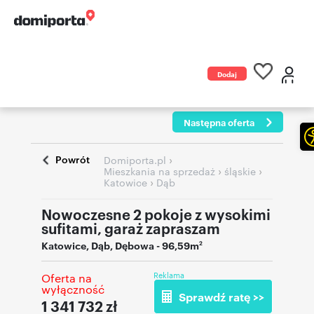
Dodaj
ogłoszenie
Następna oferta
Powrót
›
Domiporta.pl
›
›
Mieszkania na sprzedaż
śląskie
›
Katowice
Dąb
Nowoczesne 2 pokoje z wysokimi
sufitami, garaż zapraszam
Katowice
,
Dąb
,
Dębowa
- 96,59m
2
Reklama
Oferta na
wyłączność
Sprawdź ratę >>
1 341 732
zł