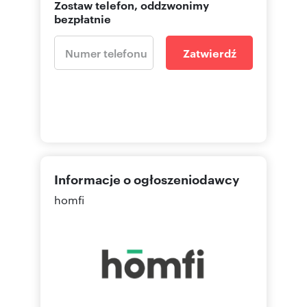
Zostaw telefon, oddzwonimy
Park, planetarium, running tracks). This is a key
bezpłatnie
*work-life balance* argument that attracts
premium tenants.
* **Transport and infrastructure:** Only 2 km to
Zatwierdź
the very center of Katowice. Public transport
stop just 100 m from the building, quick access
to the DTŚ (DK79) highway and the A4
motorway. The Silesia City Center shopping mall
is located in close proximity.
THE APARTMENT:
The presented property is located on the 3rd
floor and has an area of 96.59 m2. It consists of
two levels: a spacious living area with a
Informacje o ogłoszeniodawcy
kitchenette, a bedroom, a bathroom, a hallway,
and a mezzanine. The apartment includes a
homfi
terrace with an area of 11.64 m2.
Developer's standard (option for "turnkey"
finish)
Planned handover for occupancy: Q1 2027.
PRICE: 1,341,732 PLN
Price list for bicycle storage and parking spaces:
Standard parking spaces / on independent
parking platforms in the underground garage