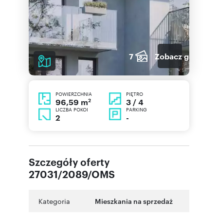
7
Zobacz galerię
POWIERZCHNIA
PIĘTRO
2
3 / 4
96,59 m
LICZBA POKOI
PARKING
2
-
Szczegóły oferty
27031/2089/OMS
Kategoria
Mieszkania na sprzedaż