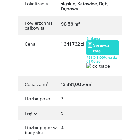
Lokalizacja
śląskie
,
Katowice
,
Dąb
,
Dębowa
Powierzchnia
96,59 m
2
całkowita
Reklama
Cena
1 341 732 zł
Sprawdź
ratę
RSSO 6,09% na dz.
01.06.26
Cena za m
13 891,00 zł/m
2
2
Liczba pokoi
2
Piętro
3
Liczba pięter w
4
budynku