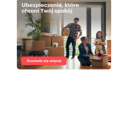
pokaż telefon
Phone: [
]
577
skontaktuj się
E-mail: [
biurosprz
Website: [www:debowa45.pl]
Looking for a safe haven for your capital? Invest
in the dynamically developing city of Katowice.
Discover the potential of the Dębowa 45
investment!
Numer oferty: 27031/2089/OMS
Nr licencji zawodowej: 19641