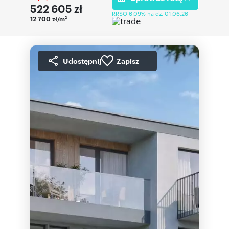
522 605
zł
RRSO 6,09% na dz. 01.06.26
12 700 zł/m
2
Udostępnij
Zapisz