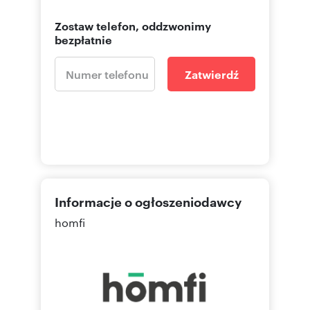
accommodation for management staff and
corporate employees.
Zostaw telefon, oddzwonimy
* **Proximity to nature:** Only a few minutes'
bezpłatnie
walk to the **Silesian Park** (Zoo, Amusement
Park, planetarium, running tracks). This is a key
*work-life balance* argument that attracts
Zatwierdź
premium tenants.
* **Transport and infrastructure:** Only 2 km to
the very center of Katowice. A public transport
stop is just 100 m from the building, with quick
access to the DTŚ (DK79) highway and the A4
motorway. The Silesia City Center shopping mall
is located in close proximity.
APARTMENT:
The presented property is located on the ground
Informacje o ogłoszeniodawcy
floor and has an area of 41.15 m2. It consists of a
spacious living area with a kitchenette, a
homfi
bedroom, a bathroom, and a hallway. The
apartment includes a garden with an area of
37.04 m2.
Developer's standard (option for "turnkey"
finishing)
Planned handover for use: Q1 2027.
PRICE: 522 605 PLN