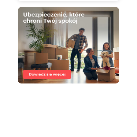
option of handing the property over to us for
rental management.
Interested? Ask the property manager for
details.
Dębowa 45 Sales Office:
pokaż telefon
Phone: [
]
577
skontaktuj się
E-mail: [
biurosprz
Website: [www:debowa45.pl]
Looking for a safe haven for your capital? Invest
in the dynamically developing city of Katowice.
Discover the potential of the Dębowa 45
investment!
Numer oferty: 27038/2089/OMS
Nr licencji zawodowej: 19641