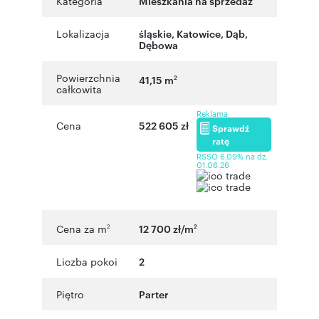
Kategoria
Mieszkania na sprzedaż
Lokalizacja
śląskie
,
Katowice
,
Dąb
,
Dębowa
Powierzchnia
41,15 m
2
całkowita
Reklama
Cena
522 605 zł
Sprawdź
ratę
RSSO 6,09% na dz.
01.06.26
Cena za m
12 700 zł/m
2
2
Liczba pokoi
2
Piętro
Parter