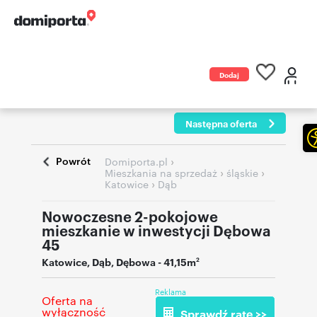
Dodaj
ogłoszenie
Następna oferta
Powrót
›
Domiporta.pl
›
›
Mieszkania na sprzedaż
śląskie
›
Katowice
Dąb
Nowoczesne 2-pokojowe
mieszkanie w inwestycji Dębowa
45
Katowice
,
Dąb
,
Dębowa
- 41,15m
2
Reklama
Oferta na
wyłączność
Sprawdź ratę >>