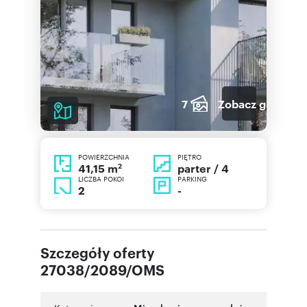
7
Zobacz galerię
POWIERZCHNIA
PIĘTRO
2
parter / 4
41,15 m
LICZBA POKOI
PARKING
2
-
Szczegóły oferty
27038/2089/OMS