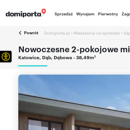
Sprzedaż
Wynajem
Pierwotny
Zag
Powrót
›
›
Domiporta.pl
Mieszkania na sprzedaż
ślą
Nowoczesne 2-pokojowe mie
Otwórz pasek narzędzi
2
Katowice
,
Dąb
,
Dębowa
- 38,49m