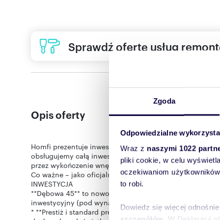
Sprawdź ofertę usług remon
Zgoda
Opis oferty
Odpowiedzialne wykorzysta
Homfi prezentuje inwestycję Dębowa 45 w Katowicach. J
Wraz z
naszymi 1022 partn
obsługujemy całą inwestycję. Pomagamy na każdym etapi
pliki cookie, w celu wyświet
przez wykończenie wnętrz „pod klucz”, aż po znalezieni
oczekiwaniom użytkowników i
Co ważne – jako oficjalne biuro sprzedaży nie pobieramy
INWESTYCJA
to robi.
**Dębowa 45** to nowoczesny, kameralny budynek wielo
inwestycyjny (pod wynajem długo- lub krótkoterminowy) 
Dowiedz się więcej odnośnie
* **Prestiż i standard premium:** 5-kondygnacyjny budyn
szczegółów
. W Deklaracji 