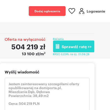
Logowanie
Dodaj ogłoszenie
Oferta na wyłączność
Reklama
504 219
zł
Sprawdź ratę >>
2
13 100 zł/m
RRSO 6,09% na dz. 01.06.26
Wyślij wiadomość