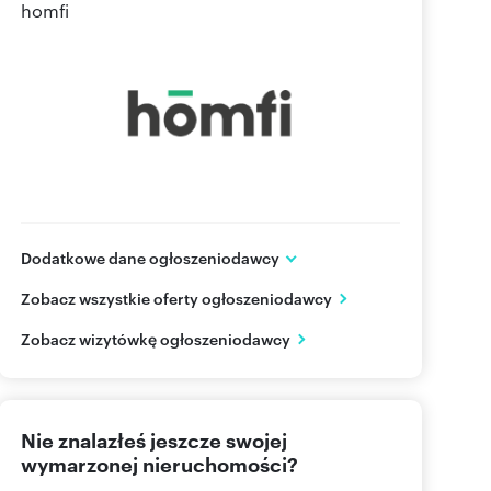
homfi
Dodatkowe dane ogłoszeniodawcy
ul. Sukiennicza 8/U8
Zobacz wszystkie oferty ogłoszeniodawcy
Kraków
małopolskie
PL
Zobacz wizytówkę ogłoszeniodawcy
48 123
Pokaż telefon
Nie znalazłeś jeszcze swojej
wymarzonej nieruchomości?