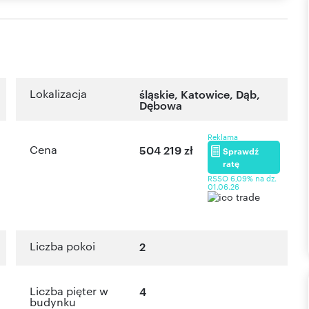
Lokalizacja
śląskie
,
Katowice
,
Dąb
,
Dębowa
Reklama
Cena
504 219 zł
Sprawdź
ratę
RSSO 6,09% na dz.
01.06.26
Liczba pokoi
2
Liczba pięter w
4
budynku