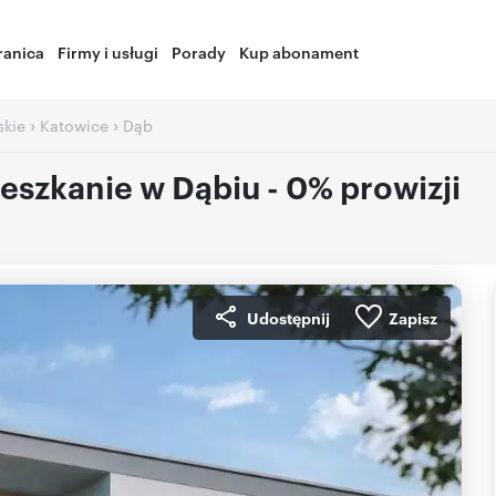
ranica
Firmy i usługi
Porady
Kup abonament
›
›
skie
Katowice
Dąb
szkanie w Dąbiu - 0% prowizji
Udostępnij
Zapisz