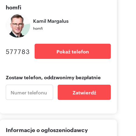
homfi
Kamil
Margalus
homfi
577783
Pokaż telefon
Zostaw telefon, oddzwonimy bezpłatnie
Zatwierdź
Informacje o ogłoszeniodawcy