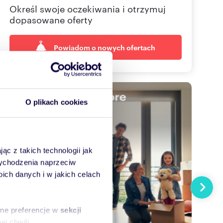
Określ swoje oczekiwania i otrzymuj
dopasowane oferty
Powiadom o nowych ofertach
O plikach cookies
ąc z takich technologii jak
 wychodzenia naprzeciw
ch danych i w jakich celach
Następn
sne preferencje w
sekcji
j chwili.