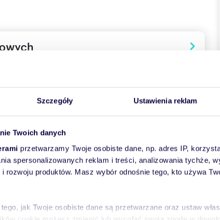
towych
Szczegóły
Ustawienia reklam
nie Twoich danych
ako oficjalne biuro sprzedaży dewelopera kompleksowo
erami
przetwarzamy Twoje osobiste dane, np. adres IP, korzystaj
e: od profesjonalnego doradztwa i wyboru idealnego lokalu,
lania spersonalizowanych reklam i treści, analizowania tychże,
e najemcy i zarządzanie wynajmem.
 rozwoju produktów. Masz wybór odnośnie tego, kto używa Twoi
 prowizji od kupującego (0% prowizji)!
rodzinny w Katowicach, stanowiący idealny produkt
oraz bezpieczną lokatę kapitału.
 tego, jak Twoje osobiste dane są przetwarzane oraz ustaw wła
ek o nowoczesnej architekturze z dużymi przeszkleniami i
plików cookie możesz zmienić lub wycofać swoją zgodę w dowolne