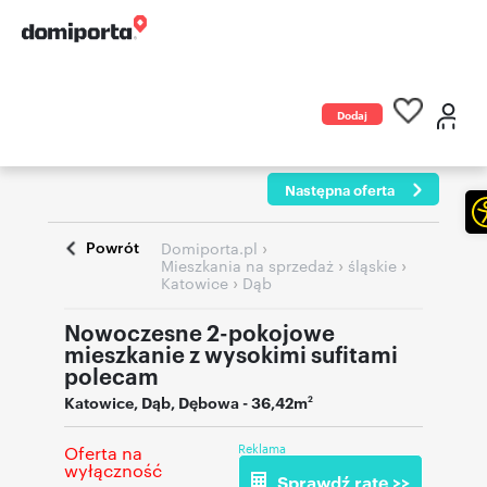
Dodaj
ogłoszenie
Następna oferta
Powrót
›
Domiporta.pl
›
›
Mieszkania na sprzedaż
śląskie
›
Katowice
Dąb
Nowoczesne 2-pokojowe
mieszkanie z wysokimi sufitami
polecam
Katowice
,
Dąb
,
Dębowa
- 36,42m
2
Reklama
Oferta na
wyłączność
Sprawdź ratę >>