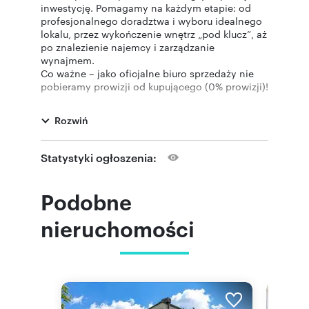
inwestycję. Pomagamy na każdym etapie: od
profesjonalnego doradztwa i wyboru idealnego
lokalu, przez wykończenie wnętrz „pod klucz”, aż
po znalezienie najemcy i zarządzanie
wynajmem.
Co ważne – jako oficjalne biuro sprzedaży nie
pobieramy prowizji od kupującego (0% prowizji)!
INWESTYCJA
**Dębowa 45** to nowoczesny, kameralny
Rozwiń
budynek wielorodzinny w Katowicach,
stanowiący idealny produkt inwestycyjny (pod
wynajem długo- lub krótkoterminowy) oraz
Statystyki ogłoszenia:
bezpieczną lokatę kapitału.
* **Prestiż i standard premium:** 5-
kondygnacyjny budynek o nowoczesnej
Podobne
architekturze z dużymi przeszkleniami i
doskonałym doświetleniem (ekspozycja
nieruchomości
południowa, wschodnia i zachodnia).
* **Ponadprzeciętna wysokość:** Pomieszczenia
od **265 cm do aż 318 cm**, co daje poczucie
przestrzeni i pozwala na stworzenie luksusowych
aranżacji podnoszących stawkę najmu.
* **Pełna infrastruktura:** Podziemna hala
garażowa (77 miejsc parkingowych, 10