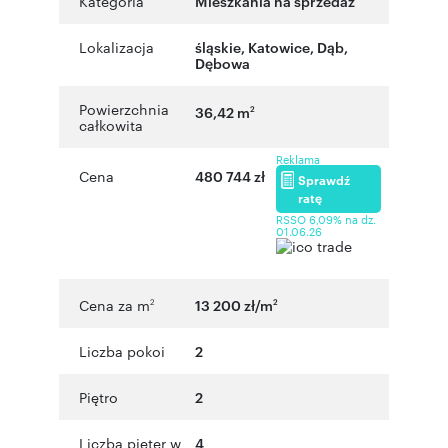
Kategoria
Mieszkania na sprzedaż
Lokalizacja
śląskie
,
Katowice
,
Dąb
,
Dębowa
Powierzchnia
36,42 m
2
całkowita
Reklama
Cena
480 744 zł
Sprawdź
ratę
RSSO 6,09% na dz.
01.06.26
Cena za m
13 200 zł/m
2
2
Liczba pokoi
2
Piętro
2
Liczba pięter w
4