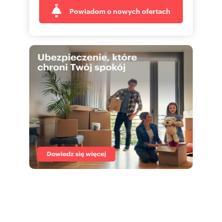
Interested? Ask the listing agent for details.
Powiadom o nowych ofertach
Dębowa 45 Sales Office:
pokaż telefon
Phone: [
]
577
skontaktuj się
E-mail: [
biurosprz
Website: [www:debowa45.pl]
Looking for a safe haven for your capital? Invest
in the dynamically developing city of Katowice.
Discover the potential of the Dębowa 45
investment!
Numer oferty: 27046/2089/OMS
Nr licencji zawodowej: 19641