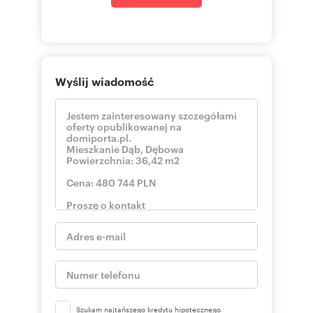
skontaktuj się
E-mail: [
biurosprz
Strona: [www:debowa45.pl]
Szukasz bezpiecznej przystani dla kapitału?
Zainwestuj w dynamicznie rozwijające się
Katowice. Poznaj potencjał inwestycji Dębowa
45!
Wyślij wiadomość
Homfi presents the Dębowa 45 investment in
Katowice. As the developer's official sales office,
we comprehensively manage the entire
investment. We assist at every stage: from
professional advice and choosing the perfect
property, through turnkey interior finishing, all
the way to finding a tenant and property
management.
Importantly – as the official sales office, we do
not charge any commission from the buyer (0%
commission)!
THE INVESTMENT
**Dębowa 45** is a modern, intimate multi-
family building in Katowice, serving as an ideal
investment product (for long- or short-term
rental) and a secure capital deposit.
* **Prestige and premium standard:** A 5-story
building with modern architecture featuring
Szukam najtańszego kredytu hipotecznego