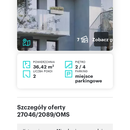
7
Zobacz galerię
POWIERZCHNIA
PIĘTRO
2
2 / 4
36,42 m
LICZBA POKOI
PARKING
2
miejsce
parkingowe
Szczegóły oferty
27046/2089/OMS