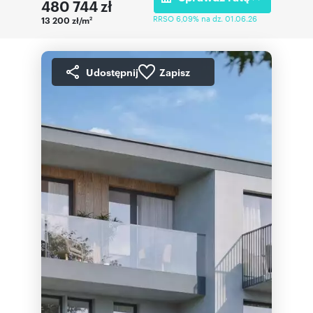
480 744
zł
RRSO 6,09% na dz. 01.06.26
13 200 zł/m
2
Udostępnij
Zapisz