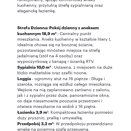
kuchenny, przytulną strefę sypialnianą oraz
elegancką łazienkę.
Strefa Dzienna: Pokój dzienny z aneksem
kuchennym 18,9 m²
: Centralny punkt
mieszkania. Aneks kuchenny w kształcie litery L
idealnie chowa się na bocznej ścianie,
pozostawiając mnóstwo miejsca na strefę
jadalnianą (stół na 4 osoby) oraz
wypoczynkową z kanapą i ścianką RTV.
Sypialnia 10,0 m²
: Ustawna, z miejscem na duże
łóżko małżeńskie oraz szafki nocne.
Loggia
- ogromny atut na 16 piętrze : Długa i
szeroka, rozciąga się wzdłuż całego mieszkania.
Wejście na nią zaplanowano zarówno z salonu,
jak i z sypialni przez duże, panoramiczne okna,
co daje niesamowite poczucie przestrzeni i
otwiera mieszkanie na widok z 16 piętra.
Łazienka 3,9 m
²: Kompaktowa łazienka pomieści
duży prysznic, pralkę i umywalkę.
Przedpokój 3,2 m²
: W przedpokoju przewidziano
wnękę na pojemną szafę przesuwną.