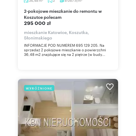
m
zł/m
36,48
2
8 087
2
2
2-pokojowe mieszkanie do remontu w
Koszutce polecam
295 000 zł
mieszkanie Katowice, Koszutka,
Słonimskiego
INFORMACJE POD NUMEREM 695 129 205. Na
sprzedaż 2 pokojowe mieszkanie o powierzchni
36,48 m2 znajdujące się na 2 piętrze (w budy...
WYRÓŻNIONE