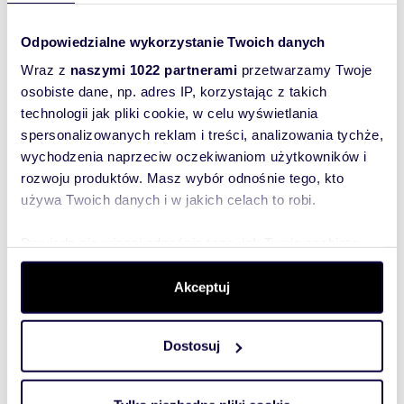
Podobne oferty w tej lokalizacji
Odpowiedzialne wykorzystanie Twoich danych
WYRÓŻNIONE
Wraz z
naszymi 1022 partnerami
przetwarzamy Twoje
osobiste dane, np. adres IP, korzystając z takich
technologii jak pliki cookie, w celu wyświetlania
spersonalizowanych reklam i treści, analizowania tychże,
wychodzenia naprzeciw oczekiwaniom użytkowników i
rozwoju produktów. Masz wybór odnośnie tego, kto
używa Twoich danych i w jakich celach to robi.
Dowiedz się więcej odnośnie tego, jak Twoje osobiste
dane są przetwarzane oraz ustaw własne preferencje w
sekcji szczegółów
. W Deklaracji plików cookie możesz
Akceptuj
m
zł/m
39
1
7 795
2
2
zmienić lub wycofać swoją zgodę w dowolnej chwili.
Wyjątkowe 39 m² na parterze w
Dostosuj
odrestaurowanej kamienicy - polecam!
Wykorzystujemy pliki cookie do spersonalizowania treści
304 000 zł
i reklam, aby oferować funkcje społecznościowe i
mieszkanie Katowice, Burowiec,
analizować ruch w naszej witrynie. Informacje o tym, jak