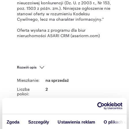
nieuczciwej konkurencji (Dz. U. z 2003 r., Nr 153,
poz. 1503 z późn. zm.). Niniejsze ogłoszenie nie
stanowi oferty w rozumieniu Kodeksu
Cywilnego, lecz ma charakter informacyjny."
Oferta wysłana z programu dla biur
nieruchomości ASARI CRM (asaricrm.com)
Rozwiń opis
Mieszkanie:
na sprzedaż
Liczba
2
pokoi:
Powierzchni
36,74 m
2
a całkowita:
Lokalizacja:
województwo:
śląskie
powiat:
Katowice
gmina:
Katowice
Zgoda
Szczegóły
Ustawienia reklam
O plikach c
miejscowość:
Katowice