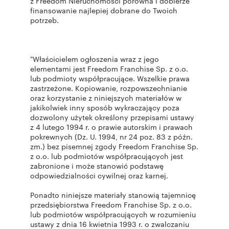
z Freedom Nieruchomości porówna i dobierze
finansowanie najlepiej dobrane do Twoich
potrzeb.
"Właścicielem ogłoszenia wraz z jego
elementami jest Freedom Franchise Sp. z o.o.
lub podmioty współpracujące. Wszelkie prawa
zastrzeżone. Kopiowanie, rozpowszechnianie
oraz korzystanie z niniejszych materiałów w
jakikolwiek inny sposób wykraczający poza
dozwolony użytek określony przepisami ustawy
z 4 lutego 1994 r. o prawie autorskim i prawach
pokrewnych (Dz. U. 1994, nr 24 poz. 83 z późn.
zm.) bez pisemnej zgody Freedom Franchise Sp.
z o.o. lub podmiotów współpracujących jest
zabronione i może stanowić podstawę
odpowiedzialności cywilnej oraz karnej.
Ponadto niniejsze materiały stanowią tajemnicę
przedsiębiorstwa Freedom Franchise Sp. z o.o.
lub podmiotów współpracujących w rozumieniu
ustawy z dnia 16 kwietnia 1993 r. o zwalczaniu