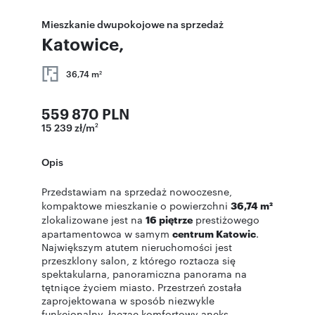
Mieszkanie dwupokojowe na sprzedaż
Katowice,
36,74 m
2
559 870 PLN
15 239 zł/m
2
Opis
Przedstawiam na sprzedaż nowoczesne,
kompaktowe mieszkanie o powierzchni
36,74 m²
zlokalizowane jest na
16 piętrze
prestiżowego
apartamentowca w samym
centrum Katowic
.
Największym atutem nieruchomości jest
przeszklony salon, z którego roztacza się
spektakularna, panoramiczna panorama na
tętniące życiem miasto. Przestrzeń została
zaprojektowana w sposób niezwykle
funkcjonalny, łącząc komfortowy aneks