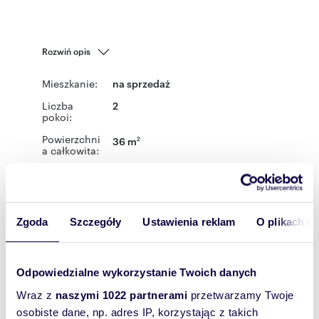
Rozwiń opis
Mieszkanie:
na sprzedaż
Liczba
2
pokoi:
Powierzchni
36 m
2
a całkowita:
Lokalizacja:
województwo:
podlaskie
powiat:
Białystok
miejscowość:
Białystok
dzielnica:
Dojlidy
ulica:
Żubrów
Podobne oferty w tej lokalizacji
Zgoda
Szczegóły
Ustawienia reklam
O plikach c
Odpowiedzialne wykorzystanie Twoich danych
Wraz z
naszymi 1022 partnerami
przetwarzamy Twoje
osobiste dane, np. adres IP, korzystając z takich