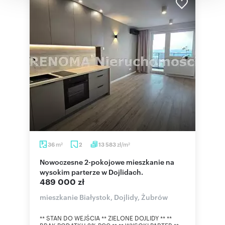
m
zł/m
36
2
13 583
2
2
Nowoczesne 2-pokojowe mieszkanie na
wysokim parterze w Dojlidach.
489 000 zł
mieszkanie Białystok, Dojlidy, Żubrów
** STAN DO WEJŚCIA ** ZIELONE DOJLIDY ** **