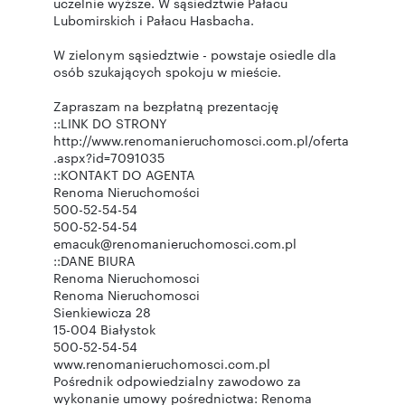
uczelnie wyższe. W sąsiedztwie Pałacu
Lubomirskich i Pałacu Hasbacha.
W zielonym sąsiedztwie - powstaje osiedle dla
osób szukających spokoju w mieście.
Zapraszam na bezpłatną prezentację
::LINK DO STRONY
http://www.renomanieruchomosci.com.pl/oferta
.aspx?id=7091035
::KONTAKT DO AGENTA
Renoma Nieruchomości
500-52-54-54
500-52-54-54
emacuk@renomanieruchomosci.com.pl
::DANE BIURA
Renoma Nieruchomosci
Renoma Nieruchomosci
Sienkiewicza 28
15-004 Białystok
500-52-54-54
www.renomanieruchomosci.com.pl
Pośrednik odpowiedzialny zawodowo za
wykonanie umowy pośrednictwa: Renoma