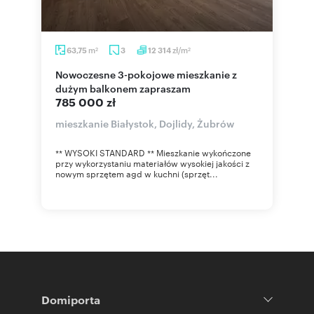
m
zł/m
63,75
3
12 314
2
2
Nowoczesne 3-pokojowe mieszkanie z
dużym balkonem zapraszam
785 000 zł
mieszkanie Białystok, Dojlidy, Żubrów
** WYSOKI STANDARD ** Mieszkanie wykończone
przy wykorzystaniu materiałów wysokiej jakości z
nowym sprzętem agd w kuchni (sprzęt...
Domiporta