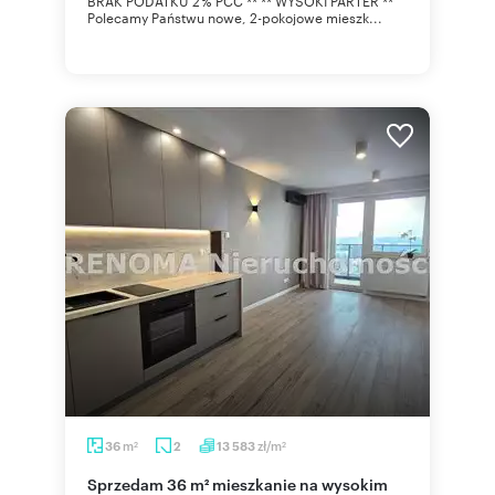
BRAK PODATKU 2 % PCC ** ** WYSOKI PARTER **
Polecamy Państwu nowe, 2-pokojowe mieszk...
m
zł/m
36
2
13 583
2
2
Sprzedam 36 m² mieszkanie na wysokim