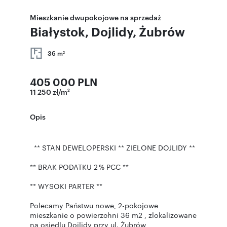
Mieszkanie dwupokojowe na sprzedaż
Białystok, Dojlidy, Żubrów
36 m
2
405 000 PLN
11 250 zł/m
2
Opis
** STAN DEWELOPERSKI ** ZIELONE DOJLIDY **
** BRAK PODATKU 2 % PCC **
** WYSOKI PARTER **
Polecamy Państwu nowe, 2-pokojowe
mieszkanie o powierzchni 36 m2 , zlokalizowane
na osiedlu Dojlidy przy ul. Żubrów