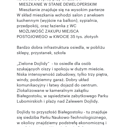
MIESZKANIE W STANIE DEWELOPERSKIM
Mieszkanie znajduje się na wysokim parterze
W skład mieszkania wchodzi salon z aneksem
kuchennym (wyjście na balkon), sypialnia,
przedpokój, oraz łazienka z WC
MOŻLIWOŚĆ ZAKUPU MIEJSCA
POSTOJOWEGO w KWOCIE 35 tys. złotych
Bardzo dobra infrastruktura osiedla, w pobliżu
sklepy, przystanek, szkoła
„Zielone Dojlidy” - to osiedle dla osób
szukających ciszy i spokoju w dużym mieście.
Niska intensywność zabudowy, tylko trzy piętra,
windy, podziemny garaż. Dobry układ
komunikacyjny i łatwy dojazd do centrum.
Zlokalizowane w kameralnym zakątku
Białegostoku, w sąsiedztwie zabytkowego Parku
Lubomirskich i plaży nad Zalewem Dojlidy.
Dojlidy to przyszłość Białegostoku - tu znajduje
się siedziba Parku Naukowo-Technologicznego,
w okolicy znajdziemy podstrefę ekonomiczną i