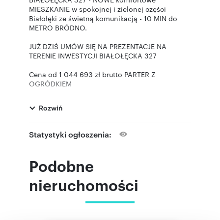
MIESZKANIE w spokojnej i zielonej części
Białołęki ze świetną komunikacją - 10 MIN do
METRO BRÓDNO.
JUŻ DZIŚ UMÓW SIĘ NA PREZENTACJE NA
TERENIE INWESTYCJI BIAŁOŁĘCKA 327
Cena od 1 044 693 zł brutto PARTER Z
OGRÓDKIEM
OSTATNI LOKAL W SPRZEDAŻY - 6A - OGRÓDEK
152m2
Rozwiń
POWIERZCHNIA
mieszkanie parter 89,29 m2, salon + 3 sypialnie,
Statystyki ogłoszenia:
ogródek 152m2
LOKALIZACJA
Podobne
Warszawa, Białołęka, ul. Białołęcka 327 - zielona
część Białołęki. Bezpośrednio przy wjeździe na
nieruchomości
osiedle przystanek autobusowy 104 (10 minut
do METRO BRÓDNO), 314, 332, N10. Na ul.
Płochocińskiej 326, 705, 735, 736.