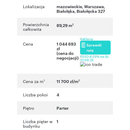
Lokalizacja
mazowieckie
,
Warszawa
,
Białołęka
,
Białołęcka 327
Powierzchnia
89,29 m
2
całkowita
Reklama
Cena
1 044 693
Sprawdź
zł
ratę
(cena do
RSSO 6,09% na dz.
negocjacji)
01.06.26
Cena za m
11 700 zł/m
2
2
Liczba pokoi
4
Piętro
Parter
Liczba pięter w
1
budynku