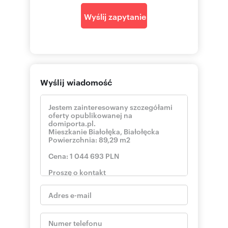
Wyślij zapytanie
pokaż telefon
Szczegóły tel.
.
791
Wyślij wiadomość