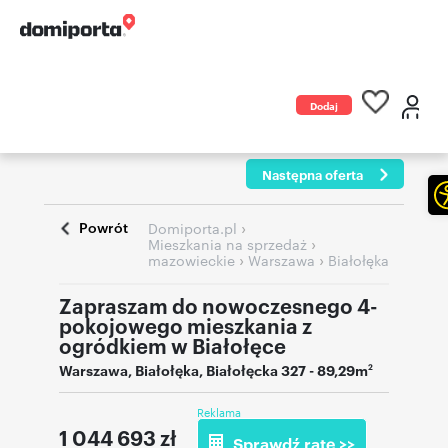
Dodaj
ogłoszenie
Następna oferta
Powrót
›
Domiporta.pl
›
Mieszkania na sprzedaż
›
›
mazowieckie
Warszawa
Białołęka
Zapraszam do nowoczesnego 4-
pokojowego mieszkania z
ogródkiem w Białołęce
Warszawa
,
Białołęka
,
Białołęcka 327
- 89,29m
2
Reklama
1 044 693
zł
Sprawdź ratę >>