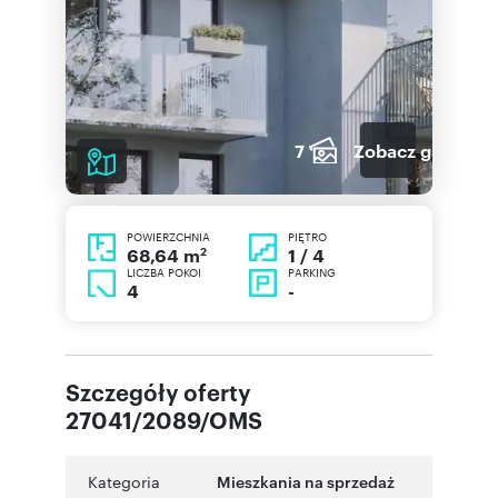
7
Zobacz galerię
POWIERZCHNIA
PIĘTRO
2
1 / 4
68,64 m
LICZBA POKOI
PARKING
4
-
Szczegóły oferty
27041/2089/OMS
Kategoria
Mieszkania na sprzedaż