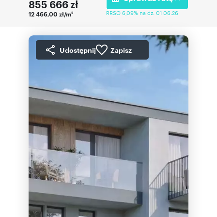
855 666
zł
RRSO 6,09% na dz. 01.06.26
12 466,00 zł/m
2
Udostępnij
Zapisz