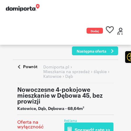
Dodaj
ogłoszenie
Następna oferta
Powrót
›
Domiporta.pl
›
›
Mieszkania na sprzedaż
śląskie
›
Katowice
Dąb
Nowoczesne 4-pokojowe
mieszkanie w Dębowa 45, bez
prowizji
Katowice
,
Dąb
,
Dębowa
- 68,64m
2
Reklama
Oferta na
wyłączność
Sprawdź ratę >>