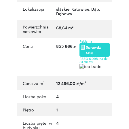
Lokalizacja
śląskie
,
Katowice
,
Dąb
,
Dębowa
Powierzchnia
68,64 m
2
całkowita
Reklama
Cena
855 666 zł
Sprawdź
ratę
RSSO 6,09% na dz.
01.06.26
Cena za m
12 466,00 zł/m
2
2
Liczba pokoi
4
Piętro
1
Liczba pięter w
4
budynku