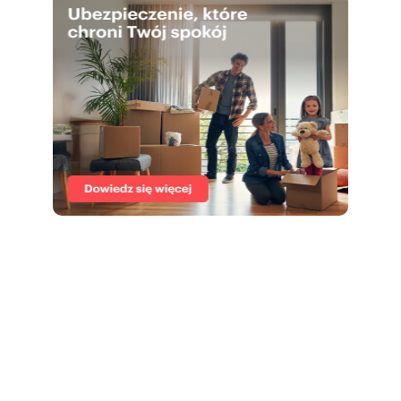
Website: [www:debowa45.pl]
Looking for a safe haven for your capital? Invest
in the dynamically developing city of Katowice.
Discover the potential of the Dębowa 45
investment!
Numer oferty: 27041/2089/OMS
Nr licencji zawodowej: 19641