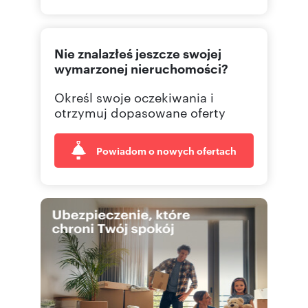
511123
Pokaż telefon
Nie znalazłeś jeszcze swojej
511123
Pokaż telefon
wymarzonej nieruchomości?
Określ swoje oczekiwania i
otrzymuj dopasowane oferty
Powiadom o nowych ofertach