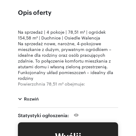
Opis oferty
Na sprzedaż | 4 pokoje | 78,51 m² | ogródek
154,58 m² | Duchnice | Osiedle Walencja
Na sprzedaż nowe, narożne, 4-pokojowe
mieszkanie z dużym, prywatnym ogródkiem –
idealne dla rodziny oraz osób pracujących
zdalnie. To połączenie komfortu mieszkania z
atutami domu i własną zieloną przestrzenią.
Funkcjonalny układ pomieszczeń – idealny dla
rodziny
Powierzchnia 78,51 m² obejmuje:
• salon z aneksem kuchennym – 22 m² (z
wyjściem do ogrodu), wyposażony w nowe
Rozwiń
meble kuchenne, piekarnik oraz płytę
indukcyjną,
• sypialnię 15 m² z garderobą ok. 5 m²,
Statystyki ogłoszenia:
• pokój 10 m²,
• pokój 10 m²,
• łazienkę z wanną ok. 5 m²,
Wyślij
• przestronny przedpokój 13 m²