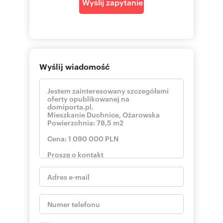
Wyślij zapytanie
-PKP 5 minut pieszo, wyjście bezpośrednio z
osiedla
*STAN PRAWNY NIERUCHOMOŚCI:
Lokal stanowiący odrębną nieruchomość (pełna
własność). Bez obciążeń hipotecznych.
Możliwy zakup na kredyt!
Wyślij wiadomość
Nasz doradca może pomóc w uzyskaniu kredytu
i załatwieniu sprawnie wszystkich formalności!
*CZYNSZ:
-Ogrzewanie z własnej kotłowni w budynku –
niższe koszty eksploatacji
-Niski czynsz względem metrażu! Czynsz 900 zł
*CENA MIESZKANIA: 1 090 000 zł
*Miejsce postojowe w garażu podziemnym oraz
dwa boksy rowerowe (bezpośrednio przy
miejscu postojowym) dodatkowo płatne 40 000
zł
*CENA MIESZKANIA Z GARAŻEM ORAZ DWOMA
BOKSAMI ROWEROWYMI: 1 130 000 PLN
Zapewniamy kompleksową opiekę pośrednika
na każdym etapie transakcji – od pierwszego
spotkania aż po bezpieczne sfinalizowanie