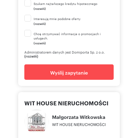
zakupu.
Szukam najtańszego kredytu hipotecznego
Zapraszamy na prezentację – to mieszkanie
(rozwiń)
najlepiej zobaczyć na żywo, by poczuć jego
funkcjonalny układ, światło i rodzinny charakter.
Interesują mnie podobne oferty
(rozwiń)
Licencja zawodowa w zakresie pośrednictwa w
obrocie nieruchomościami nr 22228.
Chcę otrzymywać informacje o promocjach i
WIT HOUSE NIERUCHOMOŚCI
usługach.
Ul. Wojciechowskiego 37 lok. 49
(rozwiń)
02-495 Warszawa
Administratorem danych jest Domiporta Sp. z o.o.
Galeria URSUS
(rozwiń)
Telefony kontaktowe:
pokaż telefon
+
48 5
Wyślij zapytanie
pokaż telefon
+
48 5
Oferta wysłana z programu dla biur
nieruchomości ASARI CRM (asaricrm.com)
WIT HOUSE NIERUCHOMOŚCI
Małgorzata
Witkowska
Numer oferty: 1157/3343/OMS
WIT HOUSE NIERUCHOMOŚCI