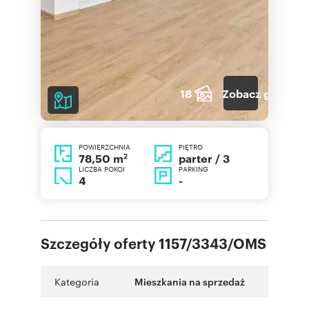
18
Zobacz galerię
POWIERZCHNIA
PIĘTRO
2
parter / 3
78,50 m
LICZBA POKOI
PARKING
4
-
Szczegóły oferty 1157/3343/OMS
Kategoria
Mieszkania na sprzedaż