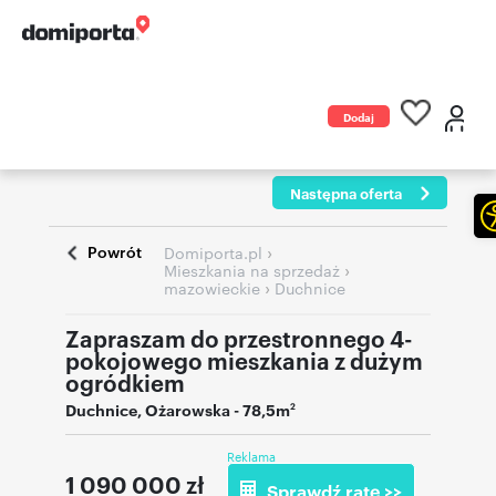
Dodaj
ogłoszenie
Następna oferta
Powrót
›
Domiporta.pl
›
Mieszkania na sprzedaż
›
mazowieckie
Duchnice
Zapraszam do przestronnego 4-
pokojowego mieszkania z dużym
ogródkiem
Duchnice
,
Ożarowska
- 78,5m
2
Reklama
1 090 000
zł
Sprawdź ratę >>