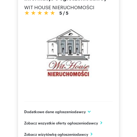
WIT HOUSE NIERUCHOMOŚCI
5
/
5
Dodatkowe dane ogłoszeniodawcy
Ul. Wojciechowskiego 37 lok. 49
Zobacz wszystkie oferty ogłoszeniodawcy
Warszawa
mazowieckie
PL
Zobacz wizytówkę ogłoszeniodawcy