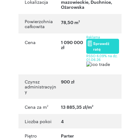
Lokalizacja
mazowieckie
,
Duchnice
,
Ożarowska
Powierzchnia
78,50 m
2
całkowita
Reklama
Cena
1 090 000
Sprawdź
zł
ratę
RSSO 6,09% na dz.
01.06.26
Czynsz
900 zł
administracyjn
y
Cena za m
13 885,35 zł/m
2
2
Liczba pokoi
4
Piętro
Parter