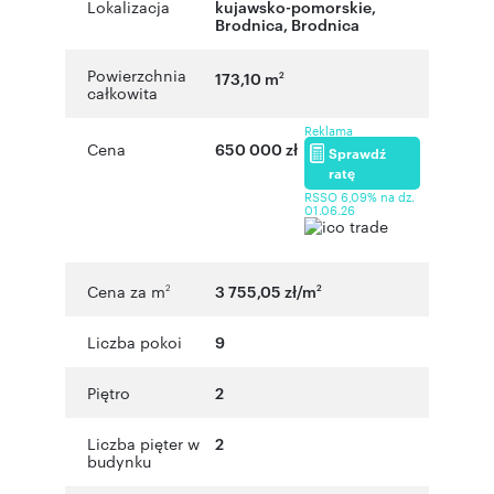
Lokalizacja
kujawsko-pomorskie
,
Brodnica
,
Brodnica
Powierzchnia
173,10 m
2
całkowita
Reklama
Cena
650 000 zł
Sprawdź
ratę
RSSO 6,09% na dz.
01.06.26
Cena za m
3 755,05 zł/m
2
2
Liczba pokoi
9
Piętro
2
Liczba pięter w
2
budynku