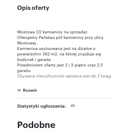
Opis oferty
Mostowa 1/2 kamienicy na sprzedaż
Oferujemy Państwu pół kamienicy przy ulicy
Mostowej .
Kamienica usytuowana jest na działce o
powierzchni 362 m2, na której znajduje się
budynek i garaże.
Przedmiotem oferty jest 2 i 3 piętro oraz 2,5
garażu.
Zbywana nieruchomość wpisana jest do 2 ksiąg
wieczystych (2 i 3 piętro oddzielnie).
Całkowita powierzchnia zbywanej części wynosi
Rozwiń
173,1 m2.
Na 2 piętrze są 2 odświeżone mieszkania o
całkowitej powierzchni 110,1 m2.
Statystyki ogłoszenia:
Jedno mieszkanie składa się z 2 dużych pokoi,
przestronnej kuchni z jadalnią, łazienki oraz
przedpokoju. Z jadalni wychodzi się na duży,
Podobne
słoneczny balkon od strony podwórka (balkon