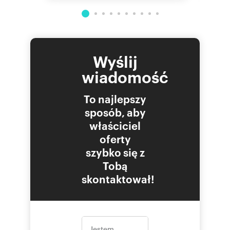
Numer oferty: BCN-MS-289
Wyślij
wiadomość
To najlepszy
sposób, aby
właściciel
oferty
szybko się z
Tobą
skontaktował!