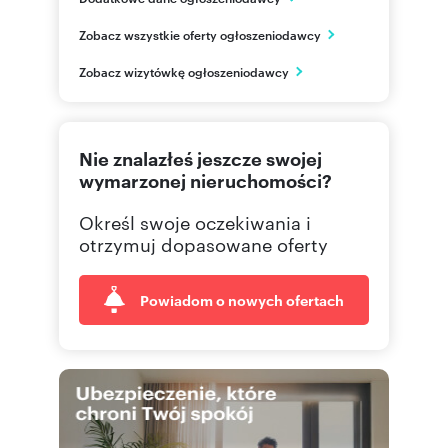
Królowej Jadwigi12/1
Zobacz wszystkie oferty ogłoszeniodawcy
Brodnica
kujawsko-pomorskie
PL
Zobacz wizytówkę ogłoszeniodawcy
0-6965
Pokaż telefon
Nie znalazłeś jeszcze swojej
0-666
Pokaż telefon
wymarzonej nieruchomości?
Określ swoje oczekiwania i
otrzymuj dopasowane oferty
Powiadom o nowych ofertach