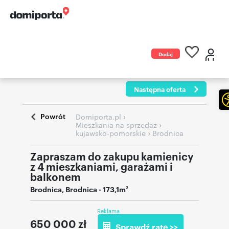
Dodaj
ogłoszenie
Następna oferta
Powrót
›
Domiporta.pl
›
Mieszkania na sprzedaż
›
kujawsko-pomorskie
Brodnica
Zapraszam do zakupu kamienicy
z 4 mieszkaniami, garażami i
balkonem
Brodnica
,
Brodnica
- 173,1m
2
Reklama
650 000
zł
Sprawdź ratę >>