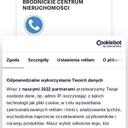
BRODNICKIE CENTRUM
NIERUCHOMOŚCI
Ewa
Szarek
BRODNICKIE CENTRUM NIERUCHOMOŚCI
Zgoda
Szczegóły
Ustawienia reklam
O plikach c
696569
Pokaż telefon
0-666
Odpowiedzialne wykorzystanie Twoich danych
Pokaż telefon
Wraz z
naszymi 1022 partnerami
przetwarzamy Twoje
osobiste dane, np. adres IP, korzystając z takich
technologii jak pliki cookie, w celu wyświetlania
Zostaw telefon, oddzwonimy
spersonalizowanych reklam i treści, analizowania tychże,
bezpłatnie
wychodzenia naprzeciw oczekiwaniom użytkowników i
rozwoju produktów. Masz wybór odnośnie tego, kto
Zatwierdź