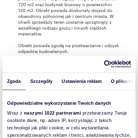
720 m2 oraz budynek biurowy o powierzchni
120 m2. Obiekt posiada doskonały dojazd do
obwodnicy północnej jak i centrum miasta. W
chwili sprzedaży teren zostanie uprzątnięty z
wszelkiego rodzaju gruzu i innych ciężkich
materiałów.
Obiekt posiada zgodę na przetwarzanie i odzysk
odpadów budowlanych.
Cena netto do negocjacji.
Polecam. Szczegóły oferty: FREEDOM
NIERUCHOMOŚCI Oddział w Opolu ul.
Sosnkowskiego 6 (Pawilon Skaut) – Krzysztof
Zgoda
Szczegóły
Ustawienia reklam
O plikach c
Danielak, tel. 696 028 789
Odpowiedzialne wykorzystanie Twoich danych
Wraz z
naszymi 1022 partnerami
przetwarzamy Twoje
"Właścicielem ogłoszenia wraz z jego
osobiste dane, np. adres IP, korzystając z takich
elementami jest Freedom Franchise Sp. z o.o.
lub podmioty współpracujące. Wszelkie prawa
technologii jak pliki cookie, w celu wyświetlania
zastrzeżone. Kopiowanie, rozpowszechnianie
spersonalizowanych reklam i treści, analizowania tychże,