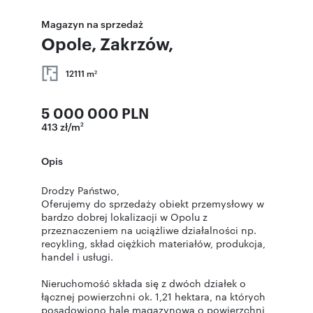
Magazyn na sprzedaż
Opole, Zakrzów,
12111 m
2
5 000 000 PLN
413 zł/m
2
Opis
Drodzy Państwo,
Oferujemy do sprzedaży obiekt przemysłowy w
bardzo dobrej lokalizacji w Opolu z
przeznaczeniem na uciążliwe działalności np.
recykling, skład ciężkich materiałów, produkcja,
handel i usługi.
Nieruchomość składa się z dwóch działek o
łącznej powierzchni ok. 1,21 hektara, na których
posadowiono halę magazynową o powierzchni