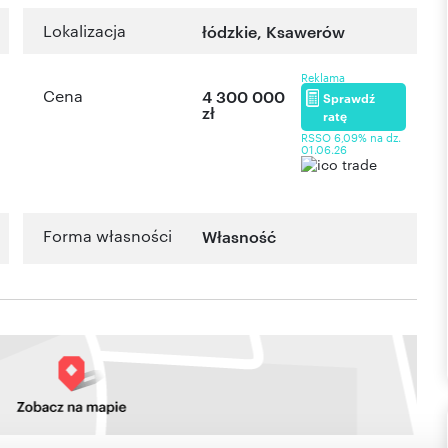
Lokalizacja
łódzkie
,
Ksawerów
Reklama
Cena
4 300 000
Sprawdź
zł
ratę
RSSO 6,09% na dz.
01.06.26
Forma własności
Własność