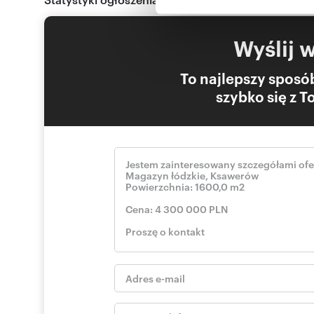
uzyskanymi podczas korzysta
2. Do hali przynależy drugi budynek 600 m2.:
Wyślij 
- parter: 300 m2, obecnie wykorzystywany na działalno
- I piętro: do przystosowania na biura lub inną dzi
To najlepszy sposób
szybko się z 
Instalacje w budynkach :
- wod. - kan.,
- ogrzewanie: co olejowe
- kanalizacja: miejska
Teren jest częściowo utwardzony: asfalt, płyty typu jomb,
Ogrodzenie: cały teren ogrodzony - siatka.
Lokalizacja i otoczenie:
Nieruchomość zlokalizowana w Ksawerowie w otoczeniu o
wojewódzka DW482), na zachód od nieruchomości ok. 5,5 
km od drogi S-8.
Otoczenie nieruchomości stanowi w większości zabudo
Obiekt jest obecnie wynajęty - na działalność produkc
Budynki są zagospodarowane, użytkowane, podlegają b