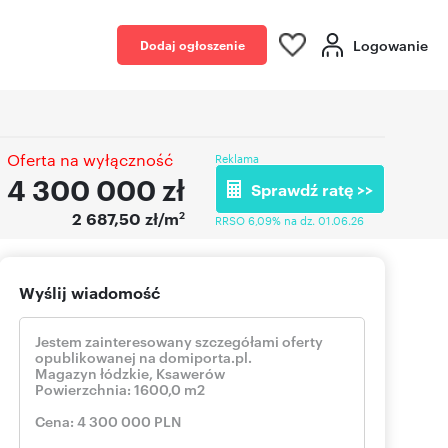
Logowanie
Dodaj ogłoszenie
Oferta na wyłączność
Reklama
4 300 000
zł
Sprawdź ratę >>
2
2 687,50 zł/m
RRSO 6,09% na dz. 01.06.26
Wyślij wiadomość