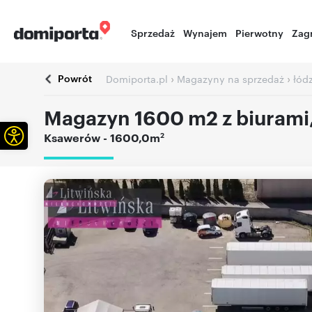
Sprzedaż
Wynajem
Pierwotny
Zag
Powrót
›
›
Domiporta.pl
Magazyny na sprzedaż
łód
Magazyn 1600 m2 z biurami
Otwórz pasek narzędzi
2
Ksawerów
- 1600,0m