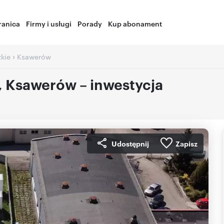
ranica
Firmy i usługi
Porady
Kup abonament
›
zkie
Ksawerów
, Ksawerów – inwestycja
Udostępnij
Zapisz