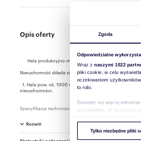
Opis oferty
Zgoda
Odpowiedzialne wykorzysta
Hala produkcyjno-magazynowa z powierzchniami biu
Wraz z
naszymi 1022 partn
Nieruchomość składa się z:
pliki cookie, w celu wyświet
oczekiwaniom użytkowników i
1. Hala pow. ok. 1000 m2 parter, na parterze i od frontu 
to robi.
nieruchomości.
Dowiedz się więcej odnośnie
Specyfikacja techniczna:
szczegółów
. W Deklaracji 
- Wysokość składowania: 6 m
Rozwiń
Wykorzystujemy pliki cookie 
- Ogrzewanie: co olejowe
Tylko niezbędne pliki c
- Kanalizacja: miejska
ruch w naszej witrynie. Inf
- Dotychczas wykorzystywana na: produkcja i maga
Statystyki ogłoszenia:
reklamowym i analitycznym. 