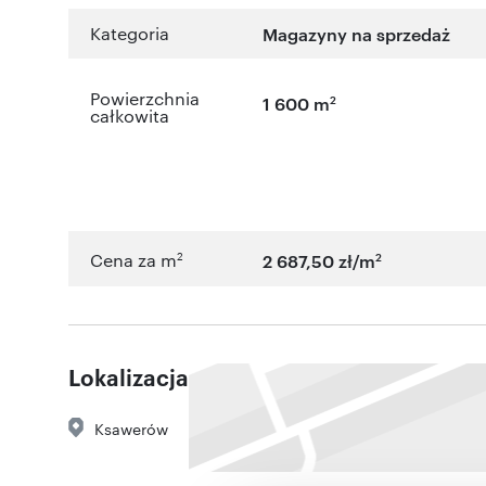
Kategoria
Magazyny na sprzedaż
Powierzchnia
2
1 600 m
całkowita
2
2
Cena za m
2 687,50 zł/m
Lokalizacja
Ksawerów