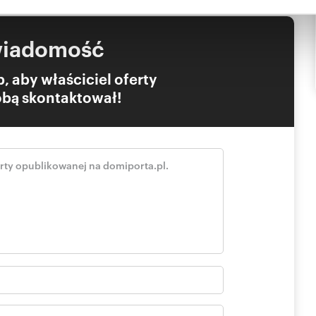
nia z ich usług.
wiadomość
ść produkcyjną
ałalność zgodnie z potrzebami nabywcy.
, aby właściciel oferty
Tobą skontaktował!
 trawnik.
biektów komercyjnych ok. 1,5 km od ul. Łódzkiej (droga
km w linii prostej przebiega droga ekspresowa S-14, ok. 8
wa przemysłowo-usługowa.
yjno-magazynową, jest to nieruchomość dochodowa.
ieżącej konserwacji.