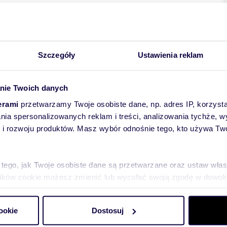
Szczegóły
Ustawienia reklam
nie Twoich danych
rowymi do sprzedaży w Ksawerowie.
erami
przetwarzamy Twoje osobiste dane, np. adres IP, korzystaj
lania spersonalizowanych reklam i treści, analizowania tychże,
 rozwoju produktów. Masz wybór odnośnie tego, kto używa Twoi
na I piętrze biura, tworzą bardzo ładną elewację
 tego, jak Twoje osobiste dane są przetwarzane oraz ustaw wła
plików cookie możesz zmienić lub wycofać swoją zgodę w dowolne
do spersonalizowania treści i reklam, aby oferować funkcje sp
ookie
Dostosuj
ormacje o tym, jak korzystasz z naszej witryny, udostępniamy p
zyn.
Partnerzy mogą połączyć te informacje z innymi danymi otrzym