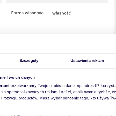
Forma własności
własność
Szczegóły
Ustawienia reklam
nie Twoich danych
erami
przetwarzamy Twoje osobiste dane, np. adres IP, korzystaj
lania spersonalizowanych reklam i treści, analizowania tychże,
 rozwoju produktów. Masz wybór odnośnie tego, kto używa Twoi
d 1000 m2, położona w Biskupcu. Działka 5609 m2, z