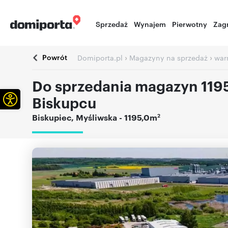
Sprzedaż
Wynajem
Pierwotny
Zag
Powrót
›
›
Domiporta.pl
Magazyny na sprzedaż
war
Do sprzedania magazyn 1195
Otwórz pasek narzędzi
Biskupcu
2
Biskupiec
,
Myśliwska
- 1195,0m