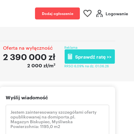
Logowanie
Dodaj ogłoszenie
Oferta na wyłączność
Reklama
2 390 000
zł
Sprawdź ratę >>
2
2 000 zł/m
RRSO 6,09% na dz. 01.06.26
Wyślij wiadomość