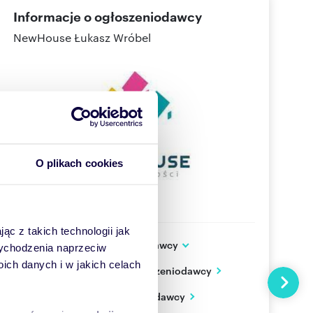
Informacje o ogłoszeniodawcy
NewHouse Łukasz Wróbel
O plikach cookies
ąc z takich technologii jak
Dodatkowe dane ogłoszeniodawcy
 wychodzenia naprzeciw
Warmińska 7/4
ch danych i w jakich celach
Zobacz wszystkie oferty ogłoszeniodawcy
Olsztyn
Następn
warmińsko-mazurskie
PL
Zobacz wizytówkę ogłoszeniodawcy