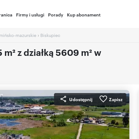
ranica
Firmy i usługi
Porady
Kup abonament
›
mińsko-mazurskie
Biskupiec
 m² z działką 5609 m² w
Udostępnij
Zapisz