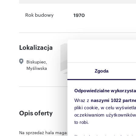
Rok budowy
1970
Lokalizacja
Biskupiec
,
Myśliwska
Zgoda
Odpowiedzialne wykorzysta
Wraz z
naszymi 1022 partn
pliki cookie, w celu wyświet
Opis oferty
oczekiwaniom użytkowników i
to robi.
Na sprzedaż hala magazynowo-produkcyjna o pow. pona