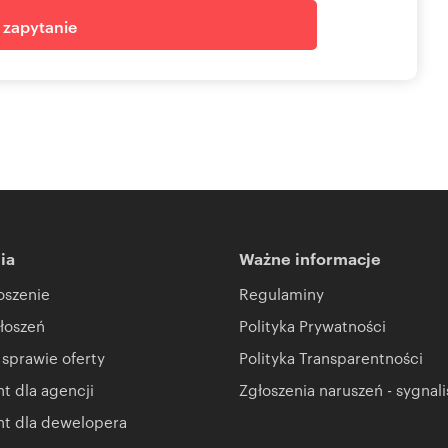
j zapytanie
).
bloczka betonu komórkowego posadowiony na fundamentowych
enie magazynowe.
ego, strop płytowy zbrojony lekki, dach jednospadowy
atynkowe, oprawy żarowe, instalacja odgromowa.
.
bloczka betonu komórkowego posadowiony na fundamentowych
nie.
ia
Ważne informacje
ego, strop płytowy zbrojony lekki, dach dwuspadowy
oszenie
Regulaminy
łoszeń
Polityka Prywatności
atynkowe, oprawy żarowe, instalacja odgromowa.
 sprawie oferty
Polityka Transparentności
y.
 dla agencji
Zgłoszenia naruszeń - sygnali
t dla dewelopera