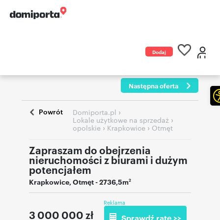
Dodaj
ogłoszenie
Następna oferta
Powrót
›
Domiporta.pl
›
Lokale użytkowe na sprzedaż
›
›
opolskie
Krapkowice
Otmęt
Zapraszam do obejrzenia
nieruchomości z biurami i dużym
potencjałem
Krapkowice
,
Otmęt
- 2736,5m
2
Reklama
3 000 000
zł
Sprawdź ratę >>