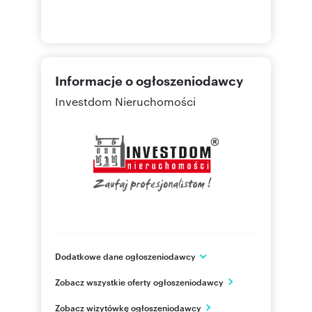
Informacje o ogłoszeniodawcy
Investdom Nieruchomości
Dodatkowe dane ogłoszeniodawcy
ul. Tadeusza Kościuszki 7 / 33 B
Zobacz wszystkie oferty ogłoszeniodawcy
Opole
opolskie
PL
Zobacz wizytówkę ogłoszeniodawcy