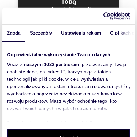
Tobą
pokaż telefon
tel.
e-mail:
666
skontaktował!
skontaktuj się
.
d.moksie
Opis powyższej oferty został sporządzony na
podstawie oględzin nieruchomości oraz
Zgoda
Szczegóły
Ustawienia reklam
O plikach c
informacji uzyskanych od właściciela. Może on
podlegać aktualizacji i nie stanowi oferty w
rozumieniu w art. 66 i następnych K.C.
Odpowiedzialne wykorzystanie Twoich danych
Wraz z
naszymi 1022 partnerami
przetwarzamy Twoje
Numer oferty: 16427
osobiste dane, np. adres IP, korzystając z takich
technologii jak pliki cookie, w celu wyświetlania
spersonalizowanych reklam i treści, analizowania tychże,
wychodzenia naprzeciw oczekiwaniom użytkowników i
rozwoju produktów. Masz wybór odnośnie tego, kto
używa Twoich danych i w jakich celach to robi.
Interesują mnie
Dowiedz się więcej odnośnie tego, jak Twoje osobiste
podobne oferty
(rozwiń)
dane są przetwarzane oraz ustaw własne preferencje w