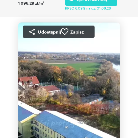
1 096,29 zł/m
2
RRSO 6,09% na dz. 01.06.26
Udostępnij
Zapisz