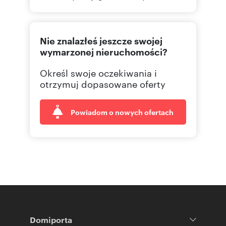
77 474
Pokaż telefon
Nie znalazłeś jeszcze swojej
698 64
Pokaż telefon
wymarzonej nieruchomości?
Określ swoje oczekiwania i
774 57
Pokaż telefon
otrzymuj dopasowane oferty
Powiadom o nowych ofertach
Domiporta