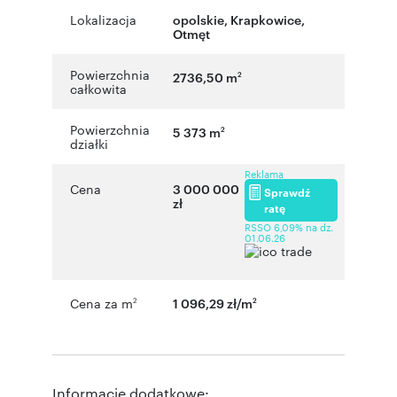
Lokalizacja
opolskie
,
Krapkowice
,
Otmęt
Powierzchnia
2736,50 m
2
całkowita
Powierzchnia
5 373 m
2
działki
Reklama
Cena
3 000 000
Sprawdź
zł
ratę
RSSO 6,09% na dz.
01.06.26
Cena za m
1 096,29 zł/m
2
2
Informacje dodatkowe: