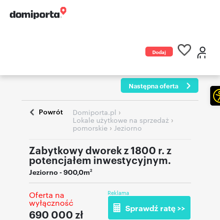
Dodaj
ogłoszenie
Następna oferta
Powrót
›
Domiporta.pl
›
Lokale użytkowe na sprzedaż
›
pomorskie
Jeziorno
Zabytkowy dworek z 1800 r. z
potencjałem inwestycyjnym.
Jeziorno
- 900,0m
2
Reklama
Oferta na
wyłączność
Sprawdź ratę >>
690 000
zł