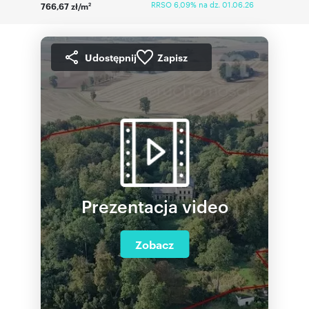
RRSO 6,09% na dz. 01.06.26
766,67 zł/m
2
Udostępnij
Zapisz
Prezentacja video
Zobacz