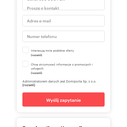
poz. 1503 z późn. zm.). Niniejsze ogłoszenie nie
stanowi oferty w rozumieniu Kodeksu
Cywilnego, lecz ma charakter informacyjny."
Oferta wysłana z programu dla biur
nieruchomości ASARI CRM (asaricrm.com)
Interesują mnie podobne oferty
Numer oferty: 763/3685/OOS
(rozwiń)
Chcę otrzymywać informacje o promocjach i
usługach.
(rozwiń)
Administratorem danych jest Domiporta Sp. z o.o.
(rozwiń)
Wyślij zapytanie