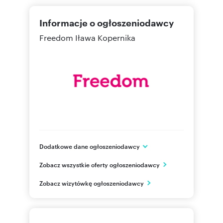
Informacje o ogłoszeniodawcy
Freedom Iława Kopernika
Dodatkowe dane ogłoszeniodawcy
ul. Kopernika 5 lok. a2
Zobacz wszystkie oferty ogłoszeniodawcy
Iława
warmińsko-mazurskie
PL
Zobacz wizytówkę ogłoszeniodawcy
518303
Pokaż telefon