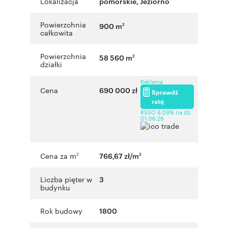
Lokalizacja
pomorskie
,
Jeziorno
Powierzchnia
900 m
2
całkowita
Powierzchnia
58 560 m
2
działki
Reklama
Cena
690 000 zł
Sprawdź
ratę
RSSO 6,09% na dz.
01.06.26
Cena za m
766,67 zł/m
2
2
Liczba pięter w
3
budynku
Rok budowy
1800