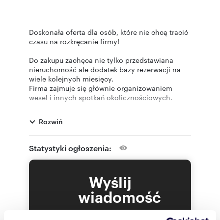
Doskonała oferta dla osób, które nie chcą tracić
czasu na rozkręcanie firmy!
Do zakupu zachęca nie tylko przedstawiana
nieruchomość ale dodatek bazy rezerwacji na
wiele kolejnych miesięcy.
Firma zajmuje się głównie organizowaniem
wesel i innych spotkań okolicznościowych.
Oferowane usługi cieszą się dobra opinią i
dużym zainteresowaniem. Nieruchomość
Rozwiń
posiada salę, która pomieści do 150 osób,
kolejną mniejszą dla około 40 osób oraz
profesjonalną, wyposażoną kuchnię wraz z
Statystyki ogłoszenia:
kilkoma magazynami.
Całe wyposażenie zawarte jest w oferowanej
cenie.
Wyślij
W części mieszkalnej są wydzielone 4
wiadomość
mieszkania dwupokojowe z łazienkami oraz 6
dodatkowych pokoi.
To najlepszy
Budynek ocieplony, ogrzewany gazem oraz