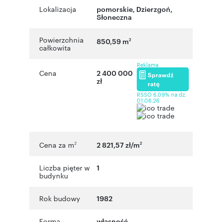
Lokalizacja
pomorskie
,
Dzierzgoń
,
Słoneczna
Powierzchnia
850,59 m
2
całkowita
Reklama
Cena
2 400 000
Sprawdź
zł
ratę
RSSO 6,09% na dz.
01.06.26
Cena za m
2 821,57 zł/m
2
2
Liczba pięter w
1
budynku
Rok budowy
1982
Forma
własność