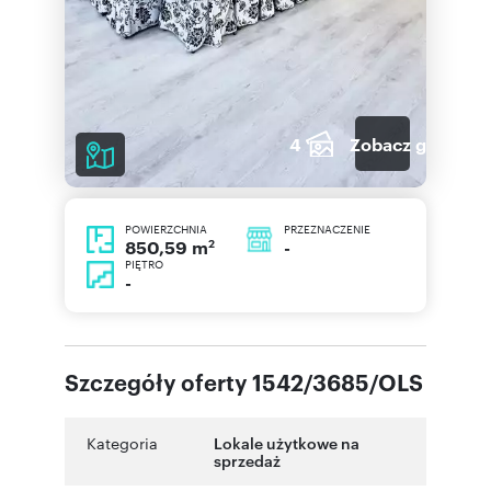
4
Zobacz galerię
POWIERZCHNIA
PRZEZNACZENIE
2
-
850,59 m
PIĘTRO
-
Szczegóły oferty 1542/3685/OLS
Kategoria
Lokale użytkowe na
sprzedaż