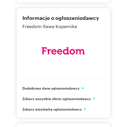
Informacje o ogłoszeniodawcy
Freedom Iława Kopernika
Dodatkowe dane ogłoszeniodawcy
ul. Kopernika 5 lok. a2
Zobacz wszystkie oferty ogłoszeniodawcy
Iława
warmińsko-mazurskie
PL
Zobacz wizytówkę ogłoszeniodawcy
518303
Pokaż telefon