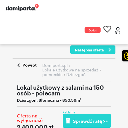
Dodaj
ogłoszenie
Następna oferta
Powrót
›
Domiporta.pl
›
Lokale użytkowe na sprzedaż
›
pomorskie
Dzierzgoń
Lokal użytkowy z salami na 150
osób - polecam
Dzierzgoń
,
Słoneczna
- 850,59m
2
Reklama
Oferta na
wyłączność
Sprawdź ratę >>
2 400 000
zł