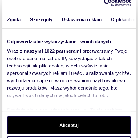
piecem na ekogroszek, na dachu znajdują się
sposób, aby
solary.
właściciel
Zgoda
Szczegóły
Ustawienia reklam
O plikach c
oferty
Szczegóły oferty: Freedom Iława Kopernika,
szybko się z
pokaż telefon
Dorota Szulc, tel
518
Tobą
Odpowiedzialne wykorzystanie Twoich danych
* Do ceny nieruchomości należy doliczyć koszty
skontaktował!
okołotransakcyjne.
Wraz z
naszymi 1022 partnerami
przetwarzamy Twoje
osobiste dane, np. adres IP, korzystając z takich
technologii jak pliki cookie, w celu wyświetlania
spersonalizowanych reklam i treści, analizowania tychże,
wychodzenia naprzeciw oczekiwaniom użytkowników i
Istnieje możliwośc zmiany użytkowania lokalu
rozwoju produktów. Masz wybór odnośnie tego, kto
na kilka mieszkań.
używa Twoich danych i w jakich celach to robi.
"Właścicielem ogłoszenia wraz z jego
elementami jest Freedom Franchise Sp. z o.o.
Dowiedz się więcej odnośnie tego, jak Twoje osobiste
lub podmioty współpracujące. Wszelkie prawa
dane są przetwarzane oraz ustaw własne preferencje w
zastrzeżone. Kopiowanie, rozpowszechnianie
sekcji szczegółów
. W Deklaracji plików cookie możesz
Akceptuj
oraz korzystanie z niniejszych materiałów w
zmienić lub wycofać swoją zgodę w dowolnej chwili.
jakikolwiek inny sposób wykraczający poza