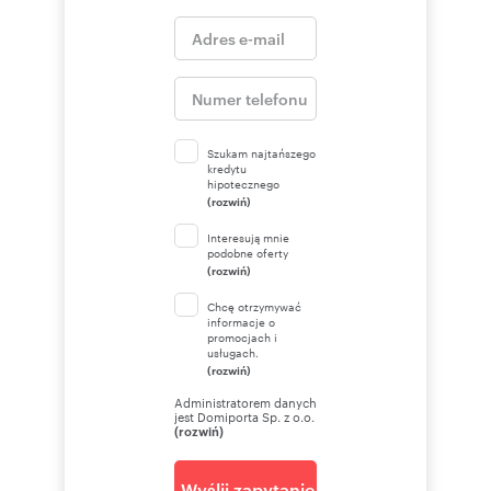
Szukam najtańszego
kredytu
hipotecznego
(rozwiń)
Interesują mnie
podobne oferty
(rozwiń)
Chcę otrzymywać
informacje o
promocjach i
usługach.
(rozwiń)
Administratorem danych
jest Domiporta Sp. z o.o.
(rozwiń)
Wyślij zapytanie