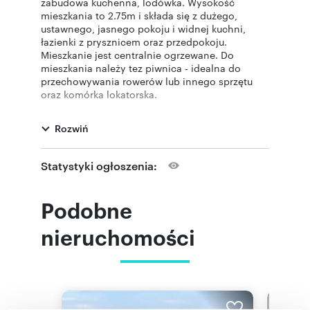
zabudowa kuchenna, lodówka. Wysokość
mieszkania to 2.75m i składa się z dużego,
ustawnego, jasnego pokoju i widnej kuchni,
łazienki z prysznicem oraz przedpokoju.
Mieszkanie jest centralnie ogrzewane. Do
mieszkania należy tez piwnica - idealna do
przechowywania rowerów lub innego sprzętu
oraz komórka lokatorska.
Budynek jest po gruntownym remoncie
Rozwiń
(włącznie z ociepleniem) i jest sprawnie
zarządzany przez wspólnotę mieszkaniowa.
Sąsiedzi są zgrani i bardzo sympatyczni. W
Statystyki ogłoszenia:
bezpośrednim otoczeniu jest dużo zieleni.
Ponadto, szybki dojazd do centrum - do
przystanku z autobusami i tramwajami przy ulicy
Podobne
Młynarskiej jest 450 metrów, do przystanku
autobusowego przy ulicy Płockiej - 280m.
nieruchomości
W zasięgu 5.minutowego spaceru jest wszystko,
co niezbędne: od Żabki po aptekę, paczkomat,
piekarnię i pizzerię. Po warszawskie rurki z
prawdziwą bitą śmietaną przy ulicy Wolskiej
idzie się 10 minut.