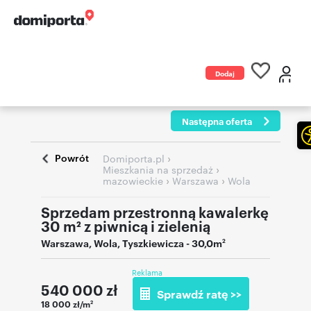
Dodaj
ogłoszenie
Następna oferta
Powrót
›
Domiporta.pl
›
Mieszkania na sprzedaż
›
›
mazowieckie
Warszawa
Wola
Sprzedam przestronną kawalerkę
30 m² z piwnicą i zielenią
Warszawa
,
Wola
,
Tyszkiewicza
- 30,0m
2
Reklama
540 000
zł
Sprawdź ratę >>
18 000 zł/m
2