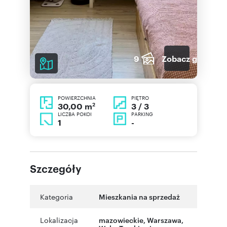
9
Zobacz galerię
POWIERZCHNIA
PIĘTRO
2
3 / 3
30,00 m
LICZBA POKOI
PARKING
1
-
Szczegóły
Kategoria
Mieszkania na sprzedaż
Lokalizacja
mazowieckie
,
Warszawa
,