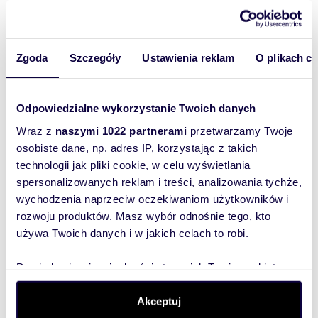
Uwaga - mieszkanie sprzedawane jest
bezpośrednio - bez prowizji. Prosimy
przedstawicieli biur nieruchomości o
Zgoda
Szczegóły
Ustawienia reklam
O plikach c
niedzwonienie.
Odpowiedzialne wykorzystanie Twoich danych
Wraz z
naszymi 1022 partnerami
przetwarzamy Twoje
m
m
zł/m
29
1
17 414
29,9
2
2
2
osobiste dane, np. adres IP, korzystając z takich
Kawalerka 29 m² w Woli,
Do sprzedania kawalerka 29,93 m²
am!
nowoczesna łazienka - polecam!
w War
technologii jak pliki cookie, w celu wyświetlania
505 000 zł
550 
spersonalizowanych reklam i treści, analizowania tychże,
dwiki
mieszkanie Warszawa, Wola, Obozowa
mieszk
wychodzenia naprzeciw oczekiwaniom użytkowników i
rozwoju produktów. Masz wybór odnośnie tego, kto
używa Twoich danych i w jakich celach to robi.
Dowiedz się więcej odnośnie tego, jak Twoje osobiste
dane są przetwarzane oraz ustaw własne preferencje w
sekcji szczegółów
. W Deklaracji plików cookie możesz
Akceptuj
Wyślij
zmienić lub wycofać swoją zgodę w dowolnej chwili.