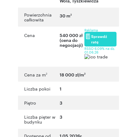
Wola
,
Tyszkiewicza
Powierzchnia
30 m
2
całkowita
Reklama
Cena
540 000 zł
Sprawdź
(cena do
ratę
negocjacji)
RSSO 6,09% na dz.
01.06.26
Cena za m
18 000 zł/m
2
2
Liczba pokoi
1
Piętro
3
Liczba pięter w
3
budynku
Dostępne od
1.05.2026r.