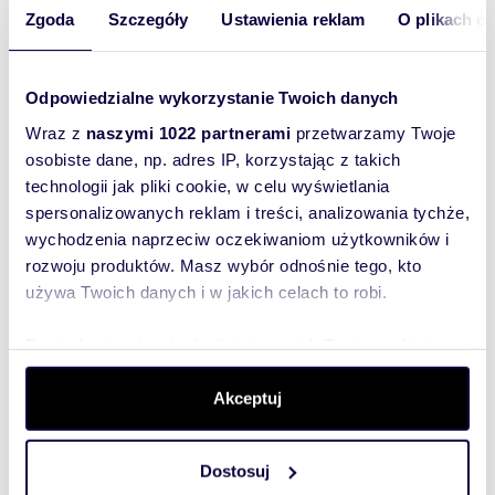
Lokalizacja:
województwo:
mazowieckie
Zgoda
Szczegóły
Ustawienia reklam
O plikach c
powiat:
Warszawa
gmina:
Warszawa
miejscowość:
Warszawa
dzielnica:
Wola
ulica:
Deotymy
Odpowiedzialne wykorzystanie Twoich danych
Podobne oferty w tej lokalizacji
Wraz z
naszymi 1022 partnerami
przetwarzamy Twoje
WYRÓŻNIONE
osobiste dane, np. adres IP, korzystając z takich
technologii jak pliki cookie, w celu wyświetlania
spersonalizowanych reklam i treści, analizowania tychże,
wychodzenia naprzeciw oczekiwaniom użytkowników i
rozwoju produktów. Masz wybór odnośnie tego, kto
używa Twoich danych i w jakich celach to robi.
Dowiedz się więcej odnośnie tego, jak Twoje osobiste
dane są przetwarzane oraz ustaw własne preferencje w
sekcji szczegółów
. W Deklaracji plików cookie możesz
Akceptuj
zmienić lub wycofać swoją zgodę w dowolnej chwili.
m
zł/m
42
2
15 690
2
2
Dostosuj
Wykorzystujemy pliki cookie do spersonalizowania treści