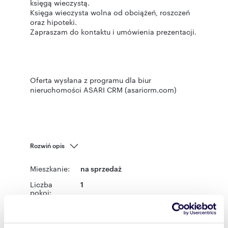
księgą wieczystą.
Księga wieczysta wolna od obciążeń, roszczeń
oraz hipoteki.
Zapraszam do kontaktu i umówienia prezentacji.
Oferta wysłana z programu dla biur
nieruchomości ASARI CRM (asaricrm.com)
Rozwiń opis
Mieszkanie:
na sprzedaż
Liczba
1
pokoi:
Powierzchni
23,10 m
2
a całkowita: