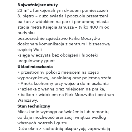
Najważniejsze atuty
23 m² z funkcjonalnym układem pomieszczeń
8. piętro – dużo światła i poczucie przestrzeni
balkon z widokiem na park i panoramę miasta
stacja metra Księcia Janusza – tylko 400 m od
budynku
bezpośrednie sąsiedztwo Parku Moczydło
doskonała komunikacja z centrum i biznesową
częścią Woli
księga wieczysta bez obciążeń i hipoteki
uregulowany grunt
Układ mieszkania
> przestronny pokój z miejscem na część
wypoczynkową, jadalnianą oraz pojemną szafa
> Aneks kuchenny przy wejsciu do mieszkania
>ł azienka z wanną oraz miejscem na pralkę,
> balkon z widokiem na Park Moczydło i centrum
Warszawy.
Stan techniczny
Mieszkanie wymaga odświeżenia lub remontu,
co daje możliwość aranżacji wnętrza według
własnych potrzeb i gustu.
Duże okna z zachodnią ekspozycją zapewniają