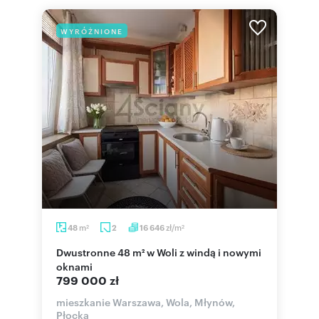
WYRÓŻNIONE
m
zł/m
48
2
16 646
2
2
Dwustronne 48 m² w Woli z windą i nowymi
oknami
799 000 zł
mieszkanie Warszawa, Wola, Młynów,
Płocka