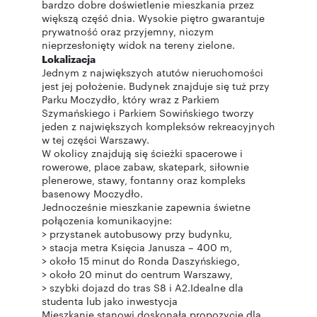
bardzo dobre doświetlenie mieszkania przez
większą część dnia. Wysokie piętro gwarantuje
prywatność oraz przyjemny, niczym
nieprzesłonięty widok na tereny zielone.
Lokalizacja
Jednym z największych atutów nieruchomości
jest jej położenie. Budynek znajduje się tuż przy
Parku Moczydło, który wraz z Parkiem
Szymańskiego i Parkiem Sowińskiego tworzy
jeden z największych kompleksów rekreacyjnych
w tej części Warszawy.
W okolicy znajdują się ścieżki spacerowe i
rowerowe, place zabaw, skatepark, siłownie
plenerowe, stawy, fontanny oraz kompleks
basenowy Moczydło.
Jednocześnie mieszkanie zapewnia świetne
połączenia komunikacyjne:
> przystanek autobusowy przy budynku,
> stacja metra Księcia Janusza – 400 m,
> około 15 minut do Ronda Daszyńskiego,
> około 20 minut do centrum Warszawy,
> szybki dojazd do tras S8 i A2.Idealne dla
studenta lub jako inwestycja
Mieszkanie stanowi doskonałą propozycję dla