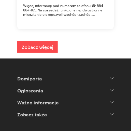
Więcej informacji pod numerem telefonu ☎ 884-
884-185.Na sprzedaż funkcjonalne, dwustronne
mieszkanie o ekspozycji wschód–zachód,...
Zobacz więcej
Domiporta
Ogłoszenia
Ważne informacje
Zobacz także