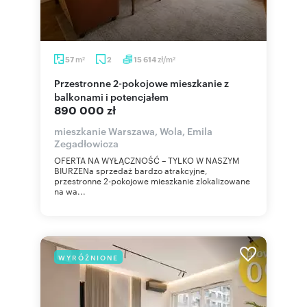
m
zł/m
57
2
15 614
2
2
Przestronne 2-pokojowe mieszkanie z
balkonami i potencjałem
890 000 zł
mieszkanie Warszawa, Wola, Emila
Zegadłowicza
OFERTA NA WYŁĄCZNOŚĆ – TYLKO W NASZYM
BIURZENa sprzedaż bardzo atrakcyjne,
przestronne 2-pokojowe mieszkanie zlokalizowane
na wa...
WYRÓŻNIONE