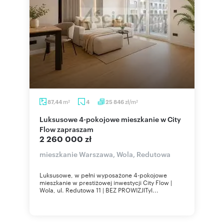
m
zł/m
87,44
4
25 846
2
2
Luksusowe 4-pokojowe mieszkanie w City
Flow zapraszam
2 260 000 zł
mieszkanie Warszawa, Wola, Redutowa
Luksusowe, w pełni wyposażone 4-pokojowe
mieszkanie w prestiżowej inwestycji City Flow |
Wola, ul. Redutowa 11 | BEZ PROWIZJITyl...