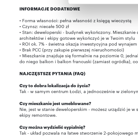
uzyskanymi podczas korzysta
INFORMACJE DODATKOWE
• Forma własności: pełna własność z księgą wieczystą
• Czynsz: niecałe 500 zł
• Stan: deweloperski - budynek wykończony. Mieszkanie d
architektów i ekipy gotowe wykończyć je w Twoim stylu
• ROI ok. 7% - świetna okazja inwestycyjna pod wynajem
• Brak PCC (przy zakupie pierwszej nieruchomości)
• Mieszkanie znajduje się formalnie na poziomie 0, jedn
do niego balkon i balkon francuski (zamiast ogródka), co
NAJCZĘSTSZE PYTANIA (FAQ)
Czy to dobra lokalizacja do życia?
Tak - w samym centrum Łodzi, a jednocześnie w zielony
Czy mieszkanie jest umeblowane?
Nie, jest w stanie deweloperskim - możesz urządzić je w
ekipy remontowe.
Czy można wydzielić sypialnię?
Tak - układ pozwala na łatwe stworzenie 2-pokojowego m