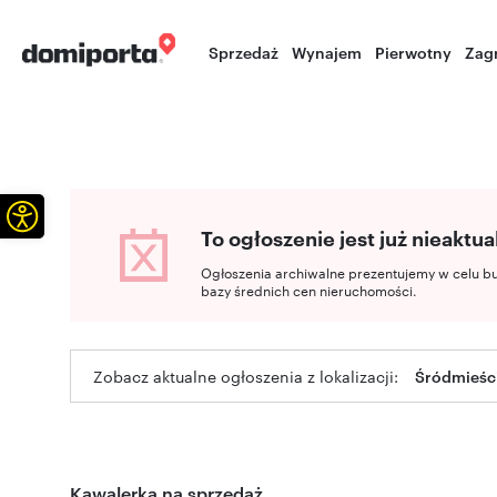
Sprzedaż
Wynajem
Pierwotny
Zag
Otwórz pasek narzędzi
To ogłoszenie jest już nieaktua
Ogłoszenia archiwalne prezentujemy w celu b
bazy średnich cen nieruchomości.
Zobacz aktualne ogłoszenia z lokalizacji:
Śródmieści
Kawalerka na sprzedaż