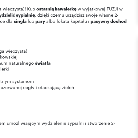
ga wieczysta)! Kup
ostatnią kawalerkę
w wyjątkowej FUZJI w
dzielić sypialnię
, dzięki czemu urządzisz swoje własne 2-
sce dla
singla
lub
pary
albo lokata kapitału i
pasywny dochód
ęga wieczysta)!
rkowskiej
mum naturalnego
światła
lerki
entnym systemom
zerwonej cegły i otaczającą zieleń
dem umożliwiającym wydzielenie sypialni i stworzenie 2-