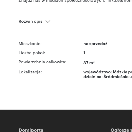
Znajdź nas w mediach społecznościowych: linktr.ee/ho
Rozwiń opis
Mieszkanie:
na sprzedaż
Liczba pokoi:
1
Powierzchnia całkowita:
37 m
2
Lokalizacja:
województwo:
łódzkie
po
dzielnica:
Śródmieście
u
Domiporta
Ogłoszen