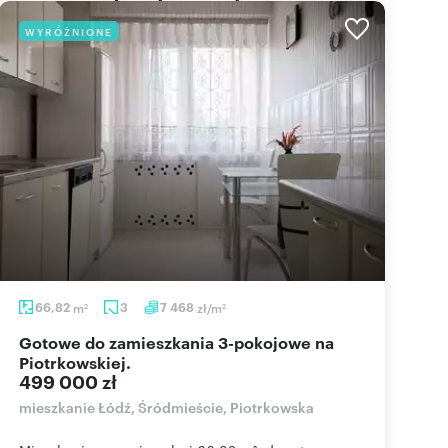
WYRÓŻNIONE
66,82
m
3
7 468
zł/m
2
2
Gotowe do zamieszkania 3-pokojowe na
Piotrkowskiej.
499 000 zł
mieszkanie Łódź, Śródmieście, Piotrkowska