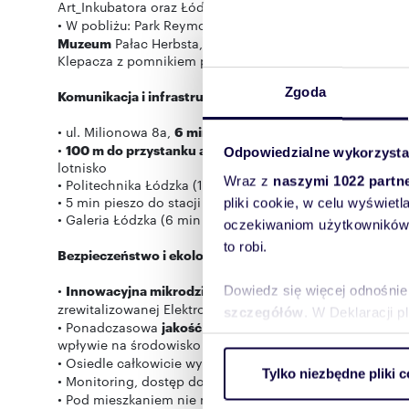
Art_Inkubatora oraz Łódź
Design
Festival
• W pobliżu: Park Reymonta z
klubem wędkarskim
, Łódzk
Muzeum
Pałac Herbsta,
Palmiarnia Ogrodu Botaniczneg
Klepacza z pomnikiem przyrody Dębem „Fabrykant”
Zgoda
Komunikacja i infrastruktura:
• ul. Milionowa 8a,
6 min pieszo od ul. Piotrkowskiej
•
100 m do przystanku autobusowego, 450 m do tramw
Odpowiedzialne wykorzysta
lotnisko
Wraz z
naszymi 1022 partn
• Politechnika Łódzka (10 min pieszo), Uniwersytet Łódz
• 5 min pieszo do stacji Łódzkiego Roweru Publicznego
pliki cookie, w celu wyświet
• Galeria Łódzka (6 min rowerem), Sukcesja (8 min rowe
oczekiwaniom użytkowników i
to robi.
Bezpieczeństwo i ekologia:
•
Innowacyjna mikrodzielnica
między ulicami: Piotrkowsk
Dowiedz się więcej odnośnie
zrewitalizowanej Elektrowni Karola Scheiblera -
nagrodz
szczegółów
. W Deklaracji 
• Ponadczasowa
jakość
materiałów,
ekologiczny
budynek
wpływie na środowisko naturalne
Wykorzystujemy pliki cookie 
• Osiedle całkowicie wyłączone z ruchu samochodoweg
Tylko niezbędne pliki c
ruch w naszej witrynie. Inf
• Monitoring, dostęp do części wspólnych przez aplikacj
• Pod mieszkaniem nie ma lokali usługowych - pełna
pry
reklamowym i analitycznym. 