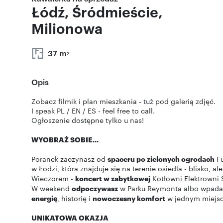
Łódź, Śródmieście,
Milionowa
37 m
2
Opis
Zobacz filmik i plan mieszkania - tuż pod galerią zdjęć.
I speak PL / EN / ES - feel free to call.
Ogłoszenie dostępne tylko u nas!
WYOBRAŹ SOBIE...
Poranek zaczynasz od
spaceru po zielonych ogrodach
Fu
w Łodzi, która znajduje się na terenie osiedla - blisko,
Wieczorem -
koncert w zabytkowej
Kotłowni Elektrowni 
W weekend
odpoczywasz
w Parku Reymonta albo wpada
energię
, historię i
nowoczesny komfort
w jednym miejsc
UNIKATOWA OKAZJA