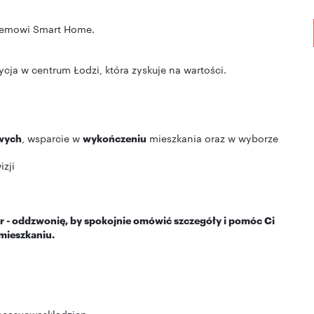
ystemowi Smart Home.
cja w centrum Łodzi, która zyskuje na wartości.
wych
, wsparcie w
wykończeniu
mieszkania oraz w wyborze
zji
r - oddzwonię, by spokojnie omówić szczegóły i pomóc Ci
mieszkaniu.