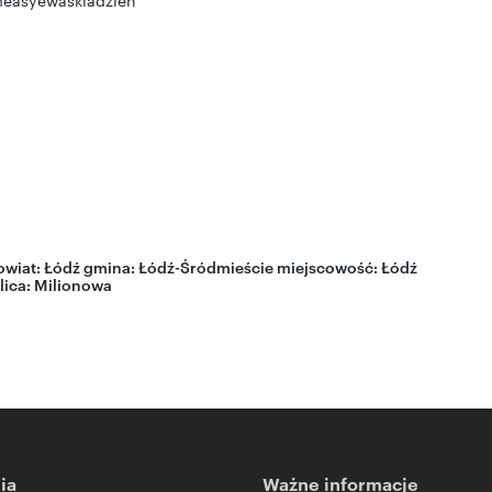
measyewaskladzien
wiat:
Łódź
gmina:
Łódź-Śródmieście
miejscowość:
Łódź
lica:
Milionowa
ia
Ważne informacje