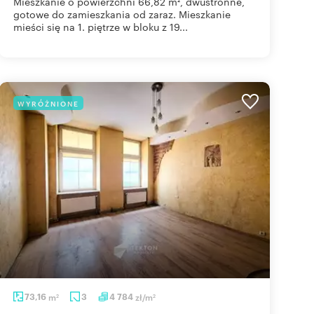
Mieszkanie o powierzchni 66,82 m², dwustronne,
gotowe do zamieszkania od zaraz. Mieszkanie
mieści się na 1. piętrze w bloku z 19...
WYRÓŻNIONE
73,16
m
3
4 784
zł/m
2
2