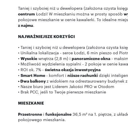
Taniej i szybciej niż u dewelopera (założona czysta księ
centrum
Łodzi! W mieszkaniu można w prosty sposób
wy
pokojowe mieszkanie w cenie kawalerki. To idealne miej
z najmu
.
NAJWAŻNIEJSZE KORZYŚCI
• Taniej i szybciej niż u dewelopera (założona czysta ksi
• Unikalna lokalizacja - serce Łodzi, 6 min pieszo od Piot
•
Wysokie
wnętrza (2,8 m) i
panoramiczne okna
- maksi
• Możliwość wydzielenia sypialni - 2 pokoje w cenie kawa
• ROI ok. 7% -
świetna okazja inwestycyjna
•
Smart Home
- komfort i
niższe rachunki
dzięki intelig
• Dwa balkony
z widokiem na odrestaurowany budynek z c
• Nasze biuro jest Liderem Jakości PRO w Otodom
• Brak PCC, jeśli to Twoje pierwsze mieszkanie
MIESZKANIE
Przestronne
i
funkcjonalne
36,5 m² na 1. piętrze, z ukła
pokojowego mieszkania.