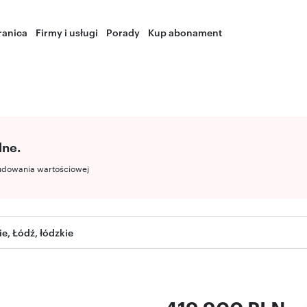
ranica
Firmy i usługi
Porady
Kup abonament
lne.
udowania wartościowej
e, Łódź, łódzkie