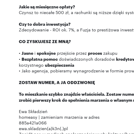
Jakie są miesięczne opłaty?
Czynsz to niecałe 500 zł, a rachunki są niższe dzięki s
Czy to dobra inwestycja?
Zdecydowanie - ROI ok. 7%, a Fuzja to prestiżowa inwesty
CO ZYSKUJESZ ZE MNĄ?
•
Jasne
i
spokojne
przejście przez
proces
zakupu
•
Bezpłatna pomoc
doświadczonych doradców
kredyto
korzystnego
ubezpieczenia
• Jako agencja, pobieramy wynagrodzenie w formie prowi
ZOSTAW NUMER, A JA ODDZWONIĘ
To mieszkanie szybko znajdzie właściciela. Zostaw nume
zrobić pierwszy krok do spełnienia marzenia o własnym 
Ewa Składzień
homeasy | zamieniam marzenia w adres
885a421a066
ewa.skladzien(a)k3n(.)pl