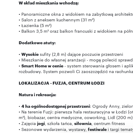
W skład mieszkania wchodzą:
• Panoramiczne okna z widokiem na zabytkową architektur
• Salon z aneksem kuchennym (31 m²)
• Łazienka (5 m²)
• Balkon 3,5 m² oraz balkon francuski z widokiem na pó
Dodatkowe atuty:
•
Wysokie
sufity (2,8 m) dające poczucie przestrzeni
• Mieszkanie do własnej aranżacji - mogę polecić sprawd
•
Smart Home w cenie
- system sterowania głosem i aplik
rozbudowy. System pozwoli Ci zaoszczędzić na rachunka
LOKALIZACJA - FUZJA, CENTRUM ŁODZI
Natura i rekreacja:
•
4 ha ogólnodostępnej przestrzeni
: Ogrody Anny, zielon
• Na terenie Fuzji: pierwsza hala restauracyjna w Łodzi (
m²), biobazar, centra medyczne, coworking, Lidl (200 m)
• Zajęcia
jogi
, szkoła tańca,
siłownia
, centrum fitness
• Sezonowe wydarzenia, wystawy,
festiwale
i targi tema