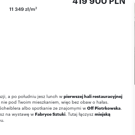
419 900 PLN
2
11 349 zł/m
zji, a po południu jesz lunch w
pierwszej hali restauracyjnej
 ale nie pod Twoim mieszkaniem, więc bez obaw o hałas.
Scheiblera albo spotkanie ze znajomymi w
Off Piotrkowska
.
sz na wystawę w
Fabryce Sztuki
. Tutaj łączysz
miejską
u.