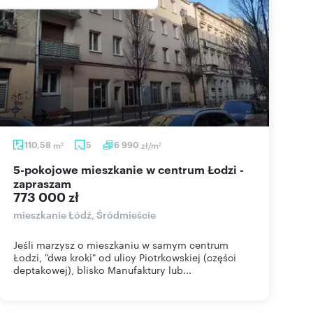
110,58
m
5
6 990
zł/m
2
2
5-pokojowe mieszkanie w centrum Łodzi -
zapraszam
773 000 zł
mieszkanie Łódź, Śródmieście
Jeśli marzysz o mieszkaniu w samym centrum
Łodzi, "dwa kroki" od ulicy Piotrkowskiej (części
deptakowej), blisko Manufaktury lub...