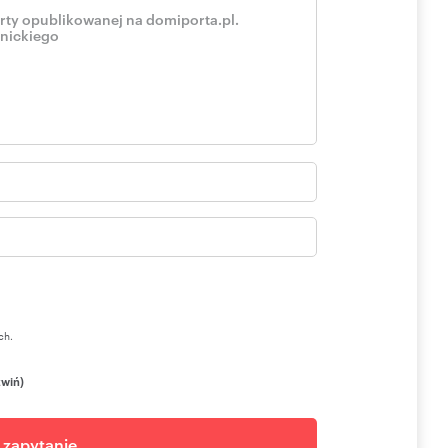
nkami, idealne na apartamenty lub mieszkania.
i piec ekogroszek, wentylacja mechaniczna z rekuperacją,
5 kWp).
 lub strefę relaksu.
 źródło wody.
 turystów i gości.
ch.
zwiń)
j zapytanie