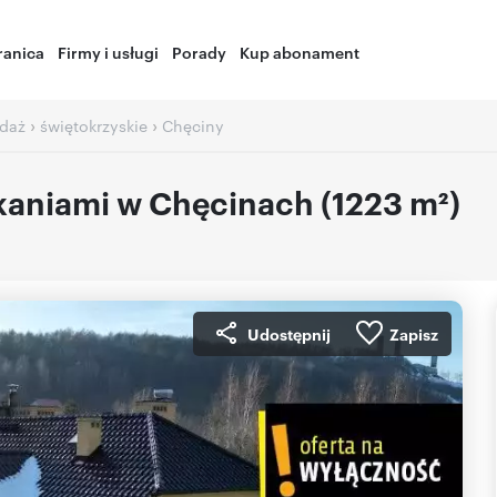
ranica
Firmy i usługi
Porady
Kup abonament
›
›
edaż
świętokrzyskie
Chęciny
zkaniami w Chęcinach (1223 m²)
Udostępnij
Zapisz