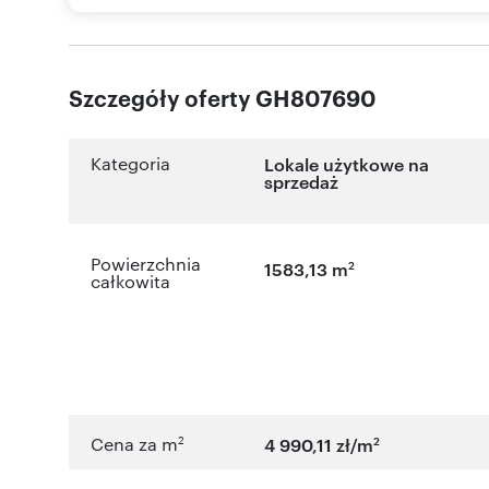
Szczegóły oferty GH807690
Kategoria
Lokale użytkowe na
sprzedaż
Powierzchnia
2
1583,13 m
całkowita
2
2
Cena za m
4 990,11 zł/m