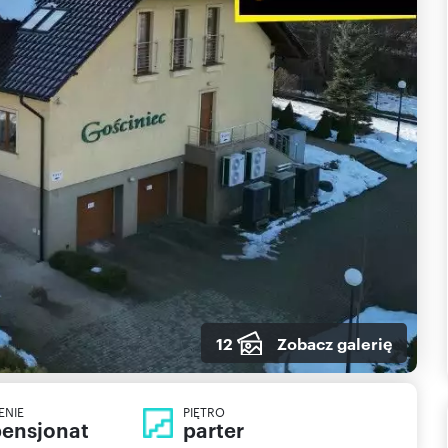
12
Zobacz galerię
ENIE
PIĘTRO
pensjonat
parter