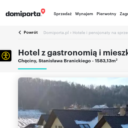
Sprzedaż
Wynajem
Pierwotny
Zag
Powrót
›
Domiporta.pl
Hotele i pensjonaty na sprz
Hotel z gastronomią i mies
Otwórz pasek narzędzi
2
Chęciny
,
Stanisława Branickiego
- 1583,13m