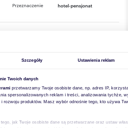
Przeznaczenie
hotel-pensjonat
Szczegóły
Ustawienia reklam
nie Twoich danych
erami
przetwarzamy Twoje osobiste dane, np. adres IP, korzystaj
lania spersonalizowanych reklam i treści, analizowania tychże,
 rozwoju produktów. Masz wybór odnośnie tego, kto używa Twoi
inach? Oto doskonała okazja! Przedstawiamy hotel z
 tego, jak Twoje osobiste dane są przetwarzane oraz ustaw wła
ony zaledwie 1 km od centrum miasta i zamku w Chęcinach -