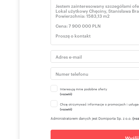
Funkcja mieszkalna: odrębne skrzydło z pokojami i łazie
Wyposażenie: nowoczesne instalacje (CO - pompa ciepła 
klimatyzacja, monitoring, instalacja fotowoltaiczna 31,8
Stan techniczny: bardzo dobry
Dodatkowe atuty:
Altana drewniana (34 m²) - idealna na letni ogródek
Studnia głębinowa (70 m głębokości) - dodatkowe
Parking: utwardzony teren z kostki brukowej.
Interesują mnie podobne oferty
(rozwiń)
Bliskość centrum Chęcin - doskonała lokalizacja dla
Chcę otrzymywać informacje o promocjach i usługa
(rozwiń)
Administratorem danych jest Domiporta Sp. z o.o.
(ro
Dlaczego warto?
Wyśli