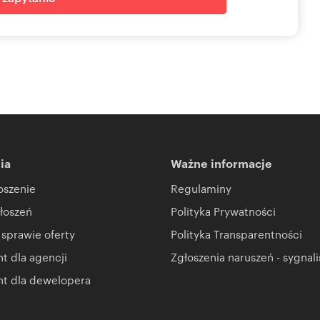
at, restaurację lub apartamenty.
, klimatyzacja.
rystycznych (m.in. Zamek w Chęcinach, Jaskinia Raj)
ia
Ważne informacje
oszenie
Regulaminy
łoszeń
Polityka Prywatności
 sprawie oferty
Polityka Transparentności
 dla agencji
Zgłoszenia naruszeń - sygnali
t dla dewelopera