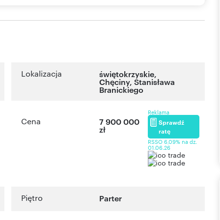
Lokalizacja
świętokrzyskie
,
Chęciny
,
Stanisława
Branickiego
Reklama
Cena
7 900 000
Sprawdź
zł
ratę
RSSO 6,09% na dz.
01.06.26
Piętro
Parter