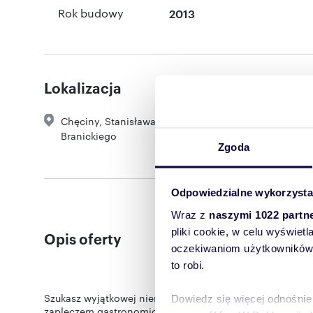
Rok budowy
2013
Lokalizacja
Chęciny
,
Stanisława
Branickiego
Zgoda
Odpowiedzialne wykorzysta
Wraz z
naszymi 1022 partn
pliki cookie, w celu wyświet
Opis oferty
oczekiwaniom użytkowników i
to robi.
Szukasz wyjątkowej nieruchomości w malowniczych Chęc
Dowiedz się więcej odnośnie
zapleczem gastronomicznym i częścią mieszkalną, położ