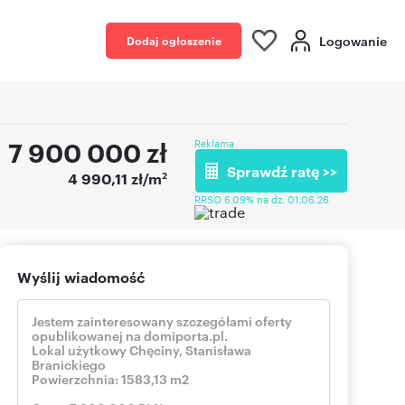
Logowanie
Dodaj ogłoszenie
7 900 000
zł
Reklama
Sprawdź ratę >>
2
4 990,11 zł/m
RRSO 6,09% na dz. 01.06.26
Wyślij wiadomość