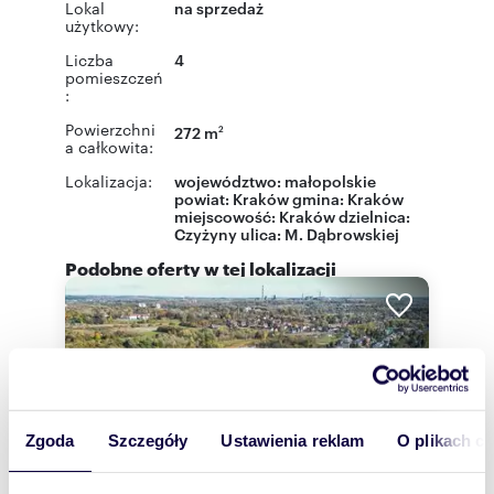
Lokal
na sprzedaż
użytkowy:
Liczba
4
pomieszczeń
:
Powierzchni
272 m
2
a całkowita:
Lokalizacja:
województwo:
małopolskie
powiat:
Kraków
gmina:
Kraków
miejscowość:
Kraków
dzielnica:
Czyżyny
ulica:
M. Dąbrowskiej
Podobne oferty w tej lokalizacji
Zgoda
Szczegóły
Ustawienia reklam
O plikach c