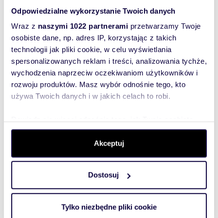
Odpowiedzialne wykorzystanie Twoich danych
Wraz z
naszymi 1022 partnerami
przetwarzamy Twoje
osobiste dane, np. adres IP, korzystając z takich
technologii jak pliki cookie, w celu wyświetlania
m
zł/m
1082
7 486
2
2
spersonalizowanych reklam i treści, analizowania tychże,
Inwestycyjna nieruchomość z halami i
wychodzenia naprzeciw oczekiwaniom użytkowników i
domem w Krakowie
rozwoju produktów. Masz wybór odnośnie tego, kto
8 100 000 zł
używa Twoich danych i w jakich celach to robi.
lokal użytkowy Kraków, Czyżyny, Łęg,
Odmętowa
Dowiedz się więcej odnośnie tego, jak Twoje osobiste
Mamy przyjemność zaprezentować
dane są przetwarzane oraz ustaw własne preferencje w
niepowtarzalną nieruchomość składającą się z
trzech działek o łącznej powierzchni ok. 24 ary,
sekcji szczegółów
. W Deklaracji plików cookie możesz
Akceptuj
zlo...
zmienić lub wycofać swoją zgodę w dowolnej chwili.
Dostosuj
Wykorzystujemy pliki cookie do spersonalizowania treści
i reklam, aby oferować funkcje społecznościowe i
analizować ruch w naszej witrynie. Informacje o tym, jak
Tylko niezbędne pliki cookie
korzystasz z naszej witryny, udostępniamy partnerom