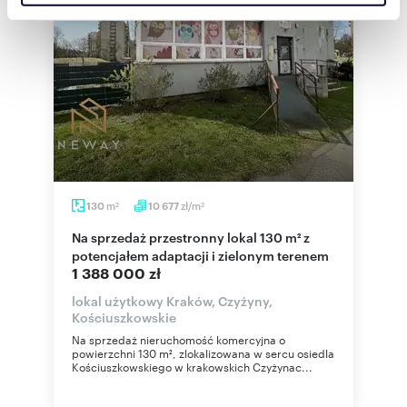
społecznościowym, reklamowym i analitycznym.
Partnerzy mogą połączyć te informacje z innymi danymi
otrzymanymi od Ciebie lub uzyskanymi podczas
korzystania z ich usług.
m
zł/m
130
10 677
2
2
Na sprzedaż przestronny lokal 130 m² z
potencjałem adaptacji i zielonym terenem
1 388 000 zł
lokal użytkowy Kraków, Czyżyny,
Kościuszkowskie
Na sprzedaż nieruchomość komercyjna o
powierzchni 130 m², zlokalizowana w sercu osiedla
Kościuszkowskiego w krakowskich Czyżynac...