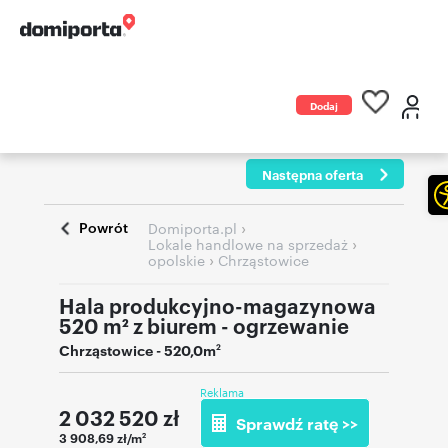
Dodaj
ogłoszenie
Następna oferta
Powrót
›
Domiporta.pl
›
Lokale handlowe na sprzedaż
›
opolskie
Chrząstowice
Hala produkcyjno-magazynowa
520 m² z biurem - ogrzewanie
Chrząstowice
- 520,0m
2
Reklama
2 032 520
zł
Sprawdź ratę >>
3 908,69 zł/m
2