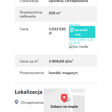
Lokalizacja
opolskie
,
Chrząstowice
Powierzchnia
520 m
2
całkowita
Reklama
Cena
2 032 520
Sprawdź
zł
ratę
RSSO 6,09% na dz.
01.06.26
Cena za m
3 908,69 zł/m
2
2
Przeznaczenie
handel
,
magazyn
Lokalizacja
Chrząstowice