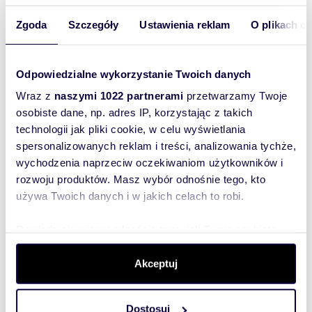
Zgoda
Szczegóły
Ustawienia reklam
O plikach c
Numer oferty: KOR2-HS-860
Odpowiedzialne wykorzystanie Twoich danych
Wraz z
naszymi 1022 partnerami
przetwarzamy Twoje
osobiste dane, np. adres IP, korzystając z takich
technologii jak pliki cookie, w celu wyświetlania
Interesują mnie
spersonalizowanych reklam i treści, analizowania tychże,
podobne oferty
wychodzenia naprzeciw oczekiwaniom użytkowników i
(rozwiń)
rozwoju produktów. Masz wybór odnośnie tego, kto
Chcę otrzymywać
informacje o
używa Twoich danych i w jakich celach to robi.
promocjach i
usługach.
(rozwiń)
Dowiedz się więcej odnośnie tego, jak Twoje osobiste
dane są przetwarzane oraz ustaw własne preferencje w
Administratorem danych
jest Domiporta Sp. z o.o.
sekcji szczegółów
. W Deklaracji plików cookie możesz
Akceptuj
(rozwiń)
zmienić lub wycofać swoją zgodę w dowolnej chwili.
Wyślij zapytanie
Dostosuj