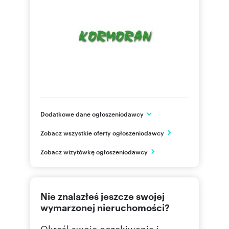
Dodatkowe dane ogłoszeniodawcy
ul. Grunwaldzka 4/1
Zobacz wszystkie oferty ogłoszeniodawcy
Opole
opolskie
PL
Zobacz wizytówkę ogłoszeniodawcy
501 07
Pokaż telefon
Nie znalazłeś jeszcze swojej
693514
Pokaż telefon
wymarzonej nieruchomości?
Określ swoje oczekiwania i