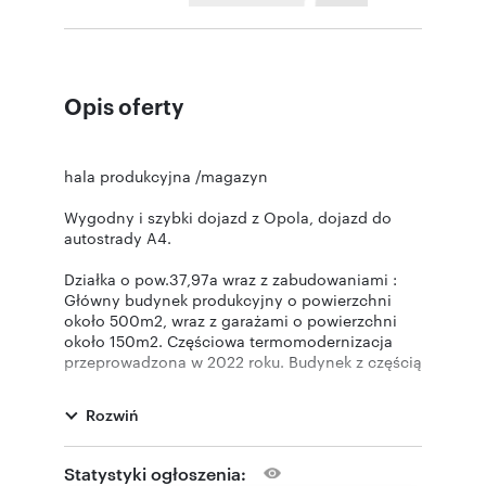
Opis oferty
hala produkcyjna /magazyn
Wygodny i szybki dojazd z Opola, dojazd do
autostrady A4.
Działka o pow.37,97a wraz z zabudowaniami :
Główny budynek produkcyjny o powierzchni
około 500m2, wraz z garażami o powierzchni
około 150m2. Częściowa termomodernizacja
przeprowadzona w 2022 roku. Budynek z częścią
biurową, socjalną, produkcyjną. Ogrzewanie hali
poprzez nadmuch ciepłego powietrza z kotła na
Rozwiń
pellet.
Elektryczne ogrzewanie części biurowej.
Statystyki ogłoszenia: