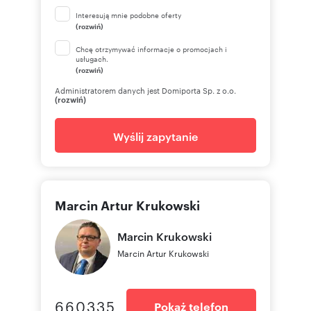
Interesują mnie podobne oferty
(rozwiń)
Chcę otrzymywać informacje o promocjach i
usługach.
(rozwiń)
Administratorem danych jest Domiporta Sp. z o.o.
(rozwiń)
Wyślij zapytanie
Marcin Artur Krukowski
Marcin
Krukowski
Marcin Artur Krukowski
660335
Pokaż telefon