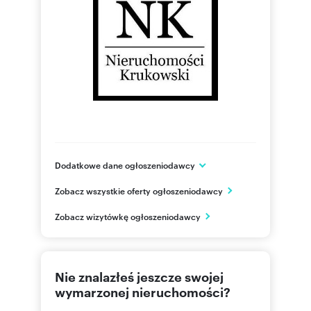
Dodatkowe dane ogłoszeniodawcy
ul. Romana Dmowskiego 3 lok: 75
Zobacz wszystkie oferty ogłoszeniodawcy
Wrocław
dolnośląskie
PL
Zobacz wizytówkę ogłoszeniodawcy
660335
Pokaż telefon
Nie znalazłeś jeszcze swojej
wymarzonej nieruchomości?