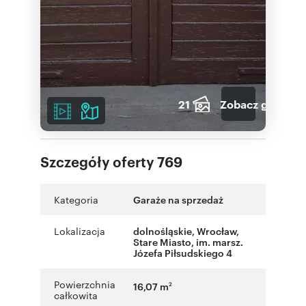
21
Zobacz galerię
Szczegóły oferty 769
Kategoria
Garaże na sprzedaż
Lokalizacja
dolnośląskie
,
Wrocław
,
Stare Miasto
,
im. marsz.
Józefa Piłsudskiego 4
Powierzchnia
16,07 m
2
całkowita