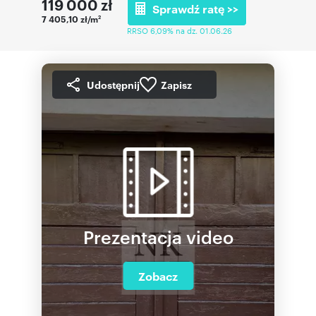
119 000
zł
Sprawdź ratę >>
7 405,10 zł/m
2
RRSO 6,09% na dz. 01.06.26
Udostępnij
Zapisz
Prezentacja video
Zobacz