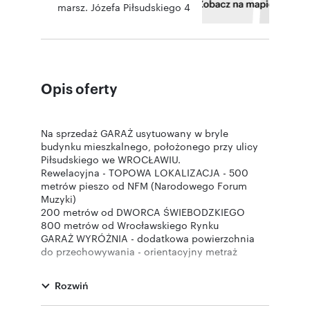
marsz. Józefa Piłsudskiego 4
Opis oferty
Na sprzedaż GARAŻ usytuowany w bryle
budynku mieszkalnego, położonego przy ulicy
Piłsudskiego we WROCŁAWIU.
Rewelacyjna - TOPOWA LOKALIZACJA - 500
metrów pieszo od NFM (Narodowego Forum
Muzyki)
200 metrów od DWORCA ŚWIEBODZKIEGO
800 metrów od Wrocławskiego Rynku
GARAŻ WYRÓŻNIA - dodatkowa powierzchnia
do przechowywania - orientacyjny metraż
powierzchni 7 m2
Garaż posiada szereg zalet - jest:
Rozwiń
-jasny, dzięki luksferom
-ciepły, biegną przez niego rury ciepłownicze