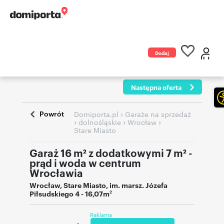
Dodaj
ogłoszenie
Następna oferta
Powrót
›
Domiporta.pl
Garaże na sprzedaż
›
›
›
dolnośląskie
Wrocław
Stare Miasto
Garaż 16 m² z dodatkowymi 7 m² -
prąd i woda w centrum
Wrocławia
Wrocław
,
Stare Miasto
,
im. marsz. Józefa
Piłsudskiego 4
- 16,07m
2
Reklama