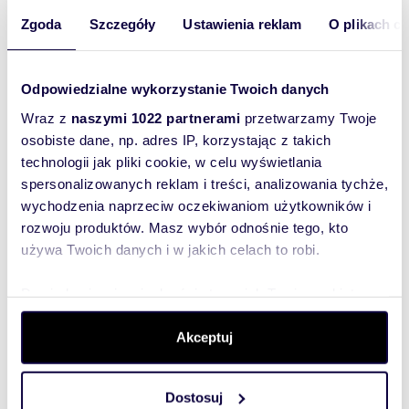
Zgoda
Szczegóły
Ustawienia reklam
O plikach c
Numer oferty: 769
Odpowiedzialne wykorzystanie Twoich danych
Wraz z
naszymi 1022 partnerami
przetwarzamy Twoje
osobiste dane, np. adres IP, korzystając z takich
technologii jak pliki cookie, w celu wyświetlania
spersonalizowanych reklam i treści, analizowania tychże,
wychodzenia naprzeciw oczekiwaniom użytkowników i
Interesują mnie
podobne oferty
rozwoju produktów. Masz wybór odnośnie tego, kto
(rozwiń)
używa Twoich danych i w jakich celach to robi.
Chcę otrzymywać
informacje o
Dowiedz się więcej odnośnie tego, jak Twoje osobiste
promocjach i
usługach.
dane są przetwarzane oraz ustaw własne preferencje w
(rozwiń)
sekcji szczegółów
. W Deklaracji plików cookie możesz
Akceptuj
Administratorem danych
zmienić lub wycofać swoją zgodę w dowolnej chwili.
jest Domiporta Sp. z o.o.
(rozwiń)
Dostosuj
Wykorzystujemy pliki cookie do spersonalizowania treści