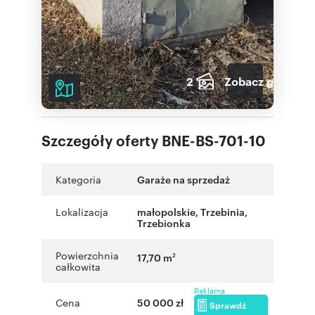
2
Zobacz galerię
Szczegóły oferty BNE-BS-701-10
Kategoria
Garaże na sprzedaż
Lokalizacja
małopolskie
,
Trzebinia
,
Trzebionka
Powierzchnia
17,70 m
2
całkowita
Reklama
Cena
50 000 zł
Sprawdź