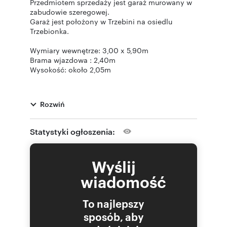
Przedmiotem sprzedaży jest garaż murowany w
zabudowie szeregowej.
Garaż jest położony w Trzebini na osiedlu
Trzebionka.
Wymiary wewnętrze: 3,00 x 5,90m
Brama wjazdowa : 2,40m
Wysokość: około 2,05m
Do garażu doprowadzana jest prąd.
Wymienione pokrycie dachu (papa).
Rozwiń
Kontakt:
Statystyki ogłoszenia:
Jakub Nowakowski
pokaż telefon
tel:
694
Wyślij
wiadomość
Oferta wysłana z systemu Galactica Virgo
To najlepszy
sposób, aby