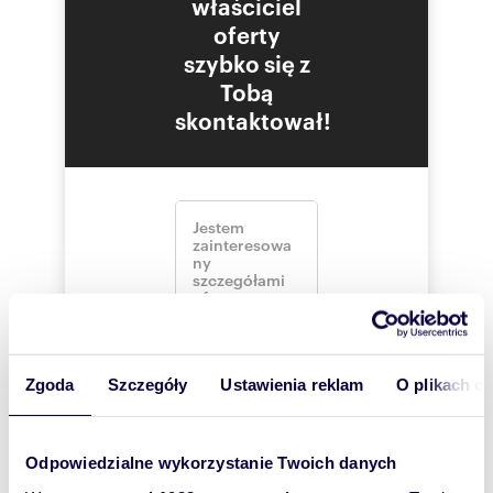
właściciel
Numer oferty: BNE-BS-701-10
oferty
szybko się z
Tobą
skontaktował!
Zgoda
Szczegóły
Ustawienia reklam
O plikach c
Odpowiedzialne wykorzystanie Twoich danych