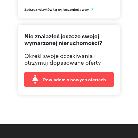
małopolskie
PL
Zobacz wizytówkę ogłoszeniodawcy
668103
Pokaż telefon
Nie znalazłeś jeszcze swojej
694616
Pokaż telefon
wymarzonej nieruchomości?
Określ swoje oczekiwania i
otrzymuj dopasowane oferty
Powiadom o nowych ofertach