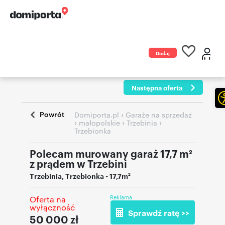
Dodaj
ogłoszenie
Następna oferta
Powrót
›
Domiporta.pl
Garaże na sprzedaż
›
›
›
małopolskie
Trzebinia
Trzebionka
Polecam murowany garaż 17,7 m²
z prądem w Trzebini
Trzebinia
,
Trzebionka
- 17,7m
2
Reklama
Oferta na
wyłączność
Sprawdź ratę >>
50 000
zł