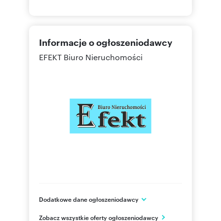
Informacje o ogłoszeniodawcy
EFEKT Biuro Nieruchomości
Dodatkowe dane ogłoszeniodawcy
ul. Słoneczna 11
Zobacz wszystkie oferty ogłoszeniodawcy
Trzebinia